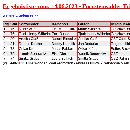
Ergebnisliste vom: 14.06.2023 - Fuerstenwalder Tr
weitere Ergebnisse >>
Plg.
Stnr.
Schwimmer
Radfahrer
Läufer
Verein/Tea
1
76
Marie Wilhelm
Eva Marie Hinz
Marie Wilhelm
Geschwiste
2
75
Tjark Henry Wilhelm
Emil Busse
Tjark Henry Wilhelm
Geschwiste
3
80
Annika Glaß
Nalani Biesalski
Annika Glaß
OSZ Oder-S
4
81
Dennis Decker
Denny Hanslik
Jan Bedurke
Regine-Hil
5
78
Oskar Krüger
Jonas Fabian
Oskar Krüger
Bottes Buc
6
79
Yannik Sonowsky
Eike Dier
Yannik Sonowsky
OSZ
7
74
Sinitta Grabs
Louis Bellach
Sinitta Grabs
OSZ Palmni
(c) 1990-2025 Blue Wonder Sport Promotion - Andreas Burow - Zeitnahme & Au