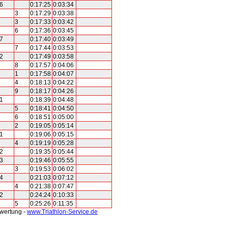
6
0:17:25
0:03:34
3
0:17:29
0:03:38
3
0:17:33
0:03:42
6
0:17:36
0:03:45
7
0:17:40
0:03:49
7
0:17:44
0:03:53
2
0:17:49
0:03:58
8
0:17:57
0:04:06
1
0:17:58
0:04:07
4
0:18:13
0:04:22
9
0:18:17
0:04:26
1
0:18:39
0:04:48
5
0:18:41
0:04:50
6
0:18:51
0:05:00
2
0:19:05
0:05:14
1
0:19:06
0:05:15
4
0:19:19
0:05:28
2
0:19:35
0:05:44
3
0:19:46
0:05:55
3
0:19:53
0:06:02
4
0:21:03
0:07:12
4
0:21:38
0:07:47
2
0:24:24
0:10:33
5
0:25:26
0:11:35
swertung -
www.Triathlon-Service.de