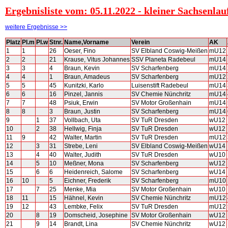
Ergebnisliste vom: 05.11.2022 - kleiner Sachsenlau
weitere Ergebnisse >>
Platz
Pl.m
Pl.w
Stnr.
Name,Vorname
Verein
AK
1
1
26
Oeser, Fino
SV Elbland Coswig-Meißen
mU12
2
2
21
Krause, Vitus Johannes
SSV Planeta Radebeul
mU14
3
3
4
Braun, Kevin
SV Scharfenberg
mU14
4
4
1
Braun, Amadeus
SV Scharfenberg
mU12
5
5
45
Kunitzki, Karlo
Luisenstift Radebeul
mU14
6
6
16
Pinzel, Jannis
SV Chemie Nünchritz
mU14
7
7
48
Psiuk, Erwin
SV Motor Großenhain
mU14
8
8
3
Braun, Justin
SV Scharfenberg
mU14
9
1
37
Vollbach, Uta
SV TuR Dresden
wU12
10
2
38
Hellwig, Finja
SV TuR Dresden
wU12
11
9
42
Walter, Martin
SV TuR Dresden
mU12
12
3
31
Strebe, Leni
SV Elbland Coswig-Meißen
wU14
13
4
40
Walter, Judith
SV TuR Dresden
wU10
14
5
10
Meßner, Mona
SV Scharfenberg
wU12
15
6
6
Heidenreich, Salome
SV Scharfenberg
wU14
16
10
5
Eichner, Frederik
SV Scharfenberg
mU10
17
7
25
Menke, Mia
SV Motor Großenhain
wU10
18
11
15
Hähnel, Kevin
SV Chemie Nünchritz
mU12
19
12
43
Lembke, Felix
SV TuR Dresden
mU12
20
8
19
Domscheid, Josephine
SV Motor Großenhain
wU12
21
9
14
Brandt, Lina
SV Chemie Nünchritz
wU12