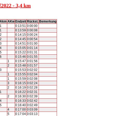
f2022 - 3,4 km
Akm
AKw
Endzeit
Rückst.
Bemerkung
1
0:13:51
0:00:00
1
0:13:59
0:00:08
2
0:14:15
0:00:24
2
0:14:45
0:00:54
3
0:14:51
0:01:00
4
0:15:05
0:01:14
5
0:15:22
0:01:31
6
0:15:46
0:01:55
1
0:15:47
0:01:56
2
0:15:48
0:01:57
3
0:15:53
0:02:02
1
0:15:55
0:02:04
1
0:15:59
0:02:08
3
0:16:15
0:02:24
2
0:16:19
0:02:28
1
0:16:22
0:02:31
2
0:16:30
0:02:39
4
0:16:33
0:02:42
5
0:16:40
0:02:49
4
0:17:00
0:03:09
5
0:17:04
0:03:13