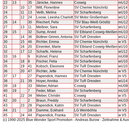
22
13
35
Jänicke, Hannes
Coswig
mU12
23
10
17
Witt, Florentine
SV Chemie Nünchritz
wU14
24
11
13
Veith, Melina
SV Scharfenberg
wU10
25
12
24
Loose, Leesha Charlott
SV Motor Großenhain
wU12
26
14
30
Riechert, Felix
TSV Blau-Weiß Gröditz
mU12
27
13
11
Meßner, Sara
SV Scharfenberg
wU12
28
15
32
Sump, Arved
SV Elbland Coswig-Meißen
mU10
29
14
36
Büttner-Grimm, Antonia
SV TuR Dresden
wU12
30
15
46
Richter, Emma
SV Chemie Nünchritz
w VS
31
16
20
Einenkel, Marie
SV Elbland Coswig-Meißen
wU10
32
17
12
Scharfe, Helena
SV Scharfenberg
wU12
33
16
9
Kühnel, Franz
SV Scharfenberg
mU08
34
18
8
Fischer, Felia
SV Scharfenberg
wU10
35
19
41
Kobsch, Eleonore
SV TuR Dresden
wU10
36
20
47
Richter, Jette
SV Chemie Nünchritz
w VS
37
17
27
Papendick, Hannes
SV TuR Dresden
m VS
38
21
39
Hoyer, Annika
SV TuR Dresden
wU14
39
18
33
Weber, Adrian
Coswig
mU08
40
19
7
Feder, Milan
SV Scharfenberg
mU10
41
22
34
Weber, Christin
Coswig
w VS
42
20
2
Braun, Freddy
SV Scharfenberg
mU10
43
23
28
Papendick, Katrin
SV TuR Dresden
w VS
44
21
18
Damme, Eckhard
LG Weinböhla
m VS
45
24
44
Papendick, Franka
SV TuR Dresden
w VS
(c) 1990-2025 Blue Wonder Sport Promotion - Andreas Burow - Zeitnahme & Au