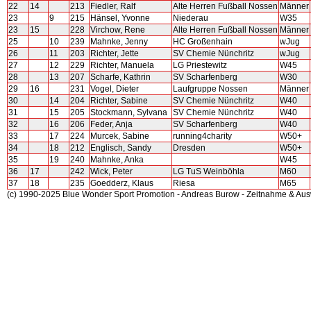
22
14
213
Fiedler, Ralf
Alte Herren Fußball Nossen
Männer
23
9
215
Hänsel, Yvonne
Niederau
W35
23
15
228
Virchow, Rene
Alte Herren Fußball Nossen
Männer
25
10
239
Mahnke, Jenny
HC Großenhain
wJug
26
11
203
Richter, Jette
SV Chemie Nünchritz
wJug
27
12
229
Richter, Manuela
LG Priestewitz
W45
28
13
207
Scharfe, Kathrin
SV Scharfenberg
W30
29
16
231
Vogel, Dieter
Laufgruppe Nossen
Männer
30
14
204
Richter, Sabine
SV Chemie Nünchritz
W40
31
15
205
Stockmann, Sylvana
SV Chemie Nünchritz
W40
32
16
206
Feder, Anja
SV Scharfenberg
W40
33
17
224
Murcek, Sabine
running4charity
W50+
34
18
212
Englisch, Sandy
Dresden
W50+
35
19
240
Mahnke, Anka
W45
36
17
242
Wick, Peter
LG TuS Weinböhla
M60
37
18
235
Goedderz, Klaus
Riesa
M65
(c) 1990-2025 Blue Wonder Sport Promotion - Andreas Burow - Zeitnahme & Au