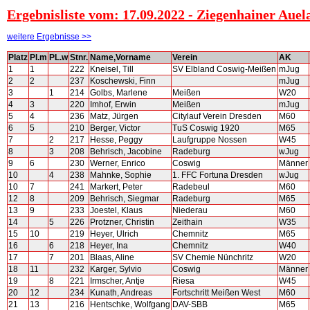
Ergebnisliste vom: 17.09.2022 - Ziegenhainer Auel
weitere Ergebnisse >>
Platz
Pl.m
PL.w
Stnr.
Name,Vorname
Verein
AK
1
1
222
Kneisel, Till
SV Elbland Coswig-Meißen
mJug
2
2
237
Koschewski, Finn
mJug
3
1
214
Golbs, Marlene
Meißen
W20
4
3
220
Imhof, Erwin
Meißen
mJug
5
4
236
Matz, Jürgen
Citylauf Verein Dresden
M60
6
5
210
Berger, Victor
TuS Coswig 1920
M65
7
2
217
Hesse, Peggy
Laufgruppe Nossen
W45
8
3
208
Behrisch, Jacobine
Radeburg
wJug
9
6
230
Werner, Enrico
Coswig
Männer
10
4
238
Mahnke, Sophie
1. FFC Fortuna Dresden
wJug
10
7
241
Markert, Peter
Radebeul
M60
12
8
209
Behrisch, Siegmar
Radeburg
M65
13
9
233
Joestel, Klaus
Niederau
M60
14
5
226
Protzner, Christin
Zeithain
W35
15
10
219
Heyer, Ulrich
Chemnitz
M65
16
6
218
Heyer, Ina
Chemnitz
W40
17
7
201
Blaas, Aline
SV Chemie Nünchritz
W20
18
11
232
Karger, Sylvio
Coswig
Männer
19
8
221
Irmscher, Antje
Riesa
W45
20
12
234
Kunath, Andreas
Fortschritt Meißen West
M60
21
13
216
Hentschke, Wolfgang
DAV-SBB
M65