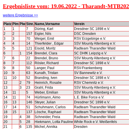
Ergebnisliste vom: 19.06.2022 - Tharandt-MTB202
weitere Ergebnisse >>
Platz
Plm
Plw
Stnr.
Name,Vorname
Verein
1
1
7
Düring, Karl
Dresdner SC 1898 e.V.
2
2
157
Eigler, Nils
DSC Dresden
3
3
70
Weigel, Emil
RSV Erzgebirge e.V.
4
4
14
Thierfelder , Edgar
SSV Mounty Altenberg e.V.
5
5
121
Eisold, Moritz
Radteam Tharandter Wald
6
1
154
Brendel, Clara
SC DHfK Leipzig e.V.
7
6
22
Brendel, Bruno
SSV Mounty Altenberg e.V.
8
7
112
Rösler, Richard
Dresdner SC 1898 e.V.
9
8
50
Langer, Paul
RSV-Frankenberg
10
9
63
Kunath, Tristan
SV Bannewitz e.V.
11
10
52
Branding, Iven
Dresdner SC 1898 e.V.
12
2
79
Heinrich, Rosalie
RSV Chemnitz e.V.
13
3
23
Grahl, Frida
SSV Mounty Altenberg e.V.
14
11
5
Weber, Emilian
SSV Mounty Altenberg e.V.
14
11
74
Hürlimann, Aimo
L.E. Bike Force e.V.
16
13
146
Steyer, Julian
Dresdner SC 1898 e.V.
17
14
51
Schuhmann, Carlos
Radteam Tharandter Wald
18
15
137
Lösche, Raphael
Radteam Tharandter Wald
19
4
38
Schneider, Freia
Radteam Tharandter Wald
20
5
28
Hiekmann, Lotta Pauline
White Rock e.V. Weißenfels
21
6
135
Michel, Annika
Dresden