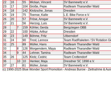
22
16
55
Mickan, Vincent
SV Bannewitz e.V.
23
17
104
Große, Pepe
Radteam Tharandter Wald
24
18
142
Klotzsche, Jonas
Dresden
25
19
75
Toense, Kalle
L.E. Bike Force e.V.
26
20
57
Fröse, Ansgar
SV Bannewitz e.V.
27
21
56
Herzog, Luis
SV Bannewitz e.V.
28
7
159
Köhler, Gerda
Bergziegen OBB
29
22
100
Hitzke, Arthur
Dresden
30
23
149
Böhme, Fritz
Ulberndorf
31
24
90
Trost, Lennox
Team RadRaketen / SV Rotation Gör
32
25
89
Müller, Hans
Radteam Tharandter Wald
33
8
126
Morgenstern, Maya
Radteam Tharandter Wald
34
9
44
Lehner, Tamina
Radteam Tharandter Wald
35
26
125
Klotz, Cedric
Team Crottendorf
36
10
10
Henker, Maja
Dresdner SC 1898 e.V.
37
27
61
Müller, Jonas
SV Bannewitz e.V.
(c) 1990-2025 Blue Wonder Sport Promotion - Andreas Burow - Zeitnahme & Au