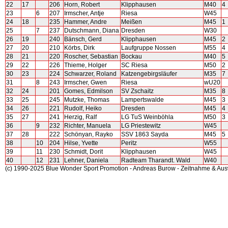
22
17
206
Horn, Robert
Klipphausen
M40
4
23
6
207
Irmscher, Antje
Riesa
W45
24
18
235
Hammer, Andre
Meißen
M45
1
25
7
237
Dutschmann, Diana
Dresden
W30
26
19
240
Bänsch, Gerd
Klipphausen
M45
2
27
20
210
Körbs, Dirk
Laufgruppe Nossen
M55
4
28
21
220
Roscher, Sebastian
Bockau
M40
5
29
22
226
Thieme, Holger
SC Riesa
M50
2
30
23
224
Schwarzer, Roland
Katzengebirgsläufer
M35
7
31
8
243
Irmscher, Gwen
Riesa
wU20
32
24
201
Gomes, Edmilson
SV Zschaitz
M35
8
33
25
245
Mutzke, Thomas
Lampertswalde
M45
3
34
26
221
Rudolf, Heiko
Dresden
M45
4
35
27
241
Herzig, Ralf
LG TuS Weinböhla
M50
3
36
9
232
Richter, Manuela
LG Priestewitz
W45
37
28
222
Schönyan, Rayko
SSV 1863 Sayda
M45
5
38
10
204
Hilse, Yvette
Peritz
W55
39
11
230
Schmidt, Dorit
Klipphausen
W45
40
12
231
Lehner, Daniela
Radteam Tharandt. Wald
W40
(c) 1990-2025 Blue Wonder Sport Promotion - Andreas Burow - Zeitnahme & Au