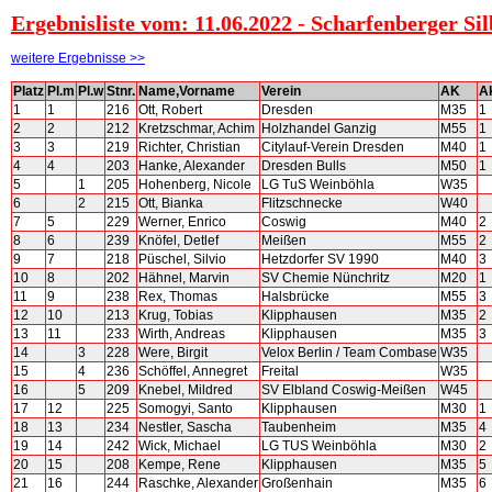
Ergebnisliste vom: 11.06.2022 - Scharfenberger Sil
weitere Ergebnisse >>
Platz
Pl.m
Pl.w
Stnr.
Name,Vorname
Verein
AK
A
1
1
216
Ott, Robert
Dresden
M35
1
2
2
212
Kretzschmar, Achim
Holzhandel Ganzig
M55
1
3
3
219
Richter, Christian
Citylauf-Verein Dresden
M40
1
4
4
203
Hanke, Alexander
Dresden Bulls
M50
1
5
1
205
Hohenberg, Nicole
LG TuS Weinböhla
W35
6
2
215
Ott, Bianka
Flitzschnecke
W40
7
5
229
Werner, Enrico
Coswig
M40
2
8
6
239
Knöfel, Detlef
Meißen
M55
2
9
7
218
Püschel, Silvio
Hetzdorfer SV 1990
M40
3
10
8
202
Hähnel, Marvin
SV Chemie Nünchritz
M20
1
11
9
238
Rex, Thomas
Halsbrücke
M55
3
12
10
213
Krug, Tobias
Klipphausen
M35
2
13
11
233
Wirth, Andreas
Klipphausen
M35
3
14
3
228
Were, Birgit
Velox Berlin / Team Combase
W35
15
4
236
Schöffel, Annegret
Freital
W35
16
5
209
Knebel, Mildred
SV Elbland Coswig-Meißen
W45
17
12
225
Somogyi, Santo
Klipphausen
M30
1
18
13
234
Nestler, Sascha
Taubenheim
M35
4
19
14
242
Wick, Michael
LG TUS Weinböhla
M30
2
20
15
208
Kempe, Rene
Klipphausen
M35
5
21
16
244
Raschke, Alexander
Großenhain
M35
6