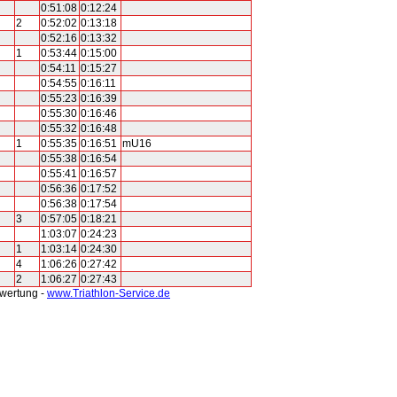
0:51:08
0:12:24
2
0:52:02
0:13:18
0:52:16
0:13:32
1
0:53:44
0:15:00
0:54:11
0:15:27
0:54:55
0:16:11
0:55:23
0:16:39
0:55:30
0:16:46
0:55:32
0:16:48
1
0:55:35
0:16:51
mU16
0:55:38
0:16:54
0:55:41
0:16:57
0:56:36
0:17:52
0:56:38
0:17:54
3
0:57:05
0:18:21
1:03:07
0:24:23
1
1:03:14
0:24:30
4
1:06:26
0:27:42
2
1:06:27
0:27:43
swertung -
www.Triathlon-Service.de