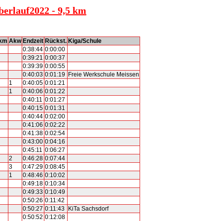
berlauf2022 - 9,5 km
km
Akw
Endzeit
Rückst.
Kiga/Schule
0:38:44
0:00:00
0:39:21
0:00:37
0:39:39
0:00:55
0:40:03
0:01:19
Freie Werkschule Meissen
1
0:40:05
0:01:21
1
0:40:06
0:01:22
0:40:11
0:01:27
0:40:15
0:01:31
0:40:44
0:02:00
0:41:06
0:02:22
0:41:38
0:02:54
0:43:00
0:04:16
0:45:11
0:06:27
2
0:46:28
0:07:44
3
0:47:29
0:08:45
1
0:48:46
0:10:02
0:49:18
0:10:34
0:49:33
0:10:49
0:50:26
0:11:42
0:50:27
0:11:43
KiTa Sachsdorf
0:50:52
0:12:08