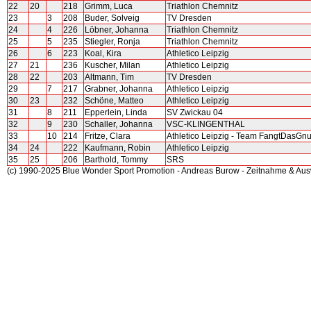
22
20
218
Grimm, Luca
Triathlon Chemnitz
23
3
208
Buder, Solveig
TV Dresden
24
4
226
Löbner, Johanna
Triathlon Chemnitz
25
5
235
Stiegler, Ronja
Triathlon Chemnitz
26
6
223
Koal, Kira
Athletico Leipzig
27
21
236
Kuscher, Milan
Athletico Leipzig
28
22
203
Altmann, Tim
TV Dresden
29
7
217
Grabner, Johanna
Athletico Leipzig
30
23
232
Schöne, Matteo
Athletico Leipzig
31
8
211
Epperlein, Linda
SV Zwickau 04
32
9
230
Schaller, Johanna
VSC-KLINGENTHAL
33
10
214
Fritze, Clara
Athletico Leipzig - Team FangtDasGn
34
24
222
Kaufmann, Robin
Athletico Leipzig
35
25
206
Barthold, Tommy
SRS
(c) 1990-2025 Blue Wonder Sport Promotion - Andreas Burow - Zeitnahme & Au