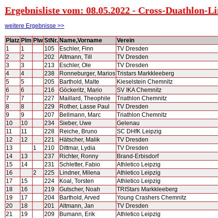
Ergebnisliste vom: 08.05.2022 - Cross-Duathlon
weitere Ergebnisse >>
Platz
Plm
Plw
StNr.
Name,Vorname
Verein
1
1
105
Eschler, Finn
TV Dresden
2
2
202
Altmann, Till
TV Dresden
3
3
213
Eschler, Ole
TV Dresden
4
4
238
Ronneburger, Marios
Tristars Markkleeberg
5
5
205
Barthold, Malte
Kieselstein Chemnitz
6
6
216
Göckeritz, Mario
SV IKA Chemnitz
7
7
227
Maillard, Theophile
Triathlon Chemnitz
8
8
229
Rother, Lasse Paul
TV Dresden
9
9
207
Bellmann, Marc
Triathlon Chemnitz
10
10
234
Sieber, Uwe
Gelenau
11
11
228
Reiche, Bruno
SC DHfK Leipzig
12
12
221
Hätscher, Malik
TV Dresden
13
1
210
Dittmar, Lydia
TV Dresden
14
13
237
Richter, Ronny
Brand-Erbisdorf
15
14
231
Schletter, Fabio
Athletico Leipzig
16
2
225
Lindner, Milena
Athletico Leipzig
17
15
224
Koal, Torsten
Athletico Leipzig
18
16
219
Gutscher, Noah
TRIStars Markkleeberg
19
17
204
Barthold, Arved
Young Crashers Chemnitz
20
18
201
Altmann, Jan
TV Dresden
21
19
209
Bumann, Erik
Athletico Leipzig