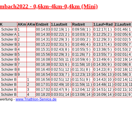
Limbach2022 - 0,6km-4km-0,4km (Mini)
K
AKm
AKw
Endzeit
1.Laufzeit
Radzeit
1.Lauf+Rad
2.Laufzeit
 Schüler B
1
00:14:03
0:02:19( 1 )
0:09:58( 1 )
0:12:17( 1 )
0:01:46( 1 
 Schüler A
1
00:14:30
0:02:22( 2 )
0:10:03( 3 )
0:12:25( 2 )
0:02:05( 6 
 Schüler B
2
00:14:31
0:02:29( 3 )
0:10:00( 2 )
0:12:29( 3 )
0:02:02( 5 
 Schüler B
3
00:15:22
0:02:31( 5 )
0:10:46( 4 )
0:13:17( 4 )
0:02:05( 7 
 Schüler B
4
00:15:31
0:02:43( 8 )
0:10:55( 5 )
0:13:38( 5 )
0:01:53( 2 
 Schüler B
5
00:15:56
0:02:29( 3 )
0:11:26( 7 )
0:13:55( 7 )
0:02:01( 4 
 Schüler B
6
00:16:08
0:02:50( 11 )
0:10:59( 6 )
0:13:49( 6 )
0:02:19( 14
 Schüler B
7
00:16:38
0:02:32( 6 )
0:11:58( 10 )
0:14:30( 9 )
0:02:08( 8 
 Schüler B
8
00:16:40
0:02:51( 12 )
0:11:31( 8 )
0:14:22( 8 )
0:02:18( 13
 Schüler B
9
00:16:54
0:02:33( 7 )
0:12:23( 13 )
0:14:56( 13 )
0:01:58( 3 
 Schüler B
1
00:16:56
0:02:51( 12 )
0:11:51( 9 )
0:14:42( 10 )
0:02:14( 12
 Schüler B
2
00:17:01
0:02:49( 10 )
0:11:59( 11 )
0:14:48( 11 )
0:02:13( 11
 Schüler B
3
00:17:02
0:02:47( 9 )
0:12:04( 12 )
0:14:51( 12 )
0:02:11( 10
 Schüler B
4
00:18:20
0:03:01( 14 )
0:13:08( 14 )
0:16:09( 14 )
0:02:11( 9 
swertung -
www.Triathlon-Service.de