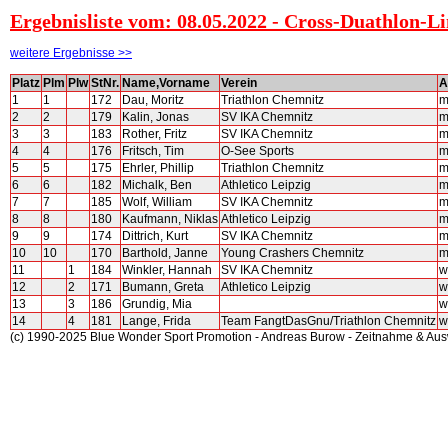
Ergebnisliste vom: 08.05.2022 - Cross-Duathlon-
weitere Ergebnisse >>
Platz
Plm
Plw
StNr.
Name,Vorname
Verein
A
1
1
172
Dau, Moritz
Triathlon Chemnitz
m
2
2
179
Kalin, Jonas
SV IKA Chemnitz
m
3
3
183
Rother, Fritz
SV IKA Chemnitz
m
4
4
176
Fritsch, Tim
O-See Sports
m
5
5
175
Ehrler, Phillip
Triathlon Chemnitz
m
6
6
182
Michalk, Ben
Athletico Leipzig
m
7
7
185
Wolf, William
SV IKA Chemnitz
m
8
8
180
Kaufmann, Niklas
Athletico Leipzig
m
9
9
174
Dittrich, Kurt
SV IKA Chemnitz
m
10
10
170
Barthold, Janne
Young Crashers Chemnitz
m
11
1
184
Winkler, Hannah
SV IKA Chemnitz
w
12
2
171
Bumann, Greta
Athletico Leipzig
w
13
3
186
Grundig, Mia
w
14
4
181
Lange, Frida
Team FangtDasGnu/Triathlon Chemnitz
w
(c) 1990-2025 Blue Wonder Sport Promotion - Andreas Burow - Zeitnahme & Au