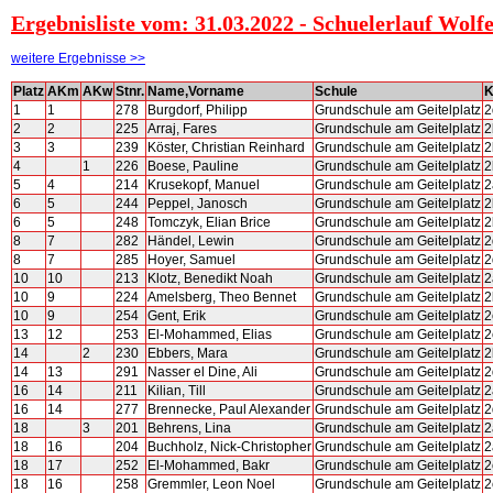
Ergebnisliste vom: 31.03.2022 - Schuelerlauf Wolf
weitere Ergebnisse >>
Platz
AKm
AKw
Stnr.
Name,Vorname
Schule
K
1
1
278
Burgdorf, Philipp
Grundschule am Geitelplatz
2
2
2
225
Arraj, Fares
Grundschule am Geitelplatz
2
3
3
239
Köster, Christian Reinhard
Grundschule am Geitelplatz
2
4
1
226
Boese, Pauline
Grundschule am Geitelplatz
2
5
4
214
Krusekopf, Manuel
Grundschule am Geitelplatz
2
6
5
244
Peppel, Janosch
Grundschule am Geitelplatz
2
6
5
248
Tomczyk, Elian Brice
Grundschule am Geitelplatz
2
8
7
282
Händel, Lewin
Grundschule am Geitelplatz
2
8
7
285
Hoyer, Samuel
Grundschule am Geitelplatz
2
10
10
213
Klotz, Benedikt Noah
Grundschule am Geitelplatz
2
10
9
224
Amelsberg, Theo Bennet
Grundschule am Geitelplatz
2
10
9
254
Gent, Erik
Grundschule am Geitelplatz
2
13
12
253
El-Mohammed, Elias
Grundschule am Geitelplatz
2
14
2
230
Ebbers, Mara
Grundschule am Geitelplatz
2
14
13
291
Nasser el Dine, Ali
Grundschule am Geitelplatz
2
16
14
211
Kilian, Till
Grundschule am Geitelplatz
2
16
14
277
Brennecke, Paul Alexander
Grundschule am Geitelplatz
2
18
3
201
Behrens, Lina
Grundschule am Geitelplatz
2
18
16
204
Buchholz, Nick-Christopher
Grundschule am Geitelplatz
2
18
17
252
El-Mohammed, Bakr
Grundschule am Geitelplatz
2
18
16
258
Gremmler, Leon Noel
Grundschule am Geitelplatz
2