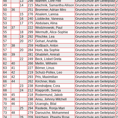
48
13
298
Wahren, Lore Fee
Grundschule am Geitelplatz
2
49
14
215
Machnik, Samantha Allison
Grundschule am Geitelplatz
2
50
36
251
Brommer, Adrian Miro
Grundschule am Geitelplatz
2
51
15
276
Alsalem, Laresa
Grundschule am Geitelplatz
2
52
16
240
Lüddecke, Vanessa
Grundschule am Geitelplatz
2
53
17
275
Abdulaev, Alina
Grundschule am Geitelplatz
2
54
37
222
Wodzinowski, Paul
Grundschule am Geitelplatz
2
55
18
299
Wermuth, Alice-Sophie
Grundschule am Geitelplatz
2
56
19
292
Plischke, Lea
Grundschule am Geitelplatz
2
57
20
257
Gohari, Anahita
Grundschule am Geitelplatz
2
57
38
259
Hoßbach, Anton
Grundschule am Geitelplatz
2
57
20
284
Horn, Ida Sophie
Grundschule am Geitelplatz
2
60
39
281
Ghabileh, Amirali
Grundschule am Geitelplatz
2
61
22
249
Beck, Lisbet Greta
Grundschule am Geitelplatz
2
62
40
266
Mellin, Wilhelm
Grundschule am Geitelplatz
2
63
41
227
Börner, Linus
Grundschule am Geitelplatz
2
64
42
219
Schulz-Pollex, Leo
Grundschule am Geitelplatz
2
64
42
293
Pris, Maximilian
Grundschule am Geitelplatz
2
66
44
262
Kirchner, Mats
Grundschule am Geitelplatz
2
67
23
238
Kondratjew, Cora
Grundschule am Geitelplatz
2
68
24
212
Klapproth, Svenja
Grundschule am Geitelplatz
2
69
45
218
Rodermund, Jakob
Grundschule am Geitelplatz
2
70
46
198
Ansu, Johnny Mitchell
Grundschule am Geitelplatz
2
70
46
220
Ucaroglu, Bilal
Grundschule am Geitelplatz
2
72
25
294
Rastede, Ronja Mari
Grundschule am Geitelplatz
2
73
48
279
Darouiche, Mohammed
Grundschule am Geitelplatz
2
74
26
209
Holzberg, Pheeby Rose
Grundschule am Geitelplatz
2