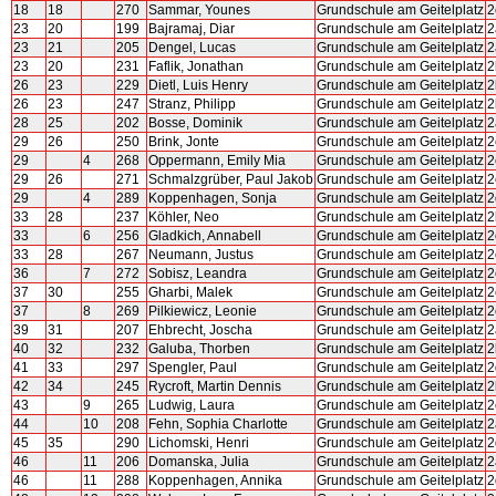
18
18
270
Sammar, Younes
Grundschule am Geitelplatz
2
23
20
199
Bajramaj, Diar
Grundschule am Geitelplatz
2
23
21
205
Dengel, Lucas
Grundschule am Geitelplatz
2
23
20
231
Faflik, Jonathan
Grundschule am Geitelplatz
2
26
23
229
Dietl, Luis Henry
Grundschule am Geitelplatz
2
26
23
247
Stranz, Philipp
Grundschule am Geitelplatz
2
28
25
202
Bosse, Dominik
Grundschule am Geitelplatz
2
29
26
250
Brink, Jonte
Grundschule am Geitelplatz
2
29
4
268
Oppermann, Emily Mia
Grundschule am Geitelplatz
2
29
26
271
Schmalzgrüber, Paul Jakob
Grundschule am Geitelplatz
2
29
4
289
Koppenhagen, Sonja
Grundschule am Geitelplatz
2
33
28
237
Köhler, Neo
Grundschule am Geitelplatz
2
33
6
256
Gladkich, Annabell
Grundschule am Geitelplatz
2
33
28
267
Neumann, Justus
Grundschule am Geitelplatz
2
36
7
272
Sobisz, Leandra
Grundschule am Geitelplatz
2
37
30
255
Gharbi, Malek
Grundschule am Geitelplatz
2
37
8
269
Pilkiewicz, Leonie
Grundschule am Geitelplatz
2
39
31
207
Ehbrecht, Joscha
Grundschule am Geitelplatz
2
40
32
232
Galuba, Thorben
Grundschule am Geitelplatz
2
41
33
297
Spengler, Paul
Grundschule am Geitelplatz
2
42
34
245
Rycroft, Martin Dennis
Grundschule am Geitelplatz
2
43
9
265
Ludwig, Laura
Grundschule am Geitelplatz
2
44
10
208
Fehn, Sophia Charlotte
Grundschule am Geitelplatz
2
45
35
290
Lichomski, Henri
Grundschule am Geitelplatz
2
46
11
206
Domanska, Julia
Grundschule am Geitelplatz
2
46
11
288
Koppenhagen, Annika
Grundschule am Geitelplatz
2