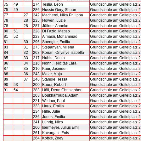
75
49
274
Teslia, Leon
Grundschule am Geitelplatz
2
75
49
286
Hussin Gery, Shuan
Grundschule am Geitelplatz
2
77
27
242
Macherei, Nika Philippa
Grundschule am Geitelplatz
2
78
28
235
Howen, Luzie
Grundschule am Geitelplatz
2
78
28
287
Jüttner, Anneke
Grundschule am Geitelplatz
2
80
51
228
Di Fazio, Matteo
Grundschule am Geitelplatz
2
81
52
223
Almasri, Mohammad
Grundschule am Geitelplatz
2
81
30
296
Spengler, Emilia
Grundschule am Geitelplatz
2
83
31
273
Stepanyan, Milena
Grundschule am Geitelplatz
2
84
32
263
Konan, Onyinye Isabella
Grundschule am Geitelplatz
2
85
33
217
Nuhiu, Driola
Grundschule am Geitelplatz
2
86
34
216
Nohn, Felicitas Lara
Grundschule am Geitelplatz
2
87
35
210
Kaur, Jasmeen
Grundschule am Geitelplatz
2
88
36
243
Matar, Maja
Grundschule am Geitelplatz
2
89
37
246
Stängle, Tessa
Grundschule am Geitelplatz
2
90
53
200
Bauer, Robert
Grundschule am Geitelplatz
2
91
54
283
Höll, Dean Christopher
Grundschule am Geitelplatz
2
203
Boukharrouba, Adam
Grundschule am Geitelplatz
2
221
Wildner, Paul
Grundschule am Geitelplatz
2
233
Haux, Emilia
Grundschule am Geitelplatz
2
234
Hille, Julie
Grundschule am Geitelplatz
2
236
Jones, Emilia
Grundschule am Geitelplatz
2
241
Lührig, Nico
Grundschule am Geitelplatz
2
260
Isermeyer, Julius Emil
Grundschule am Geitelplatz
2
261
Kavurgaci, Enis
Grundschule am Geitelplatz
2
264
Kottke, Zoey
Grundschule am Geitelplatz
2