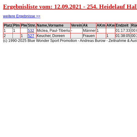
Ergebnisliste vom: 12.09.2021 - 254. Heidelauf Ha
weitere Ergebnisse >>
Platz
Plm
Plw
Stnr.
Name,Vorname
Verein
Ak
AKm
AKw
Endzeit
Rüc
1
1
532
Miclea, Paul-Tiberiu
-
Männer
1
01:17:33
00:
2
1
527
Keucher, Doreen
Frauen
1
01:38:05
00:
(c) 1990-2025 Blue Wonder Sport Promotion - Andreas Burow - Zeitnahme & Au