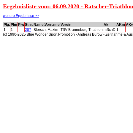
Ergebnisliste vom: 06.09.2020 - Ratscher-Triathlo
weitere Ergebnisse >>
Plg.
Plm
Plw
Stnr.
Name,Vorname
Verein
Ak
AKm
AK
1
1
287
Blersch, Maxim
TSV Branneburg Triathlon
mSchD
1
(c) 1990-2025 Blue Wonder Sport Promotion - Andreas Burow - Zeitnahme & Au