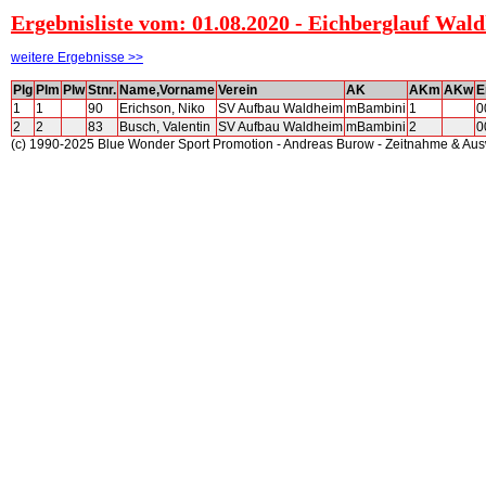
Ergebnisliste vom: 01.08.2020 - Eichberglauf Wal
weitere Ergebnisse >>
Plg
Plm
Plw
Stnr.
Name,Vorname
Verein
AK
AKm
AKw
E
1
1
90
Erichson, Niko
SV Aufbau Waldheim
mBambini
1
0
2
2
83
Busch, Valentin
SV Aufbau Waldheim
mBambini
2
0
(c) 1990-2025 Blue Wonder Sport Promotion - Andreas Burow - Zeitnahme & Au