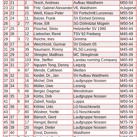
22
21
2
Tesch, Andreas
Aufbau Waldheim
M50-54
23
22
66
Fritz, Gabriel Alexander
VfL Waldheim
mJugend
24
23
21
Weiß, Klaus-Peter
SV Fortschritt Lunzenau
M55-59
25
24
11
Balzer, Frank
SV Einheit Grimma
M60-64
26
2
77
Rose, Elfi
SG Döllnitztal Mügeln
W50-54
27
25
33
Püschel, Silvio
Hetzdorfer SV 1990
M40-44
28
26
12
Liebscher, René
TSV 92 Freiberg
M45-49
29
3
72
Reiche, Ines
Grimma
W40-44
30
27
14
Weichhold, Gunnar
SV Döbeln 05
M40-44
31
28
39
Naumann, Ronny
RLSG Leisnig
M45-49
32
29
32
Striegler, Matthias
MC Strieglinski
M35-39
33
30
103
Ihle, Steffen
Landau running Company
M65-69
34
31
27
Nguyen Tong, Denny
Leipzig
M30-34
35
4
87
Mende, Cathleen
Meißen
W40-44
36
32
31
Keidel, Dr., Jan
SV Aufbau Waldheim
M35-39
37
33
16
Michel, Dirk
Laufgruppe Nossen
M45-49
38
34
51
Müller, Uwe
Leisnig
M50-54
39
5
46
Berger, Dagmar
Wendishain
W45-49
40
35
19
Körbs, Dirk
Laufgruppe Nossen
M55-59
41
6
84
Zabell, Nadja
Luppa
W50-54
42
36
81
Köhler, Udo
LG Noschkowitz
M55-59
43
7
80
Wüstner, Yvette
LG Noschkowitz
W55-59
44
37
69
Bänsch, Gerd
Laufgruppe Nossen
M45-49
45
38
17
Hengst, Bernd
Laufgruppe Nossen
M75-79
46
39
20
Vogel, Dieter
Laufgruppe Nossen
M55-59
47
40
3
Ernst, Dominic
Waldheim
M20-29