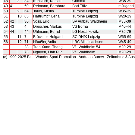
48
8
34
Kuntzsch, Kerstin
Grimma
W35-39
49
41
50
Reimann, Bernhard
Bad Tölz
mJugend
50
9
64
Jorks, Kirstin
Turbine Leipzig
W35-39
51
10
65
Hartrumpf, Lena
Turbine Leipzig
W20-29
52
42
30
Voss, Eric
SV Aufbau Waldheim
M35-39
53
43
4
Drescher, Markus
VS Borna
M40-44
54
44
44
Uhlmann, Bernd
LG Noschkowitz
M75-79
55
11
7
Brückner, Helgard
SC DHfK Leipzig
W65-69
56
12
71
Häußler, Anita
LRC Mittelsachsen
W45-49
28
Tran Xuan, Thang
VfL Waldheim 54
M20-29
73
Nguyen, Linh Puc
VfL Waldheim
M20-29
(c) 1990-2025 Blue Wonder Sport Promotion - Andreas Burow - Zeitnahme & Au