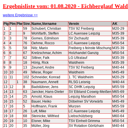
Ergebnisliste vom: 01.08.2020 - Eichberglauf Wal
weitere Ergebnisse >>
Plg
Plm
Plw
Stnr.
Name,Vorname
Verein
AK
1
1
59
Schubert, Christian
TSV 92 Freiberg
M20-29
2
2
9
Wohlfarth, Steffen
LC Auensee Leipzig
M35-39
3
3
78
Gomes, Edmilson
SV Zschauitz
M35-39
4
4
76
Oehme, Rocco
LC Auensee Leipzig
M50-54
5
5
58
Nitz, Mario
Freiberg s feinste Mischung
M35-39
6
6
67
Kretzschmar, Achim
Holzhandel Ganzig
M50-54
7
7
62
Sittner, Falk
LG Ultralauf
M35-39
8
8
18
Hörig, Rick
Waldheim
M35-39
9
9
13
Zeunert, Andre
TSV 92 Freiberg
M40-44
10
10
49
Wiese, Roger
Waldheim
M45-49
11
11
102
Schneider, Konrad
1. TC Waldheim
M20-29
12
1
38
Naumann, Annett
RLSG Leisnig
W40-44
13
12
8
Badstübner, Jens
SC DHfK Leipzig
M55-59
14
13
63
Jancker, Hans-Dieter
SV Elbland Coswig-Meißen
M65-69
15
14
25
Arnold, Klaus
Leipzig Marathon
M50-54
16
15
52
Bauer, Heiko
Döbelner SV Vorwärts
M45-49
17
16
5
Hoffmann, Frank
Wurzen
M55-59
18
17
26
Luft, Mike
LC Auensee Leipzig
M45-49
19
18
68
Steinicke, Wilfried
Liebschützberg
M60-64
20
19
10
Elsner, Mike
TSV Einheit Grimma
M50-54
21
20
35
Müller, Jörg
SV Rotation Göritzhain
M40-44