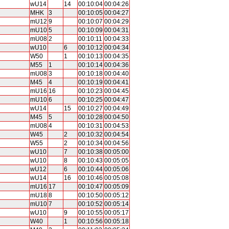
wU14
14
00:10:04
00:04:26
MHK
3
00:10:05
00:04:27
mU12
9
00:10:07
00:04:29
mU10
5
00:10:09
00:04:31
mU08
2
00:10:11
00:04:33
wU10
6
00:10:12
00:04:34
W50
1
00:10:13
00:04:35
M55
1
00:10:14
00:04:36
mU08
3
00:10:18
00:04:40
M45
4
00:10:19
00:04:41
mU16
16
00:10:23
00:04:45
mU10
6
00:10:25
00:04:47
wU14
15
00:10:27
00:04:49
M45
5
00:10:28
00:04:50
mU08
4
00:10:31
00:04:53
W45
2
00:10:32
00:04:54
W55
2
00:10:34
00:04:56
wU10
7
00:10:38
00:05:00
wU10
8
00:10:43
00:05:05
wU12
6
00:10:44
00:05:06
wU14
16
00:10:46
00:05:08
mU16
17
00:10:47
00:05:09
mU18
8
00:10:50
00:05:12
mU10
7
00:10:52
00:05:14
wU10
9
00:10:55
00:05:17
W40
1
00:10:56
00:05:18