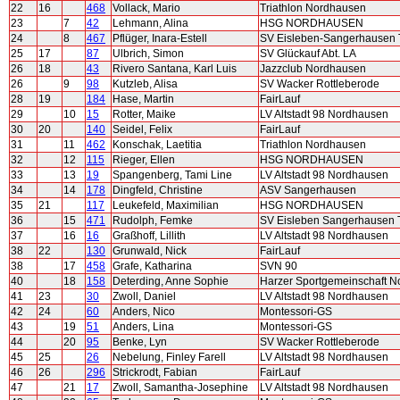
22
16
468
Vollack, Mario
Triathlon Nordhausen
23
7
42
Lehmann, Alina
HSG NORDHAUSEN
24
8
467
Pflüger, Inara-Estell
SV Eisleben-Sangerhausen T
25
17
87
Ulbrich, Simon
SV Glückauf Abt. LA
26
18
43
Rivero Santana, Karl Luis
Jazzclub Nordhausen
26
9
98
Kutzleb, Alisa
SV Wacker Rottleberode
28
19
184
Hase, Martin
FairLauf
29
10
15
Rotter, Maike
LV Altstadt 98 Nordhausen
30
20
140
Seidel, Felix
FairLauf
31
11
462
Konschak, Laetitia
Triathlon Nordhausen
32
12
115
Rieger, Ellen
HSG NORDHAUSEN
33
13
19
Spangenberg, Tami Line
LV Altstadt 98 Nordhausen
34
14
178
Dingfeld, Christine
ASV Sangerhausen
35
21
117
Leukefeld, Maximilian
HSG NORDHAUSEN
36
15
471
Rudolph, Femke
SV Eisleben Sangerhausen T
37
16
16
Graßhoff, Lillith
LV Altstadt 98 Nordhausen
38
22
130
Grunwald, Nick
FairLauf
38
17
458
Grafe, Katharina
SVN 90
40
18
158
Deterding, Anne Sophie
Harzer Sportgemeinschaft 
41
23
30
Zwoll, Daniel
LV Altstadt 98 Nordhausen
42
24
60
Anders, Nico
Montessori-GS
43
19
51
Anders, Lina
Montessori-GS
44
20
95
Benke, Lyn
SV Wacker Rottleberode
45
25
26
Nebelung, Finley Farell
LV Altstadt 98 Nordhausen
46
26
296
Strickrodt, Fabian
FairLauf
47
21
17
Zwoll, Samantha-Josephine
LV Altstadt 98 Nordhausen