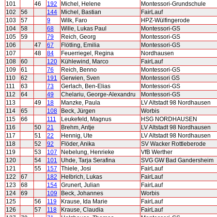
101
46
192
Michel, Helene
Montessori-Grundschule
102
56
144
Michel, Bastian
FairLauf
103
57
9
Wilk, Faro
HPZ-Wülfingerode
104
58
68
Wille, Lukas Paul
Montessori-GS
105
59
79
Reich, Georg
Montessori-GS
106
47
67
Flötling, Emilia
Montessori-GS
107
48
84
Feuerriegel, Regina
Nordhausen
108
60
120
Kühlewind, Marco
FairLauf
109
61
76
Reich, Benno
Montessori-GS
110
62
191
Gerwien, Sven
Montessori GS
111
63
73
Gerlach, Ben-Elias
Montessori-GS
112
64
49
Chelariu, George-Alexandru
Montessori-GS
113
49
18
Manzke, Paula
LV Altstadt 98 Nordhausen
114
65
108
Beck, Jürgen
Worbis
115
66
111
Leukefeld, Magnus
HSG NORDHAUSEN
116
50
21
Brehm, Antje
LV Altstadt 98 Nordhausen
117
51
22
Hennig, Ute
LV Altstadt 98 Nordhausen
118
52
92
Flöder, Anika
SV Wacker Rottleberode
119
53
107
Nebelung, Henrieke
VfB Werther
120
54
101
Uhde, Tarja Serafina
SVG GW Bad Gandersheim
121
55
157
Thiele, Josi
FairLauf
122
67
182
Helbrich, Lukas
FairLauf
123
68
154
Grunert, Julian
FairLauf
124
69
109
Beck, Johannes
Worbis
125
56
119
Krause, Ida Marie
FairLauf
126
57
118
Krause, Claudia
FairLauf