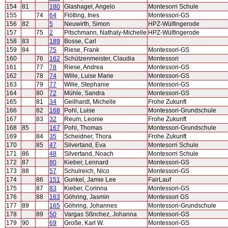
154
81
180
Glashagel, Angelo
Montesorri Schule
155
74
64
Flötling, Ines
Montessori-GS
156
82
5
Neuwirth, Simon
HPZ-Wülfingerode
157
75
2
Pitschmann, Nathaly-Michelle
HPZ-Wülfingerode
158
83
189
Bosse, Carl
159
84
75
Riese, Frank
Montessori-GS
160
76
162
Schützenmeister, Claudia
Montessori
161
77
78
Riese, Andrea
Montessori-GS
162
78
74
Wille, Luise Marie
Montessori-GS
163
79
77
Wille, Stephanie
Montessori-GS
164
80
72
Mühle, Sandra
Montessori-GS
165
81
34
Geilhardt, Michelle
Frohe Zukunft
166
82
168
Pohl, Luise
Montessori-Grundschule
167
83
32
Reum, Leonie
Frohe Zukunft
168
85
167
Pohl, Thomas
Montessori-Grundschule
169
84
35
Scheidner, Thora
Frohe Zukunft
170
85
47
Silvertand, Eva
Montesorri Schule
171
86
48
Silvertand, Noach
Montesorri Schule
172
87
80
Kieber, Lennard
Montessori-GS
173
88
57
Schulreich, Nico
Montessori-GS
174
86
151
Gunkel, Jamie Lee
FairLauf
175
87
83
Kieber, Corinna
Montessori-GS
176
88
163
Göhring, Jasmin
Montessori GS
177
89
165
Göhring, Johannes
Montessori-Grundschule
178
89
50
Vargas Sßnchez, Johanna
Montessori-GS
179
90
69
Große, Karl W.
Montessori-GS