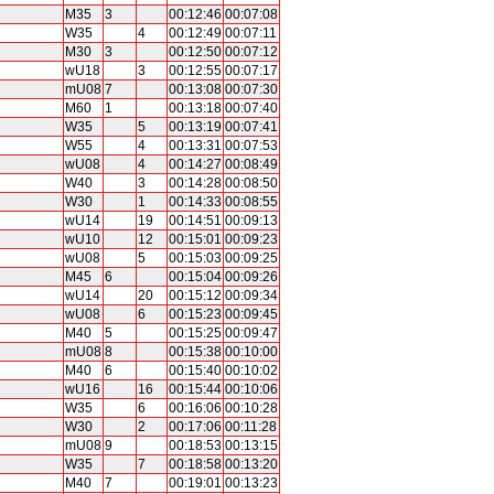
M35
3
00:12:46
00:07:08
W35
4
00:12:49
00:07:11
M30
3
00:12:50
00:07:12
wU18
3
00:12:55
00:07:17
mU08
7
00:13:08
00:07:30
M60
1
00:13:18
00:07:40
W35
5
00:13:19
00:07:41
W55
4
00:13:31
00:07:53
wU08
4
00:14:27
00:08:49
W40
3
00:14:28
00:08:50
W30
1
00:14:33
00:08:55
wU14
19
00:14:51
00:09:13
wU10
12
00:15:01
00:09:23
wU08
5
00:15:03
00:09:25
M45
6
00:15:04
00:09:26
wU14
20
00:15:12
00:09:34
wU08
6
00:15:23
00:09:45
M40
5
00:15:25
00:09:47
mU08
8
00:15:38
00:10:00
M40
6
00:15:40
00:10:02
wU16
16
00:15:44
00:10:06
W35
6
00:16:06
00:10:28
W30
2
00:17:06
00:11:28
mU08
9
00:18:53
00:13:15
W35
7
00:18:58
00:13:20
M40
7
00:19:01
00:13:23