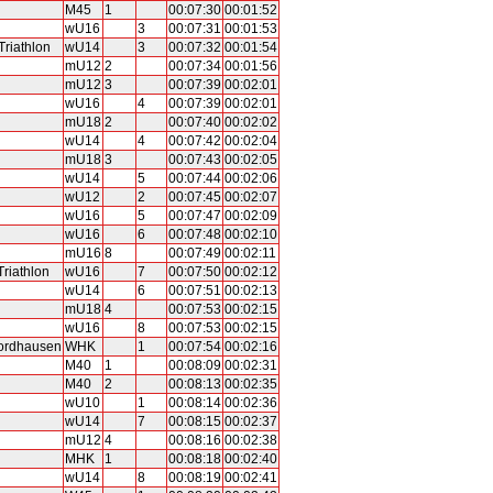
M45
1
00:07:30
00:01:52
wU16
3
00:07:31
00:01:53
riathlon
wU14
3
00:07:32
00:01:54
mU12
2
00:07:34
00:01:56
mU12
3
00:07:39
00:02:01
wU16
4
00:07:39
00:02:01
mU18
2
00:07:40
00:02:02
wU14
4
00:07:42
00:02:04
mU18
3
00:07:43
00:02:05
wU14
5
00:07:44
00:02:06
wU12
2
00:07:45
00:02:07
wU16
5
00:07:47
00:02:09
wU16
6
00:07:48
00:02:10
mU16
8
00:07:49
00:02:11
riathlon
wU16
7
00:07:50
00:02:12
wU14
6
00:07:51
00:02:13
mU18
4
00:07:53
00:02:15
wU16
8
00:07:53
00:02:15
Nordhausen
WHK
1
00:07:54
00:02:16
M40
1
00:08:09
00:02:31
M40
2
00:08:13
00:02:35
wU10
1
00:08:14
00:02:36
wU14
7
00:08:15
00:02:37
mU12
4
00:08:16
00:02:38
MHK
1
00:08:18
00:02:40
wU14
8
00:08:19
00:02:41