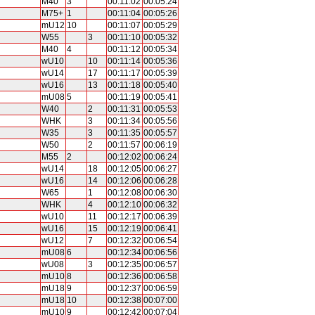
M40
3
00:11:02
00:05:24
M75+
1
00:11:04
00:05:26
mU12
10
00:11:07
00:05:29
W55
3
00:11:10
00:05:32
M40
4
00:11:12
00:05:34
wU10
10
00:11:14
00:05:36
wU14
17
00:11:17
00:05:39
wU16
13
00:11:18
00:05:40
mU08
5
00:11:19
00:05:41
W40
2
00:11:31
00:05:53
WHK
3
00:11:34
00:05:56
W35
3
00:11:35
00:05:57
W50
2
00:11:57
00:06:19
M55
2
00:12:02
00:06:24
wU14
18
00:12:05
00:06:27
wU16
14
00:12:06
00:06:28
W65
1
00:12:08
00:06:30
WHK
4
00:12:10
00:06:32
wU10
11
00:12:17
00:06:39
wU16
15
00:12:19
00:06:41
wU12
7
00:12:32
00:06:54
mU08
6
00:12:34
00:06:56
wU08
3
00:12:35
00:06:57
mU10
8
00:12:36
00:06:58
mU18
9
00:12:37
00:06:59
mU18
10
00:12:38
00:07:00
mU10
9
00:12:42
00:07:04