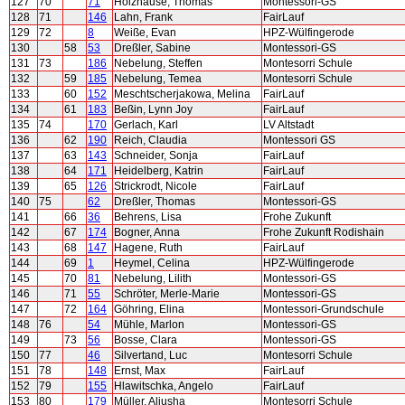
127
70
71
Holzhause, Thomas
Montessori-GS
128
71
146
Lahn, Frank
FairLauf
129
72
8
Weiße, Evan
HPZ-Wülfingerode
130
58
53
Dreßler, Sabine
Montessori-GS
131
73
186
Nebelung, Steffen
Montesorri Schule
132
59
185
Nebelung, Temea
Montesorri Schule
133
60
152
Meschtscherjakowa, Melina
FairLauf
134
61
183
Beßin, Lynn Joy
FairLauf
135
74
170
Gerlach, Karl
LV Altstadt
136
62
190
Reich, Claudia
Montessori GS
137
63
143
Schneider, Sonja
FairLauf
138
64
171
Heidelberg, Katrin
FairLauf
139
65
126
Strickrodt, Nicole
FairLauf
140
75
62
Dreßler, Thomas
Montessori-GS
141
66
36
Behrens, Lisa
Frohe Zukunft
142
67
174
Bogner, Anna
Frohe Zukunft Rodishain
143
68
147
Hagene, Ruth
FairLauf
144
69
1
Heymel, Celina
HPZ-Wülfingerode
145
70
81
Nebelung, Lilith
Montessori-GS
146
71
55
Schröter, Merle-Marie
Montessori-GS
147
72
164
Göhring, Elina
Montessori-Grundschule
148
76
54
Mühle, Marlon
Montessori-GS
149
73
56
Bosse, Clara
Montessori-GS
150
77
46
Silvertand, Luc
Montesorri Schule
151
78
148
Ernst, Max
FairLauf
152
79
155
Hlawitschka, Angelo
FairLauf
153
80
179
Müller, Aliusha
Montesorri Schule