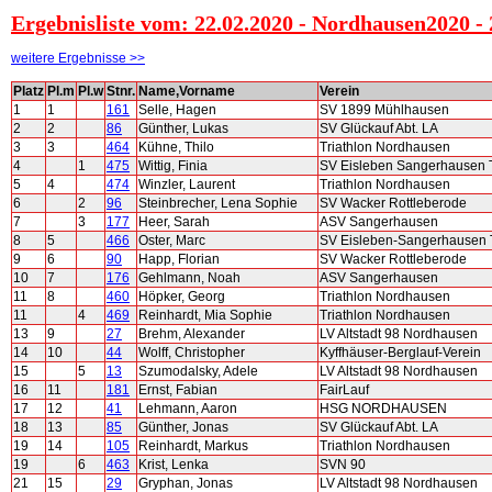
Ergebnisliste vom: 22.02.2020 - Nordhausen2020 -
weitere Ergebnisse >>
Platz
Pl.m
Pl.w
Stnr.
Name,Vorname
Verein
1
1
161
Selle, Hagen
SV 1899 Mühlhausen
2
2
86
Günther, Lukas
SV Glückauf Abt. LA
3
3
464
Kühne, Thilo
Triathlon Nordhausen
4
1
475
Wittig, Finia
SV Eisleben Sangerhausen T
5
4
474
Winzler, Laurent
Triathlon Nordhausen
6
2
96
Steinbrecher, Lena Sophie
SV Wacker Rottleberode
7
3
177
Heer, Sarah
ASV Sangerhausen
8
5
466
Oster, Marc
SV Eisleben-Sangerhausen T
9
6
90
Happ, Florian
SV Wacker Rottleberode
10
7
176
Gehlmann, Noah
ASV Sangerhausen
11
8
460
Höpker, Georg
Triathlon Nordhausen
11
4
469
Reinhardt, Mia Sophie
Triathlon Nordhausen
13
9
27
Brehm, Alexander
LV Altstadt 98 Nordhausen
14
10
44
Wolff, Christopher
Kyffhäuser-Berglauf-Verein
15
5
13
Szumodalsky, Adele
LV Altstadt 98 Nordhausen
16
11
181
Ernst, Fabian
FairLauf
17
12
41
Lehmann, Aaron
HSG NORDHAUSEN
18
13
85
Günther, Jonas
SV Glückauf Abt. LA
19
14
105
Reinhardt, Markus
Triathlon Nordhausen
19
6
463
Krist, Lenka
SVN 90
21
15
29
Gryphan, Jonas
LV Altstadt 98 Nordhausen