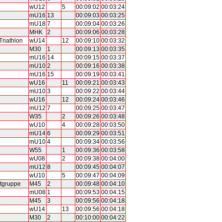
wU12
5
00:09:02
00:03:24
mU16
13
00:09:03
00:03:25
mU18
7
00:09:04
00:03:26
MHK
2
00:09:06
00:03:28
riathlon
wU14
12
00:09:10
00:03:32
M30
1
00:09:13
00:03:35
mU16
14
00:09:15
00:03:37
mU10
2
00:09:16
00:03:38
mU16
15
00:09:19
00:03:41
wU16
11
00:09:21
00:03:43
mU10
3
00:09:22
00:03:44
wU16
12
00:09:24
00:03:46
mU12
7
00:09:25
00:03:47
W35
2
00:09:26
00:03:48
wU10
4
00:09:28
00:03:50
mU14
6
00:09:29
00:03:51
mU10
4
00:09:34
00:03:56
W55
1
00:09:36
00:03:58
wU08
2
00:09:38
00:04:00
mU12
8
00:09:45
00:04:07
wU10
5
00:09:47
00:04:09
tgruppe
M45
2
00:09:48
00:04:10
mU08
1
00:09:53
00:04:15
M45
3
00:09:56
00:04:18
wU14
13
00:09:56
00:04:18
M30
2
00:10:00
00:04:22