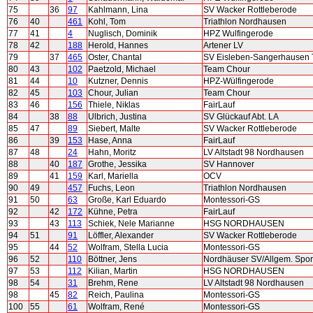
75
36
97
Kahlmann, Lina
SV Wacker Rottleberode
76
40
461
Kohl, Tom
Triathlon Nordhausen
77
41
4
Nuglisch, Dominik
HPZ Wulfingerode
78
42
188
Herold, Hannes
Artener LV
79
37
465
Oster, Chantal
SV Eisleben-Sangerhausen T
80
43
102
Paetzold, Michael
Team Chour
81
44
10
Kutzner, Dennis
HPZ-Wülfingerode
82
45
103
Chour, Julian
Team Chour
83
46
156
Thiele, Niklas
FairLauf
84
38
88
Ulbrich, Justina
SV Glückauf Abt. LA
85
47
89
Siebert, Malte
SV Wacker Rottleberode
86
39
153
Hase, Anna
FairLauf
87
48
24
Hahn, Moritz
LV Altstadt 98 Nordhausen
88
40
187
Grothe, Jessika
SV Hannover
89
41
159
Karl, Mariella
OCV
90
49
457
Fuchs, Leon
Triathlon Nordhausen
91
50
63
Große, Karl Eduardo
Montessori-GS
92
42
172
Kühne, Petra
FairLauf
93
43
113
Schiek, Nele Marianne
HSG NORDHAUSEN
94
51
91
Löffler, Alexander
SV Wacker Rottleberode
95
44
52
Wolfram, Stella Lucia
Montessori-GS
96
52
110
Böttner, Jens
Nordhäuser SV/Allgem. Spor
97
53
112
Kilian, Martin
HSG NORDHAUSEN
98
54
31
Brehm, Rene
LV Altstadt 98 Nordhausen
98
45
82
Reich, Paulina
Montessori-GS
100
55
61
Wolfram, René
Montessori-GS