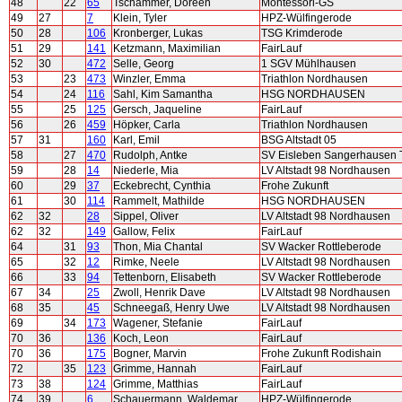
48
22
65
Tschammer, Doreen
Montessori-GS
49
27
7
Klein, Tyler
HPZ-Wülfingerode
50
28
106
Kronberger, Lukas
TSG Krimderode
51
29
141
Ketzmann, Maximilian
FairLauf
52
30
472
Selle, Georg
1 SGV Mühlhausen
53
23
473
Winzler, Emma
Triathlon Nordhausen
54
24
116
Sahl, Kim Samantha
HSG NORDHAUSEN
55
25
125
Gersch, Jaqueline
FairLauf
56
26
459
Höpker, Carla
Triathlon Nordhausen
57
31
160
Karl, Emil
BSG Altstadt 05
58
27
470
Rudolph, Antke
SV Eisleben Sangerhausen T
59
28
14
Niederle, Mia
LV Altstadt 98 Nordhausen
60
29
37
Eckebrecht, Cynthia
Frohe Zukunft
61
30
114
Rammelt, Mathilde
HSG NORDHAUSEN
62
32
28
Sippel, Oliver
LV Altstadt 98 Nordhausen
62
32
149
Gallow, Felix
FairLauf
64
31
93
Thon, Mia Chantal
SV Wacker Rottleberode
65
32
12
Rimke, Neele
LV Altstadt 98 Nordhausen
66
33
94
Tettenborn, Elisabeth
SV Wacker Rottleberode
67
34
25
Zwoll, Henrik Dave
LV Altstadt 98 Nordhausen
68
35
45
Schneegaß, Henry Uwe
LV Altstadt 98 Nordhausen
69
34
173
Wagener, Stefanie
FairLauf
70
36
136
Koch, Leon
FairLauf
70
36
175
Bogner, Marvin
Frohe Zukunft Rodishain
72
35
123
Grimme, Hannah
FairLauf
73
38
124
Grimme, Matthias
FairLauf
74
39
6
Schauermann, Waldemar
HPZ-Wülfingerode