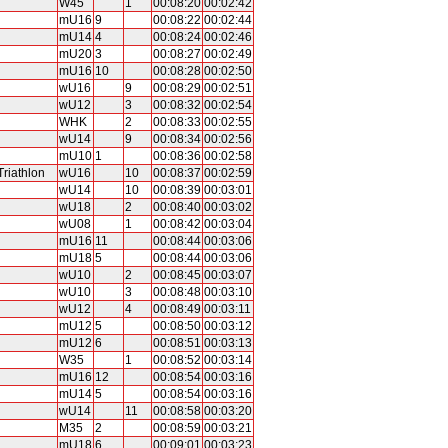
W45
1
00:08:20
00:02:42
mU16
9
00:08:22
00:02:44
mU14
4
00:08:24
00:02:46
mU20
3
00:08:27
00:02:49
mU16
10
00:08:28
00:02:50
wU16
9
00:08:29
00:02:51
wU12
3
00:08:32
00:02:54
WHK
2
00:08:33
00:02:55
wU14
9
00:08:34
00:02:56
mU10
1
00:08:36
00:02:58
riathlon
wU16
10
00:08:37
00:02:59
wU14
10
00:08:39
00:03:01
wU18
2
00:08:40
00:03:02
wU08
1
00:08:42
00:03:04
mU16
11
00:08:44
00:03:06
mU18
5
00:08:44
00:03:06
wU10
2
00:08:45
00:03:07
wU10
3
00:08:48
00:03:10
wU12
4
00:08:49
00:03:11
mU12
5
00:08:50
00:03:12
mU12
6
00:08:51
00:03:13
W35
1
00:08:52
00:03:14
mU16
12
00:08:54
00:03:16
mU14
5
00:08:54
00:03:16
wU14
11
00:08:58
00:03:20
M35
2
00:08:59
00:03:21
mU18
6
00:09:01
00:03:23