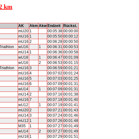
 2 km
AK
Akm
Akw
Endzeit
Rückst.
mU20
1
00:05:38
00:00:00
mU16
1
00:05:50
00:00:12
mU16
2
00:06:28
00:00:50
riathlon
wU16
1
00:06:31
00:00:53
mU14
1
00:06:36
00:00:58
wU18
1
00:06:47
00:01:09
wU16
2
00:06:53
00:01:15
riathlon
mU16
3
00:06:59
00:01:21
mU16
4
00:07:02
00:01:24
mU16
5
00:07:03
00:01:25
mU16
6
00:07:09
00:01:31
wU14
1
00:07:09
00:01:31
mU14
2
00:07:16
00:01:38
mU16
7
00:07:18
00:01:40
wU12
1
00:07:19
00:01:41
mU20
2
00:07:21
00:01:43
mU14
3
00:07:24
00:01:46
mU12
1
00:07:26
00:01:48
M35
1
00:07:27
00:01:49
wU14
2
00:07:27
00:01:49
mU18
1
00:07:29
00:01:51