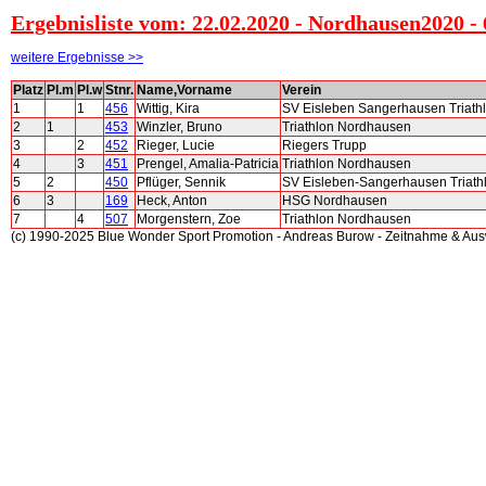
Ergebnisliste vom: 22.02.2020 - Nordhausen2020 -
weitere Ergebnisse >>
Platz
Pl.m
Pl.w
Stnr.
Name,Vorname
Verein
1
1
456
Wittig, Kira
SV Eisleben Sangerhausen Triath
2
1
453
Winzler, Bruno
Triathlon Nordhausen
3
2
452
Rieger, Lucie
Riegers Trupp
4
3
451
Prengel, Amalia-Patricia
Triathlon Nordhausen
5
2
450
Pflüger, Sennik
SV Eisleben-Sangerhausen Triath
6
3
169
Heck, Anton
HSG Nordhausen
7
4
507
Morgenstern, Zoe
Triathlon Nordhausen
(c) 1990-2025 Blue Wonder Sport Promotion - Andreas Burow - Zeitnahme & Au