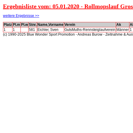
Ergebnisliste vom: 05.01.2020 - Rollmopslauf Gro
weitere Ergebnisse >>
Platz
Pl.m
Pl.w
Stnr.
Name,Vorname
Verein
Ak
A
1
1
581
Eichler, Sven
GutsMuths-Rennsteiglaufverein
Männer
1
(c) 1990-2025 Blue Wonder Sport Promotion - Andreas Burow - Zeitnahme & Au