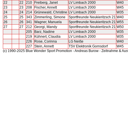
22
22
210
Freiberg, Janet
LV Limbach 2000
W40
23
23
208
Fischer, Annett
LV Limbach 2000
W45
24
24
214
Grünewald, Christine
LV Limbach 2000
W35
25
25
343
Zimmerling, Simone
Sportfreunde Neukieritzsch 21
W40
26
26
341
Wagner, Manuela
Sportfreunde Neukieritzsch 21
W55
27
27
212
Georgi, Mandy
Sportfreunde Neukieritzsch 21
W50
205
Barz, Nadine
LV Limbach 2000
W35
219
Kühnert, Claudia
LV Limbach 2000
W35
226
Rose, Corinna
LG Neiße
W40
227
Stein, Annett
TSV Elektronik Gornsdorf
W45
(c) 1990-2025 Blue Wonder Sport Promotion - Andreas Burow - Zeitnahme & Au