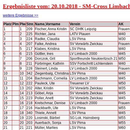
Ergebnisliste vom: 20.10.2018 - SM-Cross Limbac
weitere Ergebnisse >>
Platz
Plm
Plw
Stnr.
Name,Vorname
Verein
AK
1
1
209
Fischer, Anna Kristin
SC DHfK Leipzig
Frauen
2
2
225
Richter, Jana
LATV Plauen
W40
3
3
224
Radke, Claudia
LSV Pirna
W30
4
4
207
Falke, Andrea
SV Vorwärts Zwickau
Frauen
5
5
217
Klabes, Kristina
LSV Pirna
W40
6
6
215
Güttler, Ines
LV Limbach 2000
W45
7
7
206
Dorczok, Grit
Sportfreunde Neukieritzsch 21
W50
8
8
211
Fürbringer, Kathrin
SSV Fortschritt Lichtenstein
W40
9
9
228
Steinert, Linda
LV Limbach 2000
Frauen
10
10
342
Ziegenbalg, Christina
LSV Pirna
W40
11
11
204
Bachmann, Cornelia
LV Limbach 2000
W45
12
12
222
Pauleck, Ute
Treuener LV
W50
13
13
202
Alter, Kristin
SV Vorwärts Zwickau
W35
14
14
213
Göbel, Anja
SV Vorwärts Zwickau
W45
15
15
223
Poller, Anett
SV Vorwärts Zwickau
W45
16
16
218
Kretschmar, Denise
LV Limbach 2000
Frauen
17
17
216
Hackbarth, Ute
LSV Pirna
W55
18
18
340
Thiele, Annett
LSV Pirna
W45
19
19
220
Losinski, Bärbel
SG Lok. Hainsberg
W55
20
20
203
Auerbach, Sonja
LSV Pirna
W55
21
21
221
Müller, Marlies
LSV Pirna
W60