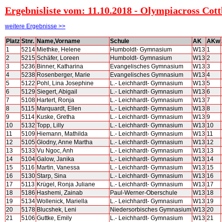
Ergebnisliste vom: 11.10.2018 - Olympiacross Cot
weitere Ergebnisse >>
Platz
Stnr.
Name,Vorname
Schule
AK
AKw
1
5214
Miethke, Helene
Humboldt- Gymnasium
W13
1
2
5215
Schäfer, Loreen
Humboldt- Gymnasium
W13
2
3
5236
Binner, Katharina
Evangelisches Gymnasium
W13
3
4
5238
Rosenberger, Marie
Evangelisches Gymnasium
W13
4
5
5122
Pohl, Lina Josephine
L.- Leichhardt- Gymnasium
W13
5
6
5129
Siegert, Abigail
L.- Leichhardt- Gymnasium
W13
6
7
5108
Hartert, Ronja
L.- Leichhardt- Gymnasium
W13
7
8
5115
Marquardt, Ellen
L.- Leichhardt- Gymnasium
W13
8
9
5114
Kuske, Gretha
L.- Leichhardt- Gymnasium
W13
9
10
5132
Topp, Lilly
L.- Leichhardt- Gymnasium
W13
10
11
5109
Hiemann, Mathilda
L.- Leichhardt- Gymnasium
W13
11
12
5105
Glodny, Anne Martha
L.- Leichhardt- Gymnasium
W13
12
13
5133
Vu Ngoc, Anh
L.- Leichhardt- Gymnasium
W13
13
14
5104
Galow, Janika
L.- Leichhardt- Gymnasium
W13
14
15
5116
Martin, Vanessa
L.- Leichhardt- Gymnasium
W13
15
16
5130
Starp, Sina
L.- Leichhardt- Gymnasium
W13
16
17
5113
Krügel, Ronja Juliane
L.- Leichhardt- Gymnasium
W13
17
18
5186
Hashemi, Zainab
Paul-Werner-Oberschule
W13
18
19
5134
Wollenick, Mariella
L.- Leichhardt- Gymnasium
W13
19
20
5178
Blucshek, Leni
Niedersorbisches Gymnasium
W13
20
21
5106
Guttke, Emily
L.- Leichhardt- Gymnasium
W13
21