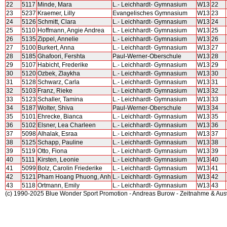
22
5117
Minde, Mara
L.- Leichhardt- Gymnasium
W13
22
23
5237
Kraemer, Lilly
Evangelisches Gymnasium
W13
23
24
5126
Schmitt, Clara
L.- Leichhardt- Gymnasium
W13
24
25
5110
Hoffmann, Angie Andrea
L.- Leichhardt- Gymnasium
W13
25
26
5135
Zippel, Annelie
L.- Leichhardt- Gymnasium
W13
26
27
5100
Burkert, Anna
L.- Leichhardt- Gymnasium
W13
27
28
5185
Ghafoori, Fershta
Paul-Werner-Oberschule
W13
28
29
5107
Habicht, Frederike
L.- Leichhardt- Gymnasium
W13
29
30
5120
Ozbek, Zlaykha
L.- Leichhardt- Gymnasium
W13
30
31
5128
Schwarz, Carla
L.- Leichhardt- Gymnasium
W13
31
32
5103
Franz, Rieke
L.- Leichhardt- Gymnasium
W13
32
33
5123
Schaller, Tamina
L.- Leichhardt- Gymnasium
W13
33
34
5187
Wolter, Shiva
Paul-Werner-Oberschule
W13
34
35
5101
Ehrecke, Bianca
L.- Leichhardt- Gymnasium
W13
35
36
5102
Elsner, Lea Charleen
L.- Leichhardt- Gymnasium
W13
36
37
5098
Alhalak, Esraa
L.- Leichhardt- Gymnasium
W13
37
38
5125
Schapp, Pauline
L.- Leichhardt- Gymnasium
W13
38
39
5119
Otto, Fiona
L.- Leichhardt- Gymnasium
W13
39
40
5111
Kirsten, Leonie
L.- Leichhardt- Gymnasium
W13
40
41
5099
Bolz, Carolin Friederike
L.- Leichhardt- Gymnasium
W13
41
42
5121
Pham Hoang Phuong, Anh
L.- Leichhardt- Gymnasium
W13
42
43
5118
Ortmann, Emily
L.- Leichhardt- Gymnasium
W13
43
(c) 1990-2025 Blue Wonder Sport Promotion - Andreas Burow - Zeitnahme & Au