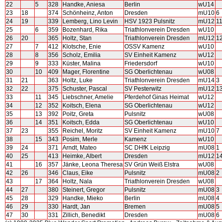
22
5
328
Handke, Aniesa
Berlin
wU14
23
18
374
Schönheinz, Anton
Dresden
mU10
6
24
19
339
Lemberg, Lino Levin
HSV 1923 Pulsnitz
mU12
1
25
6
359
Bozenhard, Rika
Triathlonverein Dresden
wU10
26
20
365
Holtz, Stan
Triathlonverein Dresden
mU12
1
27
7
412
Klotsche, Enie
OSSV Kamenz
wU10
28
8
356
Scholz, Emilia
SV Einheit Kamenz
wU12
29
9
333
Küster, Malina
Friedersdorf
wU10
30
10
409
Mager, Florentine
SG Oberlichtenau
wU08
31
21
363
Holtz, Luke
Triathlonverein Dresden
mU14
3
32
22
375
Schuster, Pascal
SV Pesterwitz
mU12
1
33
11
345
Liebschner, Amelie
Pferdehof Ginas Heimat
wU12
34
12
352
Koitsch, Elena
SG Oberlichtenau
wU12
35
13
392
Poitz, Greta
Pulsnitz
wU08
36
14
351
Koitsch, Edda
SG Oberlichtenau
wU10
37
23
355
Reichel, Moritz
SV Einheit Kamenz
mU10
7
38
15
343
Posim, Merle
Kamenz
wU10
39
24
371
Arndt, Mateo
SC DHfK Leipzig
mU08
1
40
25
413
Heimke, Albert
Dresden
mU12
1
41
16
357
Jänke, Leona Theresa
SV Grün Weiß Elstra
wU08
42
26
346
Claus, Eike
Pulsnitz
mU08
2
43
17
364
Holtz, Nala
Triathlonverein Dresden
wU08
44
27
380
Steinert, Gregor
Pulsnitz
mU08
3
45
28
329
Handke, Mieko
Berlin
mU08
4
46
29
330
Hardt, Jan
Bremen
mU08
5
47
30
331
Zillich, Benedikt
Dresden
mU08
6