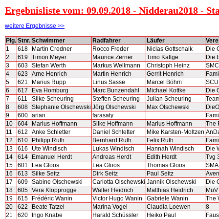
Ergebnisliste vom: 09.09.2018 - Nidderau2018 - St
weitere Ergebnisse >>
Plg.
Stnr.
Schwimmer
Radfahrer
Läufer
Vere
1
618
Martin Credner
Rocco Freder
Niclas Gottschalk
Die 
2
619
Timon Meyer
Maurice Zerner
Timo Kattge
Die 
3
603
Stefan Werth
Markus Wellmann
Christoph Heinz
SMC
4
623
Arne Henrich
Martin Henrich
Gerrit Henrich
Fami
5
621
Marius Rupp
Linus Sasse
Marcel Böhm
SCU
6
617
Eva Homburg
Marc Bunzendahl
Michael Kottke
Die 
7
611
Silke Scheuring
Steffen Scheuring
Julian Scheuring
Team
8
608
Stephanie Olschewski
Jörg Olschewski
Max Olschewski
DieO
9
600
arian
farasaty
Fami
10
604
Marius Hoffmann
Silke Hoffmann
Marius Hoffmann
The 
11
612
Anke Schletter
Daniel Schletter
Mike Karsten-Moltzen
AnD
12
610
Philipp Ruth
Bernhard Ruth
Felix Ruth
Fami
13
616
Ute Windisch
Lukas Windisch
Hannah Windisch
Die 
14
614
Emanuel Herdt
Andreas Herdt
Edith Herdt
Tvg 
15
601
Lea Gloos
Lea Gloos
Thomas Gloos
SMA
16
613
Silke Seitz
Dirk Seitz
Paul Seitz
Aven
17
609
Sabine Olschewski
Carlotta Olschewski
Jannik Olschewski
Die 
18
605
Vera Klopprogge
Walter Heidrich
Matthias Heidrich
MuV 
19
615
Frédéric Wanin
Victor Hugo Wanin
Gabriele Wanin
The 
20
622
Beate Tatzel
Marina Vogel
Claudia Loewen
8
21
620
Ingo Knabe
Harald Schüssler
Heiko Paul
Faus