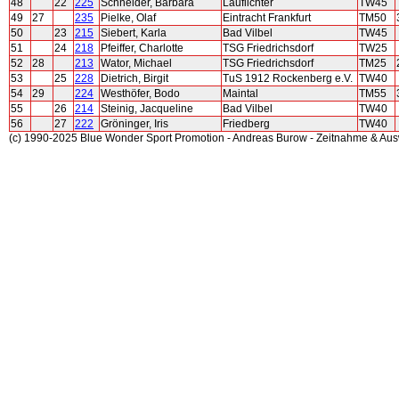
48
22
225
Schneider, Barbara
Lauflichter
TW45
49
27
235
Pielke, Olaf
Eintracht Frankfurt
TM50
50
23
215
Siebert, Karla
Bad Vilbel
TW45
51
24
218
Pfeiffer, Charlotte
TSG Friedrichsdorf
TW25
52
28
213
Wator, Michael
TSG Friedrichsdorf
TM25
53
25
228
Dietrich, Birgit
TuS 1912 Rockenberg e.V.
TW40
54
29
224
Westhöfer, Bodo
Maintal
TM55
55
26
214
Steinig, Jacqueline
Bad Vilbel
TW40
56
27
222
Gröninger, Iris
Friedberg
TW40
(c) 1990-2025 Blue Wonder Sport Promotion - Andreas Burow - Zeitnahme & Au