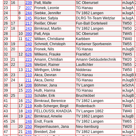
22
16
239
Patt, Malte
SC Oberursel
mJugA
23
7
207
Fronek, Leonie
TG Hanau
wJugA
24
8
244
Siebke, Jennifer
TV 1862 Langen
wJugA
25
9
245
Rücker, Safyia
DLRG Tri-Team Wetzlar
wJugA
26
17
217
Reißer, Oliver
Fun-Ball Dortelweil
TM50
27
18
243
Birnkraut, Martin
TV 1862 Langen
TM50
28
10
390
Patt, Anja
SC Oberursel
TW45
29
11
627
Wilken, Christiane
Karbben
TW40
30
19
240
Schmidt, Christoph
Karbener Sportverein
TM55
31
20
206
Fronek, Nils
TG Hanau
mJugB
32
12
626
Wilkens, Frauke
Frankfurt
TW45
33
21
223
Amann, Christian
Amann Gebäudetechnik
TM20
34
22
226
Weitzel, Rainer
Lauflichter
TM55
35
13
212
Wirthgen, Ulrike
Nidderau
TW50
36
23
210
Akca, Devran
TG Hanau
mJugB
37
24
211
Akca, Deniz
TG Hanau
mJugB
38
14
208
Böhmer, Jana
TV Langen
wSchA
39
15
205
Huth, Hanna
TG Hanau
wJugA
40
25
233
Schäfer, Erik
Bruchköbel
mJugB
41
16
252
Birnkraut, Berenice
TV 1862 Langen
wJugA
42
17
219
Kolb-Scherger, Birgit
Rodenbach
TW45
43
18
249
FELLOUSSI, KHADIJA
TV Langen 1862
TW40
44
19
247
Birnkraut, Amelie
TV 1862 Langen
wJugB
45
26
248
Endt, Frank
TV 1862 Langen
TM65
46
20
250
Riepenhausen, Jana
Neu-Isenburg
TW20
47
21
246
Breidert, Zoé
TV 1862 Langen
wJugA