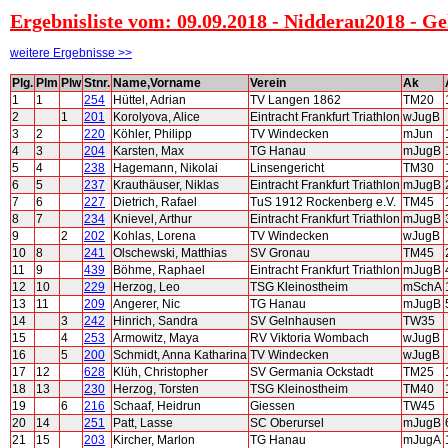
Ergebnisliste vom: 09.09.2018 - Nidderau2018 - G
weitere Ergebnisse >>
Plg.
Plm
Plw
Stnr.
Name,Vorname
Verein
Ak
1
1
254
Hüttel, Adrian
TV Langen 1862
TM20
2
1
201
Korolyova, Alice
Eintracht Frankfurt Triathlon
wJugB
3
2
220
Köhler, Philipp
TV Windecken
mJun
4
3
204
Karsten, Max
TG Hanau
mJugB
5
4
238
Hagemann, Nikolai
Linsengericht
TM30
6
5
237
Krauthäuser, Niklas
Eintracht Frankfurt Triathlon
mJugB
7
6
227
Dietrich, Rafael
TuS 1912 Rockenberg e.V.
TM45
8
7
234
Knievel, Arthur
Eintracht Frankfurt Triathlon
mJugB
9
2
202
Kohlas, Lorena
TV Windecken
wJugB
10
8
241
Olschewski, Matthias
SV Gronau
TM45
11
9
439
Böhme, Raphael
Eintracht Frankfurt Triathlon
mJugB
12
10
229
Herzog, Leo
TSG Kleinostheim
mSchA
13
11
209
Angerer, Nic
TG Hanau
mJugB
14
3
242
Hinrich, Sandra
SV Gelnhausen
TW35
15
4
253
Armowitz, Maya
RV Viktoria Wombach
wJugB
16
5
200
Schmidt, Anna Katharina
TV Windecken
wJugB
17
12
628
Klüh, Christopher
SV Germania Ockstadt
TM25
18
13
230
Herzog, Torsten
TSG Kleinostheim
TM40
19
6
216
Schaaf, Heidrun
Giessen
TW45
20
14
251
Patt, Lasse
SC Oberursel
mJugB
21
15
203
Kircher, Marlon
TG Hanau
mJugA