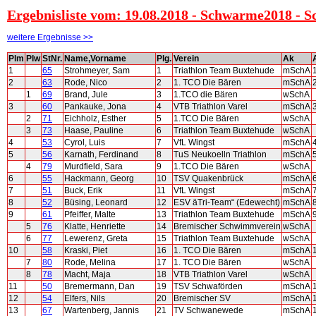
Ergebnisliste vom: 19.08.2018 - Schwarme2018 - 
weitere Ergebnisse >>
Plm
Plw
StNr.
Name,Vorname
Plg.
Verein
Ak
1
65
Strohmeyer, Sam
1
Triathlon Team Buxtehude
mSchA
2
63
Rode, Nico
2
1. TCO Die Bären
mSchA
1
69
Brand, Jule
3
1.TCO die Bären
wSchA
3
60
Pankauke, Jona
4
VTB Triathlon Varel
mSchA
2
71
Eichholz, Esther
5
1.TCO Die Bären
wSchA
3
73
Haase, Pauline
6
Triathlon Team Buxtehude
wSchA
4
53
Cyrol, Luis
7
VfL Wingst
mSchA
5
56
Karnath, Ferdinand
8
TuS Neukoelln Triathlon
mSchA
4
79
Murdfield, Sara
9
1.TCO Die Bären
wSchA
6
55
Hackmann, Georg
10
TSV Quakenbrück
mSchA
7
51
Buck, Erik
11
VfL Wingst
mSchA
8
52
Büsing, Leonard
12
ESV äTri-Team“ (Edewecht)
mSchA
9
61
Pfeiffer, Malte
13
Triathlon Team Buxtehude
mSchA
5
76
Klatte, Henriette
14
Bremischer Schwimmverein
wSchA
6
77
Lewerenz, Greta
15
Triathlon Team Buxtehude
wSchA
10
58
Kraski, Piet
16
1. TCO Die Bären
mSchA
7
80
Rode, Melina
17
1. TCO Die Bären
wSchA
8
78
Macht, Maja
18
VTB Triathlon Varel
wSchA
11
50
Bremermann, Dan
19
TSV Schwaförden
mSchA
12
54
Elfers, Nils
20
Bremischer SV
mSchA
13
67
Wartenberg, Jannis
21
TV Schwanewede
mSchA