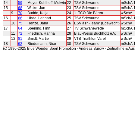
14
59
Meyer-Kohlhoff, Melwin
22
TSV Schwarme
mSchA
15
68
Wicke, Jan
23
TSV Schwarme
mSchA
9
70
Budde, Kaija
24
1. TCO Die Bären
wSchA
16
66
Uhde, Lennart
25
TSV Schwarme
mSchA
10
75
Henze, Jana
26
ESV äTri-Team“ (Edewecht)
wSchA
17
64
Sperling, Finn
27
TV Schwanewede
mSchA
11
72
Friedrich, Hanna
28
Blau-Weiss Buchholz e.V.
wSchA
12
81
Smidt, Martje
29
VTB Triathlon Varel
wSchA
18
62
Riedemann, Nico
30
TSV Schwarme
mSchA
(c) 1990-2025 Blue Wonder Sport Promotion - Andreas Burow - Zeitnahme & Au