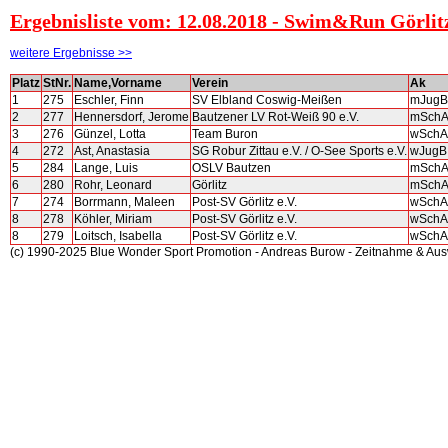
Ergebnisliste vom: 12.08.2018 - Swim&Run Görli
weitere Ergebnisse >>
Platz
StNr.
Name,Vorname
Verein
Ak
1
275
Eschler, Finn
SV Elbland Coswig-Meißen
mJugB
2
277
Hennersdorf, Jerome
Bautzener LV Rot-Weiß 90 e.V.
mSch
3
276
Günzel, Lotta
Team Buron
wSchA
4
272
Ast, Anastasia
SG Robur Zittau e.V. / O-See Sports e.V.
wJugB
5
284
Lange, Luis
OSLV Bautzen
mSch
6
280
Rohr, Leonard
Görlitz
mSch
7
274
Borrmann, Maleen
Post-SV Görlitz e.V.
wSchA
8
278
Köhler, Miriam
Post-SV Görlitz e.V.
wSchA
8
279
Loitsch, Isabella
Post-SV Görlitz e.V.
wSchA
(c) 1990-2025 Blue Wonder Sport Promotion - Andreas Burow - Zeitnahme & Au