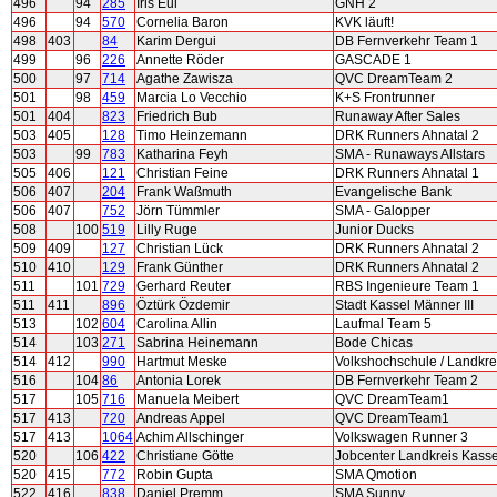
496
94
285
Iris Eul
GNH 2
496
94
570
Cornelia Baron
KVK läuft!
498
403
84
Karim Dergui
DB Fernverkehr Team 1
499
96
226
Annette Röder
GASCADE 1
500
97
714
Agathe Zawisza
QVC DreamTeam 2
501
98
459
Marcia Lo Vecchio
K+S Frontrunner
501
404
823
Friedrich Bub
Runaway After Sales
503
405
128
Timo Heinzemann
DRK Runners Ahnatal 2
503
99
783
Katharina Feyh
SMA - Runaways Allstars
505
406
121
Christian Feine
DRK Runners Ahnatal 1
506
407
204
Frank Waßmuth
Evangelische Bank
506
407
752
Jörn Tümmler
SMA - Galopper
508
100
519
Lilly Ruge
Junior Ducks
509
409
127
Christian Lück
DRK Runners Ahnatal 2
510
410
129
Frank Günther
DRK Runners Ahnatal 2
511
101
729
Gerhard Reuter
RBS Ingenieure Team 1
511
411
896
Öztürk Özdemir
Stadt Kassel Männer III
513
102
604
Carolina Allin
Laufmal Team 5
514
103
271
Sabrina Heinemann
Bode Chicas
514
412
990
Hartmut Meske
Volkshochschule / Landkre
516
104
86
Antonia Lorek
DB Fernverkehr Team 2
517
105
716
Manuela Meibert
QVC DreamTeam1
517
413
720
Andreas Appel
QVC DreamTeam1
517
413
1064
Achim Allschinger
Volkswagen Runner 3
520
106
422
Christiane Götte
Jobcenter Landkreis Kassel
520
415
772
Robin Gupta
SMA Qmotion
522
416
838
Daniel Premm
SMA Sunny