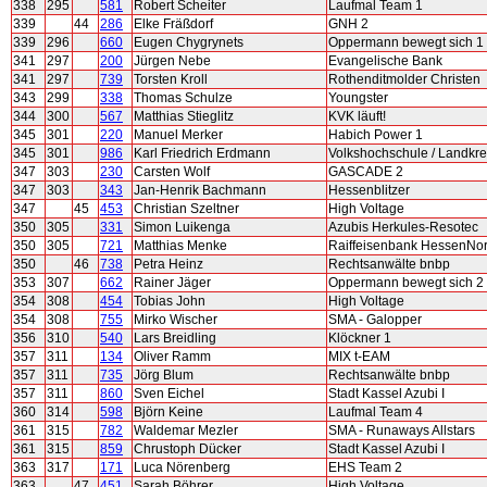
338
295
581
Robert Scheiter
Laufmal Team 1
339
44
286
Elke Fräßdorf
GNH 2
339
296
660
Eugen Chygrynets
Oppermann bewegt sich 1
341
297
200
Jürgen Nebe
Evangelische Bank
341
297
739
Torsten Kroll
Rothenditmolder Christen
343
299
338
Thomas Schulze
Youngster
344
300
567
Matthias Stieglitz
KVK läuft!
345
301
220
Manuel Merker
Habich Power 1
345
301
986
Karl Friedrich Erdmann
Volkshochschule / Landkre
347
303
230
Carsten Wolf
GASCADE 2
347
303
343
Jan-Henrik Bachmann
Hessenblitzer
347
45
453
Christian Szeltner
High Voltage
350
305
331
Simon Luikenga
Azubis Herkules-Resotec
350
305
721
Matthias Menke
Raiffeisenbank HessenNo
350
46
738
Petra Heinz
Rechtsanwälte bnbp
353
307
662
Rainer Jäger
Oppermann bewegt sich 2
354
308
454
Tobias John
High Voltage
354
308
755
Mirko Wischer
SMA - Galopper
356
310
540
Lars Breidling
Klöckner 1
357
311
134
Oliver Ramm
MIX t-EAM
357
311
735
Jörg Blum
Rechtsanwälte bnbp
357
311
860
Sven Eichel
Stadt Kassel Azubi I
360
314
598
Björn Keine
Laufmal Team 4
361
315
782
Waldemar Mezler
SMA - Runaways Allstars
361
315
859
Chrustoph Dücker
Stadt Kassel Azubi I
363
317
171
Luca Nörenberg
EHS Team 2
363
47
451
Sarah Böhrer
High Voltage