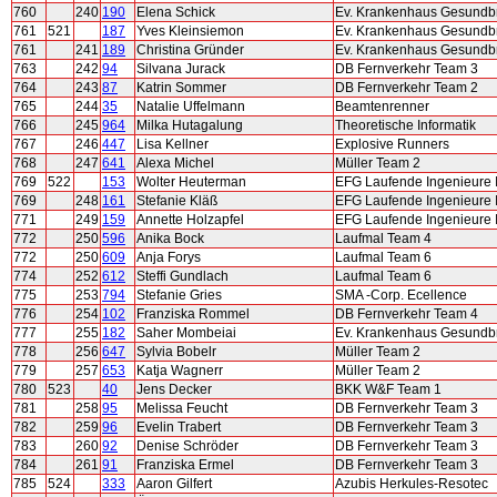
760
240
190
Elena Schick
Ev. Krankenhaus Gesundb
761
521
187
Yves Kleinsiemon
Ev. Krankenhaus Gesundb
761
241
189
Christina Gründer
Ev. Krankenhaus Gesundb
763
242
94
Silvana Jurack
DB Fernverkehr Team 3
764
243
87
Katrin Sommer
DB Fernverkehr Team 2
765
244
35
Natalie Uffelmann
Beamtenrenner
766
245
964
Milka Hutagalung
Theoretische Informatik
767
246
447
Lisa Kellner
Explosive Runners
768
247
641
Alexa Michel
Müller Team 2
769
522
153
Wolter Heuterman
EFG Laufende Ingenieure I
769
248
161
Stefanie Kläß
EFG Laufende Ingenieure I
771
249
159
Annette Holzapfel
EFG Laufende Ingenieure I
772
250
596
Anika Bock
Laufmal Team 4
772
250
609
Anja Forys
Laufmal Team 6
774
252
612
Steffi Gundlach
Laufmal Team 6
775
253
794
Stefanie Gries
SMA -Corp. Ecellence
776
254
102
Franziska Rommel
DB Fernverkehr Team 4
777
255
182
Saher Mombeiai
Ev. Krankenhaus Gesundb
778
256
647
Sylvia Bobelr
Müller Team 2
779
257
653
Katja Wagnerr
Müller Team 2
780
523
40
Jens Decker
BKK W&F Team 1
781
258
95
Melissa Feucht
DB Fernverkehr Team 3
782
259
96
Evelin Trabert
DB Fernverkehr Team 3
783
260
92
Denise Schröder
DB Fernverkehr Team 3
784
261
91
Franziska Ermel
DB Fernverkehr Team 3
785
524
333
Aaron Gilfert
Azubis Herkules-Resotec