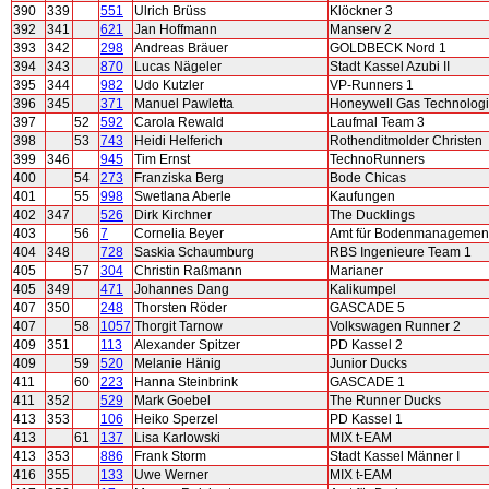
390
339
551
Ulrich Brüss
Klöckner 3
392
341
621
Jan Hoffmann
Manserv 2
393
342
298
Andreas Bräuer
GOLDBECK Nord 1
394
343
870
Lucas Nägeler
Stadt Kassel Azubi II
395
344
982
Udo Kutzler
VP-Runners 1
396
345
371
Manuel Pawletta
Honeywell Gas Technolog
397
52
592
Carola Rewald
Laufmal Team 3
398
53
743
Heidi Helferich
Rothenditmolder Christen
399
346
945
Tim Ernst
TechnoRunners
400
54
273
Franziska Berg
Bode Chicas
401
55
998
Swetlana Aberle
Kaufungen
402
347
526
Dirk Kirchner
The Ducklings
403
56
7
Cornelia Beyer
Amt für Bodenmanagement
404
348
728
Saskia Schaumburg
RBS Ingenieure Team 1
405
57
304
Christin Raßmann
Marianer
405
349
471
Johannes Dang
Kalikumpel
407
350
248
Thorsten Röder
GASCADE 5
407
58
1057
Thorgit Tarnow
Volkswagen Runner 2
409
351
113
Alexander Spitzer
PD Kassel 2
409
59
520
Melanie Hänig
Junior Ducks
411
60
223
Hanna Steinbrink
GASCADE 1
411
352
529
Mark Goebel
The Runner Ducks
413
353
106
Heiko Sperzel
PD Kassel 1
413
61
137
Lisa Karlowski
MIX t-EAM
413
353
886
Frank Storm
Stadt Kassel Männer I
416
355
133
Uwe Werner
MIX t-EAM