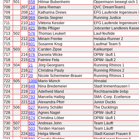
707
501
658
Hilmar Bubenheim
Oppermann bewegt sich 1
708
207
718
Jana Rieman
QVC DreamTeam1
709
208
157
Katharina Drews
EFG Laufende Ingenieure I
709
208
969
Gerda Siegner
Running Justice
711
210
160
Viktoria Kessler
EFG Laufende Ingenieure I
712
211
421
Britta Pflüger
Jobcenter Landkreis Kassel
713
502
576
Thomas Leukert
Lauf-feuNde
714
212
326
Miriam Frenke
Helaba-Runner 2
715
213
601
Susanne Krug
Laufmal Team 5
716
503
470
Carsten Zipse
Kalikumpel
717
214
676
Daniela Wicke
OPIW- läuft 1
718
215
679
Fatmire Feta
OPIW- läuft 2
719
504
21
Jörg Georgians
Running Rhinos 1
720
216
27
Christina Pauly
Running Rhinos 2
721
217
20
Nicole Schermeier-Brauer
Running Rhinos 1
722
505
1000
Mario Münch
Ahnatal
723
218
849
Nina Bredemeier
Stadt Immenhausen I
724
219
733
Adelheid Mand
Rechtsanwälte bnbp
725
220
793
Marcella Halbig
SMA -Corp. Ecellence
726
221
518
Alexandra Pforr
Junior Ducks
727
506
527
Kenny Schäfer
The Ducklings
728
222
681
Agnes Nagel
OPIW- läuft 2
729
223
674
Christina Löber
OPIW- läuft 1
730
507
502
Andreas John
Team Läuft!
730
507
503
Torsten Hansen
Team Läuft!
732
224
881
Helga Wendt
Stadt Kassel Frauen II