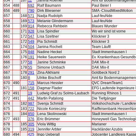
654
167
11
Janina Roemer
Amt für Bodenmanagement
654
488
692
Ralf Baumann
Paul Beier I
656
489
790
Dirk Bliesener
SMA -CloudMixedMotion
657
168
571
Nadja Rudolph
Lauf-feuNde
658
169
573
Melanie Glindermann
Lauf-feuNde
658
169
914
Rebecca Rehbein
Blaues Wunder
660
171
928
Lisa Spindler
Wo wir sind ist vorne
661
172
547
Lisa Szeltner
Klöckner 3
661
172
549
Pia Schmidt
Klöckner 3
663
174
504
Janina Rochell
Team Läuft!
664
175
848
Nadine Heckel
Stadt Immenhausen I
665
176
191
Heike Sauerwein
Ev. Krankenhaus Gesundb
666
177
58
Janine Schminke
DAK Mix-it
667
178
55
Simone Umbach
DAK Mix-it
667
178
291
Zina Alkhiami
Goldbeck Nord 2
669
180
8
Ulrike Bischoff
Amt für Bodenmanagement
670
490
715
Marcus Hessler
QVC DreamTeam1
671
181
158
Dagmar Flader
EFG Laufende Ingenieure I
672
491
19
Ludwig Graf zu Solms-Laubach
Running Rhinos 1
672
491
442
Martin Patalong
Die Tiefgänger
674
182
987
Svenja Schmidt
Volkshochschule / Landkre
675
183
722
Nicole Konieczny
Raiffeisenbank HessenNo
676
184
850
Lena Skolinowski
Stadt Immenhausen I
677
493
376
Eric Brümmer
Honeywell Gas Technolog
678
185
305
Viola Wittig
Marianer
678
185
319
Jennifer Arbter
Hackländer Azubis
680
494
425
Ingo Ueberall
Jobcenter Landkreis Kassel