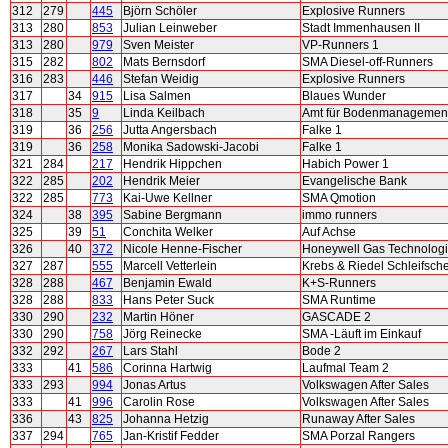
312
279
445
Björn Schöler
Explosive Runners
313
280
853
Julian Leinweber
Stadt Immenhausen II
313
280
979
Sven Meister
VP-Runners 1
315
282
802
Mats Bernsdorf
SMA Diesel-off-Runners
316
283
446
Stefan Weidig
Explosive Runners
317
34
915
Lisa Salmen
Blaues Wunder
318
35
9
Linda Keilbach
Amt für Bodenmanagement
319
36
256
Jutta Angersbach
Falke 1
319
36
258
Monika Sadowski-Jacobi
Falke 1
321
284
217
Hendrik Hippchen
Habich Power 1
322
285
202
Hendrik Meier
Evangelische Bank
322
285
773
Kai-Uwe Kellner
SMA Qmotion
324
38
395
Sabine Bergmann
immo runners
325
39
51
Conchita Welker
Auf Achse
326
40
372
Nicole Henne-Fischer
Honeywell Gas Technolog
327
287
555
Marcell Vetterlein
Krebs & Riedel Schleifsch
328
288
467
Benjamin Ewald
K+S-Runners
328
288
833
Hans Peter Suck
SMA Runtime
330
290
232
Martin Höner
GASCADE 2
330
290
758
Jörg Reinecke
SMA -Läuft im Einkauf
332
292
267
Lars Stahl
Bode 2
333
41
586
Corinna Hartwig
Laufmal Team 2
333
293
994
Jonas Artus
Volkswagen After Sales
333
41
996
Carolin Rose
Volkswagen After Sales
336
43
825
Johanna Hetzig
Runaway After Sales
337
294
765
Jan-Kristif Fedder
SMA Porzal Rangers