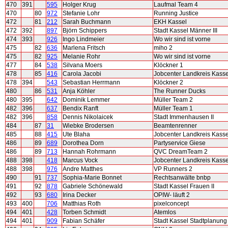
470
391
595
Holger Krug
Laufmal Team 4
470
80
972
Stefanie Lohr
Running Justice
472
81
212
Sarah Buchmann
EKH Kassel
472
392
897
Björn Schippers
Stadt Kassel Männer III
474
393
926
Ingo Lindmeier
Wo wir sind ist vorne
475
82
636
Marlena Fritsch
miho 2
475
82
925
Melanie Rohr
Wo wir sind ist vorne
477
84
538
Silvana Moers
Klöckner 1
478
85
416
Carola Jacobi
Jobcenter Landkreis Kassel
478
394
543
Sebastian Herrmann
Klöckner 2
480
86
531
Anja Köhler
The Runner Ducks
480
395
642
Dominik Lemmer
Müller Team 2
482
396
637
Bendix Ranft
Müller Team 1
482
396
858
Dennis Nikolaicek
Stadt Immenhausen II
484
87
31
Wiebke Brodersen
Beamtenrenner
485
88
415
Ute Blaha
Jobcenter Landkreis Kassel
486
89
689
Dorothea Dorn
Partyservice Giese
486
89
713
Hannah Rohrmann
QVC DreamTeam 2
488
398
418
Marcus Vock
Jobcenter Landkreis Kassel
488
398
976
Andre Matthes
VP Runners 2
490
91
737
Sophia-Marie Bonnet
Rechtsanwälte bnbp
491
92
878
Gabriele Schönewald
Stadt Kassel Frauen II
492
93
680
Irina Decker
OPIW- läuft 2
493
400
706
Matthias Roth
pixelconcept
494
401
428
Torben Schmidt
Atemlos
494
401
909
Fabian Schäfer
Stadt Kassel Stadtplanung