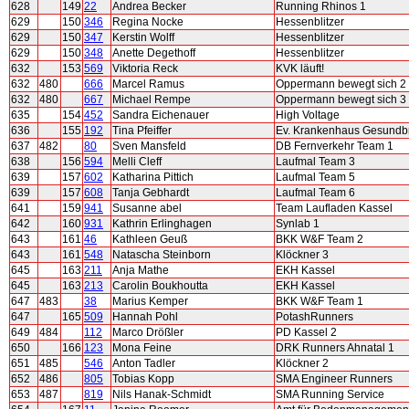
628
149
22
Andrea Becker
Running Rhinos 1
629
150
346
Regina Nocke
Hessenblitzer
629
150
347
Kerstin Wolff
Hessenblitzer
629
150
348
Anette Degethoff
Hessenblitzer
632
153
569
Viktoria Reck
KVK läuft!
632
480
666
Marcel Ramus
Oppermann bewegt sich 2
632
480
667
Michael Rempe
Oppermann bewegt sich 3
635
154
452
Sandra Eichenauer
High Voltage
636
155
192
Tina Pfeiffer
Ev. Krankenhaus Gesundb
637
482
80
Sven Mansfeld
DB Fernverkehr Team 1
638
156
594
Melli Cleff
Laufmal Team 3
639
157
602
Katharina Pittich
Laufmal Team 5
639
157
608
Tanja Gebhardt
Laufmal Team 6
641
159
941
Susanne abel
Team Laufladen Kassel
642
160
931
Kathrin Erlinghagen
Synlab 1
643
161
46
Kathleen Geuß
BKK W&F Team 2
643
161
548
Natascha Steinborn
Klöckner 3
645
163
211
Anja Mathe
EKH Kassel
645
163
213
Carolin Boukhoutta
EKH Kassel
647
483
38
Marius Kemper
BKK W&F Team 1
647
165
509
Hannah Pohl
PotashRunners
649
484
112
Marco Drößler
PD Kassel 2
650
166
123
Mona Feine
DRK Runners Ahnatal 1
651
485
546
Anton Tadler
Klöckner 2
652
486
805
Tobias Kopp
SMA Engineer Runners
653
487
819
Nils Hanak-Schmidt
SMA Running Service