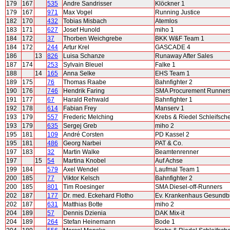
179
167
535
Andre Sandrisser
Klöckner 1
179
167
971
Max Vogel
Running Justice
182
170
432
Tobias Misbach
Atemlos
183
171
627
Josef Hunold
miho 1
184
172
37
Thorben Weichgrebe
BKK W&F Team 1
184
172
244
Artur Krel
GASCADE 4
186
13
826
Luisa Schanze
Runaway After Sales
187
174
253
Sylvain Bleuel
Falke 1
188
14
165
Anna Selke
EHS Team 1
189
175
76
Thomas Raabe
Bahnfighter 2
190
176
746
Hendrik Faring
SMA Procurement Runner
191
177
67
Harald Rehwald
Bahnfighter 1
192
178
614
Fabian Frey
Manserv 1
193
179
557
Frederic Melching
Krebs & Riedel Schleifsch
193
179
635
Sergej Greb
miho 2
195
181
109
André Corsten
PD Kassel 2
195
181
486
Georg Narbei
PAT & Co.
197
183
32
Martin Walke
Beamtenrenner
197
15
54
Martina Knobel
Auf Achse
199
184
579
Axel Wendel
Laufmal Team 1
200
185
77
Viktor Kelsch
Bahnfighter 2
200
185
801
Tim Roesinger
SMA Diesel-off-Runners
202
187
177
Dr. med. Eckehard Flotho
Ev. Krankenhaus Gesundb
202
187
631
Matthias Botte
miho 2
204
189
57
Dennis Dzienia
DAK Mix-it
204
189
264
Stefan Heinemann
Bode 1