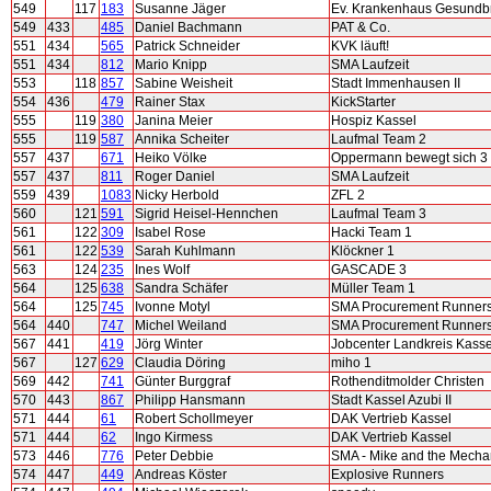
549
117
183
Susanne Jäger
Ev. Krankenhaus Gesundb
549
433
485
Daniel Bachmann
PAT & Co.
551
434
565
Patrick Schneider
KVK läuft!
551
434
812
Mario Knipp
SMA Laufzeit
553
118
857
Sabine Weisheit
Stadt Immenhausen II
554
436
479
Rainer Stax
KickStarter
555
119
380
Janina Meier
Hospiz Kassel
555
119
587
Annika Scheiter
Laufmal Team 2
557
437
671
Heiko Völke
Oppermann bewegt sich 3
557
437
811
Roger Daniel
SMA Laufzeit
559
439
1083
Nicky Herbold
ZFL 2
560
121
591
Sigrid Heisel-Hennchen
Laufmal Team 3
561
122
309
Isabel Rose
Hacki Team 1
561
122
539
Sarah Kuhlmann
Klöckner 1
563
124
235
Ines Wolf
GASCADE 3
564
125
638
Sandra Schäfer
Müller Team 1
564
125
745
Ivonne Motyl
SMA Procurement Runner
564
440
747
Michel Weiland
SMA Procurement Runner
567
441
419
Jörg Winter
Jobcenter Landkreis Kassel
567
127
629
Claudia Döring
miho 1
569
442
741
Günter Burggraf
Rothenditmolder Christen
570
443
867
Philipp Hansmann
Stadt Kassel Azubi II
571
444
61
Robert Schollmeyer
DAK Vertrieb Kassel
571
444
62
Ingo Kirmess
DAK Vertrieb Kassel
573
446
776
Peter Debbie
SMA - Mike and the Mecha
574
447
449
Andreas Köster
Explosive Runners