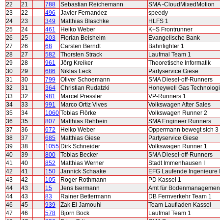
22
21
788
Sebastian Reichemann
SMA -CloudMixedMotion
23
22
496
Javier Fernandez
speedy
24
23
349
Matthias Blaschke
HLFS 1
25
24
461
Heiko Weber
K+S Frontrunner
26
25
203
Florian Beisheim
Evangelische Bank
27
26
68
Carsten Berndt
Bahnfighter 1
28
27
582
Thorsten Strack
Laufmal Team 1
29
28
961
Jörg Kreiker
Theoretische Informatik
30
29
686
Niklas Leck
Partyservice Giese
31
30
799
Oliver Schoemann
SMA Diesel-off-Runners
32
31
364
Christian Rudatzki
Honeywell Gas Technolog
33
32
981
Marcel Pressler
VP-Runners 1
34
33
991
Marco Ortiz Vives
Volkswagen After Sales
35
34
1060
Tobias Flörke
Volkswagen Runner 2
36
35
807
Matthias Rehbein
SMA Engineer Runners
37
36
672
Heiko Weber
Oppermann bewegt sich 3
38
37
685
Matthias Giese
Partyservice Giese
39
38
1055
Dirk Schneider
Volkswagen Runner 1
40
39
800
Tobias Becker
SMA Diesel-off-Runners
41
40
852
Matthias Werner
Stadt Immenhausen I
42
41
150
Jannick Schaake
EFG Laufende Ingenieure 
43
42
105
Roger Rothmann
PD Kassel 1
44
43
15
Jens Isermann
Amt für Bodenmanagement
44
43
83
Rainer Bettermann
DB Fernverkehr Team 1
46
45
939
Zak El Jamouhi
Team Laufladen Kassel
47
46
578
Björn Bock
Laufmal Team 1