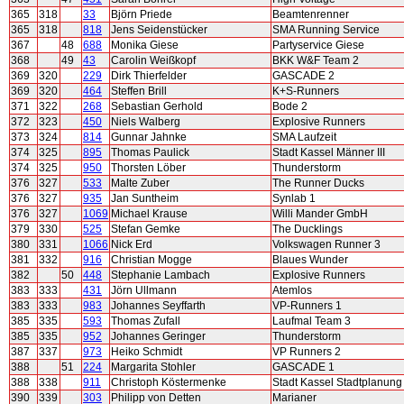
365
318
33
Björn Priede
Beamtenrenner
365
318
818
Jens Seidenstücker
SMA Running Service
367
48
688
Monika Giese
Partyservice Giese
368
49
43
Carolin Weißkopf
BKK W&F Team 2
369
320
229
Dirk Thierfelder
GASCADE 2
369
320
464
Steffen Brill
K+S-Runners
371
322
268
Sebastian Gerhold
Bode 2
372
323
450
Niels Walberg
Explosive Runners
373
324
814
Gunnar Jahnke
SMA Laufzeit
374
325
895
Thomas Paulick
Stadt Kassel Männer III
374
325
950
Thorsten Löber
Thunderstorm
376
327
533
Malte Zuber
The Runner Ducks
376
327
935
Jan Suntheim
Synlab 1
376
327
1069
Michael Krause
Willi Mander GmbH
379
330
525
Stefan Gemke
The Ducklings
380
331
1066
Nick Erd
Volkswagen Runner 3
381
332
916
Christian Mogge
Blaues Wunder
382
50
448
Stephanie Lambach
Explosive Runners
383
333
431
Jörn Ullmann
Atemlos
383
333
983
Johannes Seyffarth
VP-Runners 1
385
335
593
Thomas Zufall
Laufmal Team 3
385
335
952
Johannes Geringer
Thunderstorm
387
337
973
Heiko Schmidt
VP Runners 2
388
51
224
Margarita Stohler
GASCADE 1
388
338
911
Christoph Köstermenke
Stadt Kassel Stadtplanung
390
339
303
Philipp von Detten
Marianer