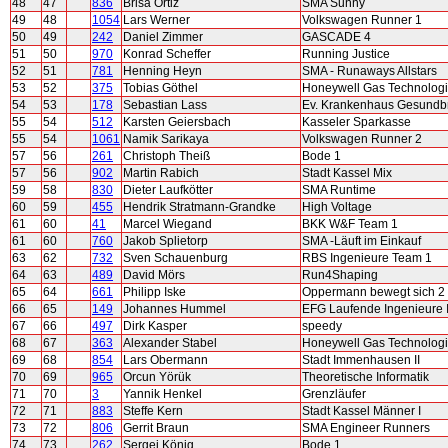
48
47
836
Brisa Ortiz
SMA Sunny
49
48
1054
Lars Werner
Volkswagen Runner 1
50
49
242
Daniel Zimmer
GASCADE 4
51
50
970
Konrad Scheffer
Running Justice
52
51
781
Henning Heyn
SMA - Runaways Allstars
53
52
375
Tobias Göthel
Honeywell Gas Technolog
54
53
178
Sebastian Lass
Ev. Krankenhaus Gesundb
55
54
512
Karsten Geiersbach
Kasseler Sparkasse
55
54
1061
Namik Sarikaya
Volkswagen Runner 2
57
56
261
Christoph Theiß
Bode 1
57
56
902
Martin Rabich
Stadt Kassel Mix
59
58
830
Dieter Laufkötter
SMA Runtime
60
59
455
Hendrik Stratmann-Grandke
High Voltage
61
60
41
Marcel Wiegand
BKK W&F Team 1
61
60
760
Jakob Splietorp
SMA -Läuft im Einkauf
63
62
732
Sven Schauenburg
RBS Ingenieure Team 1
64
63
489
David Mörs
Run4Shaping
65
64
661
Philipp Iske
Oppermann bewegt sich 2
66
65
149
Johannes Hummel
EFG Laufende Ingenieure 
67
66
497
Dirk Kasper
speedy
68
67
363
Alexander Stabel
Honeywell Gas Technolog
69
68
854
Lars Obermann
Stadt Immenhausen II
70
69
965
Orcun Yörük
Theoretische Informatik
71
70
3
Yannik Henkel
Grenzläufer
72
71
883
Steffe Kern
Stadt Kassel Männer I
73
72
806
Gerrit Braun
SMA Engineer Runners
74
73
262
Sergej König
Bode 1