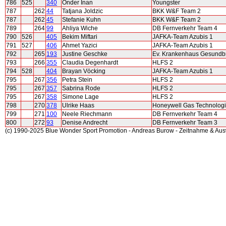
786
525
340
Önder Inan
Youngster
787
262
44
Tatjana Joldzic
BKK W&F Team 2
787
262
45
Stefanie Kuhn
BKK W&F Team 2
789
264
99
Ahliya Wiche
DB Fernverkehr Team 4
790
526
405
Bekim Miftari
JAFKA-Team Azubis 1
791
527
406
Ahmet Yazici
JAFKA-Team Azubis 1
792
265
193
Justine Geschke
Ev. Krankenhaus Gesundb
793
266
355
Claudia Degenhardt
HLFS 2
794
528
404
Brayan Vöcking
JAFKA-Team Azubis 1
795
267
356
Petra Stein
HLFS 2
795
267
357
Sabrina Rode
HLFS 2
795
267
358
Simone Lage
HLFS 2
798
270
378
Ulrike Haas
Honeywell Gas Technolog
799
271
100
Neele Riechmann
DB Fernverkehr Team 4
800
272
93
Denise Andrecht
DB Fernverkehr Team 3
(c) 1990-2025 Blue Wonder Sport Promotion - Andreas Burow - Zeitnahme & Au