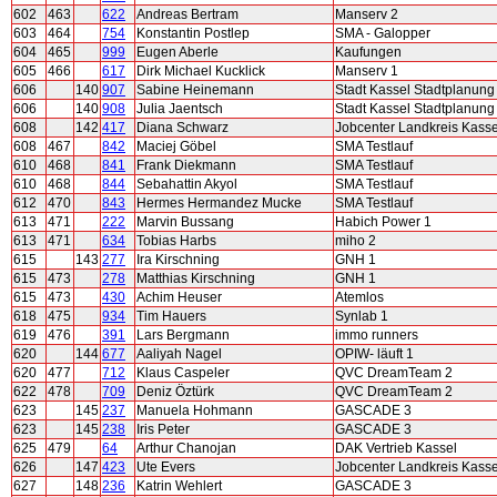
602
463
622
Andreas Bertram
Manserv 2
603
464
754
Konstantin Postlep
SMA - Galopper
604
465
999
Eugen Aberle
Kaufungen
605
466
617
Dirk Michael Kucklick
Manserv 1
606
140
907
Sabine Heinemann
Stadt Kassel Stadtplanung
606
140
908
Julia Jaentsch
Stadt Kassel Stadtplanung
608
142
417
Diana Schwarz
Jobcenter Landkreis Kassel
608
467
842
Maciej Göbel
SMA Testlauf
610
468
841
Frank Diekmann
SMA Testlauf
610
468
844
Sebahattin Akyol
SMA Testlauf
612
470
843
Hermes Hermandez Mucke
SMA Testlauf
613
471
222
Marvin Bussang
Habich Power 1
613
471
634
Tobias Harbs
miho 2
615
143
277
Ira Kirschning
GNH 1
615
473
278
Matthias Kirschning
GNH 1
615
473
430
Achim Heuser
Atemlos
618
475
934
Tim Hauers
Synlab 1
619
476
391
Lars Bergmann
immo runners
620
144
677
Aaliyah Nagel
OPIW- läuft 1
620
477
712
Klaus Caspeler
QVC DreamTeam 2
622
478
709
Deniz Öztürk
QVC DreamTeam 2
623
145
237
Manuela Hohmann
GASCADE 3
623
145
238
Iris Peter
GASCADE 3
625
479
64
Arthur Chanojan
DAK Vertrieb Kassel
626
147
423
Ute Evers
Jobcenter Landkreis Kassel
627
148
236
Katrin Wehlert
GASCADE 3