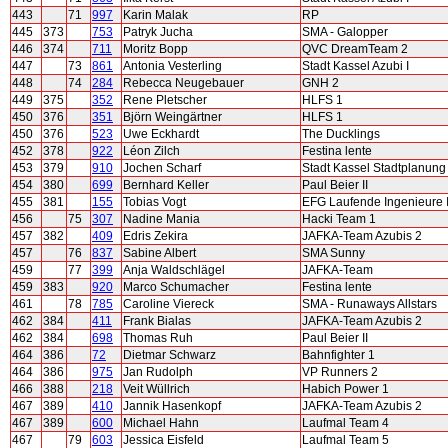
443
71
997
Karin Malak
RP
445
373
753
Patryk Jucha
SMA - Galopper
446
374
711
Moritz Bopp
QVC DreamTeam 2
447
73
861
Antonia Vesterling
Stadt Kassel Azubi I
448
74
284
Rebecca Neugebauer
GNH 2
449
375
352
Rene Pletscher
HLFS 1
450
376
351
Björn Weingärtner
HLFS 1
450
376
523
Uwe Eckhardt
The Ducklings
452
378
922
Léon Zilch
Festina lente
453
379
910
Jochen Scharf
Stadt Kassel Stadtplanung
454
380
699
Bernhard Keller
Paul Beier II
455
381
155
Tobias Vogt
EFG Laufende Ingenieure I
456
75
307
Nadine Mania
Hacki Team 1
457
382
409
Edris Zekira
JAFKA-Team Azubis 2
457
76
837
Sabine Albert
SMA Sunny
459
77
399
Anja Waldschlägel
JAFKA-Team
459
383
920
Marco Schumacher
Festina lente
461
78
785
Caroline Viereck
SMA - Runaways Allstars
462
384
411
Frank Bialas
JAFKA-Team Azubis 2
462
384
698
Thomas Ruh
Paul Beier II
464
386
72
Dietmar Schwarz
Bahnfighter 1
464
386
975
Jan Rudolph
VP Runners 2
466
388
218
Veit Wüllrich
Habich Power 1
467
389
410
Jannik Hasenkopf
JAFKA-Team Azubis 2
467
389
600
Michael Hahn
Laufmal Team 4
467
79
603
Jessica Eisfeld
Laufmal Team 5