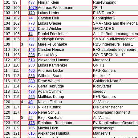
101
99
487
Florian Klein
Run4Shaping
102
100
1079
Andreas Wollermann
ZFL 1
103
101
170
Lukas Heder
EHS Team 2
104
102
74
Carsten Heil
Bahnfighter 2
104
102
778
Lukas Grieser
SMA - Mike and the Mecha
106
104
247
David Winkler
GASCADE 5
107
105
14
Daniel Friesleber
Amt für Bodenmanagement
108
106
791
Christoph Ochs
SMA -CloudMixedMotion
109
3
727
Mareike Schaake
RBS Ingenieure Team 1
110
107
148
Carsten Heinze
EFG Laufende Ingenieure 
111
108
295
Pascal Mey
GOLDBECK Nord 1
112
109
613
Alexander Humme
Manserv 1
113
110
280
Lukas Kamfenkel
GNH 1
114
111
466
Andreas Lecke
K+S-Runners
115
112
536
Wilhelm Brandt
Klöckner 1
116
113
289
René Weigel
Goldbeck Nord 2
117
114
475
Gerrit Tebrügge
KickStarter
118
115
498
Adam Cymmer
speedy
119
116
465
Matthias Knapp
K+S-Runners
120
4
49
Nicole Fietkau
Auf Achse
120
117
433
Niklas Kunick
Die Seitenstecher
120
117
1065
Rene Schulz
Volkswagen Runner 3
123
5
52
Birgit Kurzhals
Auf Achse
123
119
175
Reinhard Rumbaum
Ev. Krankenhaus Gesundb
123
119
705
Maxim Lück
pixelconcept
126
121
616
Alexander Humbia
Manserv 1