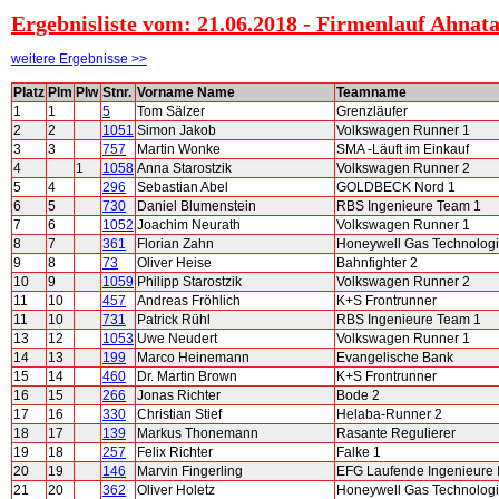
Ergebnisliste vom: 21.06.2018 - Firmenlauf Ahnat
weitere Ergebnisse >>
Platz
Plm
Plw
Stnr.
Vorname Name
Teamname
1
1
5
Tom Sälzer
Grenzläufer
2
2
1051
Simon Jakob
Volkswagen Runner 1
3
3
757
Martin Wonke
SMA -Läuft im Einkauf
4
1
1058
Anna Starostzik
Volkswagen Runner 2
5
4
296
Sebastian Abel
GOLDBECK Nord 1
6
5
730
Daniel Blumenstein
RBS Ingenieure Team 1
7
6
1052
Joachim Neurath
Volkswagen Runner 1
8
7
361
Florian Zahn
Honeywell Gas Technolog
9
8
73
Oliver Heise
Bahnfighter 2
10
9
1059
Philipp Starostzik
Volkswagen Runner 2
11
10
457
Andreas Fröhlich
K+S Frontrunner
11
10
731
Patrick Rühl
RBS Ingenieure Team 1
13
12
1053
Uwe Neudert
Volkswagen Runner 1
14
13
199
Marco Heinemann
Evangelische Bank
15
14
460
Dr. Martin Brown
K+S Frontrunner
16
15
266
Jonas Richter
Bode 2
17
16
330
Christian Stief
Helaba-Runner 2
18
17
139
Markus Thonemann
Rasante Regulierer
19
18
257
Felix Richter
Falke 1
20
19
146
Marvin Fingerling
EFG Laufende Ingenieure 
21
20
362
Oliver Holetz
Honeywell Gas Technolog