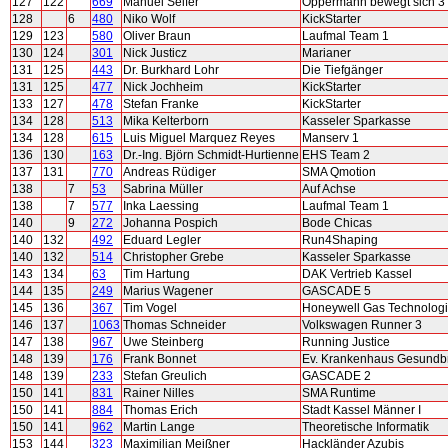
127
122
669
Manuel Seifer
Oppermann bewegt sich 3
128
6
480
Niko Wolf
KickStarter
129
123
580
Oliver Braun
Laufmal Team 1
130
124
301
Nick Justicz
Marianer
131
125
443
Dr. Burkhard Lohr
Die Tiefgänger
131
125
477
Nick Jochheim
KickStarter
133
127
478
Stefan Franke
KickStarter
134
128
513
Mika Kelterborn
Kasseler Sparkasse
134
128
615
Luis Miguel Marquez Reyes
Manserv 1
136
130
163
Dr.-Ing. Björn Schmidt-Hurtienne
EHS Team 2
137
131
770
Andreas Rüdiger
SMA Qmotion
138
7
53
Sabrina Müller
Auf Achse
138
7
577
Inka Laessing
Laufmal Team 1
140
9
272
Johanna Pospich
Bode Chicas
140
132
492
Eduard Legler
Run4Shaping
140
132
514
Christopher Grebe
Kasseler Sparkasse
143
134
63
Tim Hartung
DAK Vertrieb Kassel
144
135
249
Marius Wagener
GASCADE 5
145
136
367
Tim Vogel
Honeywell Gas Technolog
146
137
1063
Thomas Schneider
Volkswagen Runner 3
147
138
967
Uwe Steinberg
Running Justice
148
139
176
Frank Bonnet
Ev. Krankenhaus Gesundb
148
139
233
Stefan Greulich
GASCADE 2
150
141
831
Rainer Nilles
SMA Runtime
150
141
884
Thomas Erich
Stadt Kassel Männer I
150
141
962
Martin Lange
Theoretische Informatik
153
144
323
Maximilian Meißner
Hackländer Azubis