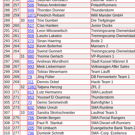
285
256
585
Stephan Gundlach
Laufmal Team 2
286
257
506
Tobias Armbröster
PotashRunners
286
257
949
Thorsten Donner
Thunderstorm
288
259
1071
Friedrich Rebant
Willi Mander GmbH
289
30
444
Trixi Gumbel
Die Tiefgänger
290
260
517
Clas Hanken
Junior Ducks
291
261
956
Leon Milosewitsch
Treiningscamp Diemelstad
291
261
958
Laszlo Lakatos
Treiningscamp Diemelstad
293
263
270
Sinan Haering
Bode 2
294
264
620
Kevin Bollerhei
Manserv 2
294
264
959
Svend Gunnert
Treiningscamp Diemelstad
296
31
980
Yvonne Gerlach
VP-Runners 1
297
266
891
Andreas Wursthorn
Stadt Kassel Männer II
298
267
993
Meik Liebermann
Volkswagen After Sales
299
268
500
Tobias Wesemann
Team Läuft!
300
269
79
Jörg Füller
DB Fernverkehr Team 1
300
269
311
Dennis Ockel
Hacki Team 1
302
32
1081
Tatjana Herzog
ZFL 2
303
271
813
Lutz Hermanns
SMA Laufzeit
303
271
953
Youssef El Ouannas
Thunderstorm
305
273
70
Gerno Semmelroth
Bahnfighter 1
305
273
832
Viktor Unruh
SMA Runtime
307
33
590
Sandra Strohschneider
Laufmal Team 3
308
275
766
Dimitri Bergen
SMA Porzal Rangers
308
275
804
Paul R. Stankat
SMA Diesel-off-Runners
310
277
205
Till Umbach
Evangelische Bank Team 
310
277
796
Dominik Schmitt
SMA -Corp. Ecellence