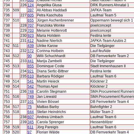
733
225
880
Claudia Richter
Stadt Kassel Frauen II
734
226
124
Angelika Glusa
DRK Runners Ahnatal 1
735
509
397
Ali Abbas Haddadi
JAFKA-Team
736
227
605
Petra Kaschuba
Laufmal Team 5
737
510
655
Jürgen Aschenbrenner
Oppermann bewegt sich 1
738
228
707
Franziska Wonke
pixelconcept
739
229
703
Melanie Hottenrott
pixelconcept
740
230
923
Maria Holstein
Festina lente
741
231
412
Nadine Nierlich
JAFKA-Team Azubis 2
742
511
439
Ulrike Karow
Die Tiefgänger
743
232
572
Corinna Holbein
Lauf-feuNde
744
512
90
Willi Schuchhardt
DB Fernverkehr Team 2
745
233
441
Marija Zambelli
Die Tiefgänger
745
513
855
Dominque Coste
Stadt Immenhausen II
747
234
921
Diana Sertic-Bittner
Festina lente
748
235
610
Barbara Rödiger
Laufmal Team 6
749
514
541
Martin Heieck
Klöckner 2
749
514
542
Thomas Apel
Klöckner 2
751
236
748
Carolin Stegmann
SMA Procurement Runner
751
516
749
Jan Liewald
SMA Procurement Runner
753
237
101
Vivien Bössel
DB Fernverkehr Team 4
754
517
75
Mattias Barby
Bahnfighter 2
755
518
644
Stefan Heindrichs
Müller Team 2
756
238
607
Andrea Umbach
Laufmal Team 6
757
239
345
Carola Sprenger
Hessenblitzer
758
519
611
Jörg Pareigis
Laufmal Team 6
759
520
97
Florian Wälde
DB Fernverkehr Team 4