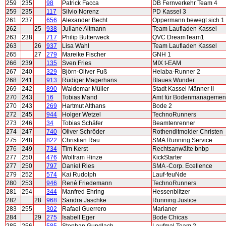
259
235
98
Patrick Facca
DB Fernverkehr Team 4
259
235
117
Silvio Norenz
PD Kassel 3
261
237
656
Alexander Becht
Oppermann bewegt sich 1
262
25
938
Juliane Altmann
Team Laufladen Kassel
263
238
717
Philip Butterweck
QVC DreamTeam1
263
26
937
Lisa Wahl
Team Laufladen Kassel
265
27
279
Mareike Fischer
GNH 1
266
239
135
Sven Fries
MIX t-EAM
267
240
329
Björn-Oliver Fuß
Helaba-Runner 2
268
241
913
Rüdiger Magerhans
Blaues Wunder
269
242
890
Waldemar Müller
Stadt Kassel Männer II
270
243
16
Tobias Mand
Amt für Bodenmanagement
270
243
269
Hartmut Althans
Bode 2
272
245
944
Holger Wetzel
TechnoRunners
273
246
34
Tobias Schäfer
Beamtenrenner
274
247
740
Oliver Schröder
Rothenditmolder Christen
275
248
822
Christian Rau
SMA Running Service
276
249
734
Tim Kerst
Rechtsanwälte bnbp
277
250
476
Wolfram Hinze
KickStarter
277
250
797
Daniel Ries
SMA -Corp. Ecellence
279
252
574
Kai Rudolph
Lauf-feuNde
280
253
946
René Friedemann
TechnoRunners
281
254
344
Manfred Ehring
Hessenblitzer
282
28
968
Sandra Jäschke
Running Justice
283
255
302
Rafael Guerrero
Marianer
284
29
275
Isabell Eger
Bode Chicas