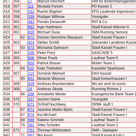
417
356
17
Marcus Reichert
Amt für Bodenmanagement
418
357
111
Mostafa Panahi
PD Kassel 2
419
358
151
Ramin Bagheri
EFG Laufende Ingenieure I
419
358
339
Rüdiger Willnow
Youngster
421
360
483
Florian Deiseroth
PAT & Co.
422
361
892
Ingo Hartmann
Stadt Kassel Männer II
423
362
820
Michael Guse
SMA Running Service
424
62
872
Denise Geronimo Blazquez
Stadt Kassel Frauen I
425
363
424
Stefan Schlitt
Jobcenter Landkreis Kassel
426
63
873
Michaela Gutmann
Stadt Kassel Frauen I
427
364
250
Peter Flory
GASCADE 5
428
365
606
Oliver Frank
Laufmal Team 5
429
366
650
Patrick Brauer
Müller Team 1
430
64
511
Kata Triebstein
Kasseler Sparkasse
431
367
215
Dominik Werheit
EKH Kassel
432
65
851
Melanie Wiesner
Stadt Immenhausen I
432
368
929
Andreas Brandenstein
Wo wir sind ist vorne
434
369
24
Andreas Skoda
Running Rhinos 1
434
66
206
Annabelle Weide
Evangelische Bank Team 
436
370
337
Jochen Hame
Youngster
436
370
673
Dr.Ralf Nachtwey
OPIW- läuft 1
438
67
871
Jasmine Muller-Bjelic
Stadt Kassel Frauen I
438
67
874
Ina Michael
Stadt Kassel Frauen I
440
69
589
Sabine Schmidt
Laufmal Team 3
441
70
583
Silke Scheiter
Laufmal Team 2
442
372
751
Thomas Wöllenstein
SMA - Galopper
443
71
863
Ilka Kerst
Stadt Kassel Azubi I