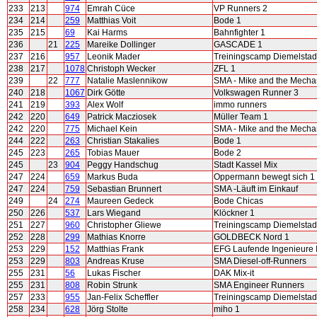
233
213
974
Emrah Cüce
VP Runners 2
234
214
259
Matthias Voit
Bode 1
235
215
69
Kai Harms
Bahnfighter 1
236
21
225
Mareike Dollinger
GASCADE 1
237
216
957
Leonik Mader
Treiningscamp Diemelstad
238
217
1078
Christoph Wecker
ZFL 1
239
22
777
Natalie Maslennikow
SMA - Mike and the Mecha
240
218
1067
Dirk Götte
Volkswagen Runner 3
241
219
393
Alex Wolf
immo runners
242
220
649
Patrick Macziosek
Müller Team 1
242
220
775
Michael Kein
SMA - Mike and the Mecha
244
222
263
Christian Stakalies
Bode 1
245
223
265
Tobias Mauer
Bode 2
245
23
904
Peggy Handschug
Stadt Kassel Mix
247
224
659
Markus Buda
Oppermann bewegt sich 1
247
224
759
Sebastian Brunnert
SMA -Läuft im Einkauf
249
24
274
Maureen Gedeck
Bode Chicas
250
226
537
Lars Wiegand
Klöckner 1
251
227
960
Christopher Gliewe
Treiningscamp Diemelstad
252
228
299
Mathias Knorre
GOLDBECK Nord 1
253
229
152
Matthias Frank
EFG Laufende Ingenieure I
253
229
803
Andreas Kruse
SMA Diesel-off-Runners
255
231
56
Lukas Fischer
DAK Mix-it
255
231
808
Robin Strunk
SMA Engineer Runners
257
233
955
Jan-Felix Scheffler
Treiningscamp Diemelstad
258
234
628
Jörg Stolte
miho 1