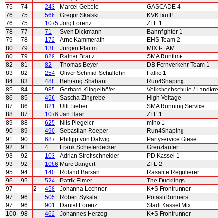
75
74
243
Marcel Gebele
GASCADE 4
76
75
566
Gregor Skalski
KVK läuft!
76
75
1075
Jörg Lorenz
ZFL 1
78
77
71
Sven Dickmann
Bahnfighter 1
79
78
172
Arne Kammerath
EHS Team 2
80
79
138
Jürgen Plaum
MIX t-EAM
80
79
829
Rainer Branz
SMA Runtime
82
81
82
Thomas Beyer
DB Fernverkehr Team 1
83
82
254
Oliver Schmid-Schallehn
Falke 1
84
83
488
Behrang Shabani
Run4Shaping
85
84
985
Gerhard Klingelhöfer
Volkshochschule / Landkre
86
85
456
Sascha Zingrebe
High Voltage
87
86
821
Ulli Bieber
SMA Running Service
88
87
1076
Jan Haar
ZFL 1
89
88
625
Nils Piegeler
miho 1
90
89
490
Sebastian Roeper
Run4Shaping
91
90
687
Philipp von Dalwig
Partyservice Giese
92
91
4
Frank Schieferdecker
Grenzläufer
93
92
103
Adrian Strohschneider
PD Kassel 1
93
92
1086
Marc Bangert
ZFL 2
95
94
140
Roland Barsan
Rasante Regulierer
96
95
524
Patrik Elmer
The Ducklings
97
2
458
Johanna Lechner
K+S Frontrunner
97
96
505
Robert Sykala
PotashRunners
97
96
901
Daniel Lorenz
Stadt Kassel Mix
100
98
462
Johannes Herzog
K+S Frontrunner