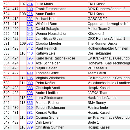
523
107
214
Julia Maus
EKH Kassel
524
417
130
Frank Zimmermann
DRK Runners Ahnatal 2
524
108
216
Anne Funke
EKH Kassel
526
418
231
Michael Held
GASCADE 2
527
419
657
Winfried Born
Oppermann bewegt sich 1
528
420
643
David Sobaglo
Müller Team 2
529
421
545
Werner Neuschäfer
Klöckner 2
530
422
122
Jan Niklas Glusa
DRK Runners Ahnatal 1
531
109
532
Claudia Meeder
The Runner Ducks
532
423
742
Paul Heinrich
Rothenditmolder Christen
533
110
440
Kathryn Leis
Die Tiefgänger
534
424
195
Karl-Heinz Rasche-Rose
Ev. Krankenhaus Gesundb
534
424
373
Axel Schneider
Honeywell Gas Technolog
536
426
120
Najim Haidari
PD Kassel 3
537
427
499
Thomas Gerke
Team Läuft!
538
111
185
Virginia Windheim
Ev. Krankenhaus Gesundb
538
111
989
Petra Keßler
Volkshochschule / Landkre
540
428
383
Christoph Arndt
Hospiz Kassel
540
428
398
Andre Liedtke
JAFKA-Team
542
113
321
Lara Glindemann
Hackländer Azubis
542
113
835
Marlies Richter
SMA Sunny
542
430
919
Torben Teichmann
Festina lente
545
431
381
Konrad Wittig
Hospiz Kassel
546
115
186
Cosima Grüner
Ev. Krankenhaus Gesundb
547
432
260
Dirk Löwer
Bode 1
547
116
379
Christina Günther
Hospiz Kassel