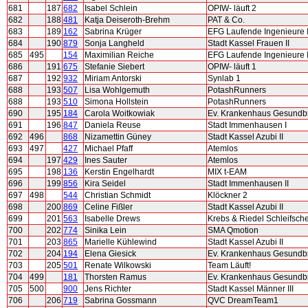
681
187
682
Isabel Schlein
OPIW- läuft 2
682
188
481
Katja Deiseroth-Brehm
PAT & Co.
683
189
162
Sabrina Krüger
EFG Laufende Ingenieure I
684
190
879
Sonja Langheld
Stadt Kassel Frauen II
685
495
154
Maximilian Reiche
EFG Laufende Ingenieure I
686
191
675
Stefanie Siebert
OPIW- läuft 1
687
192
932
Miriam Antorski
Synlab 1
688
193
507
Lisa Wohlgemuth
PotashRunners
688
193
510
Simona Hollstein
PotashRunners
690
195
184
Carola Woitkowiak
Ev. Krankenhaus Gesundb
691
196
847
Daniela Reuse
Stadt Immenhausen I
692
496
868
Nizamettin Güney
Stadt Kassel Azubi II
693
497
427
Michael Pfaff
Atemlos
694
197
429
Ines Sauter
Atemlos
695
198
136
Kerstin Engelhardt
MIX t-EAM
696
199
856
Kira Seidel
Stadt Immenhausen II
697
498
544
Christian Schmidt
Klöckner 2
698
200
869
Celine Fißler
Stadt Kassel Azubi II
699
201
563
Isabelle Drews
Krebs & Riedel Schleifsch
700
202
774
Sinika Lein
SMA Qmotion
701
203
865
Marielle Kühlewind
Stadt Kassel Azubi II
702
204
194
Elena Giesick
Ev. Krankenhaus Gesundb
703
205
501
Renate Wilkowski
Team Läuft!
704
499
181
Thorsten Ramus
Ev. Krankenhaus Gesundb
705
500
900
Jens Richter
Stadt Kassel Männer III
706
206
719
Sabrina Gossmann
QVC DreamTeam1