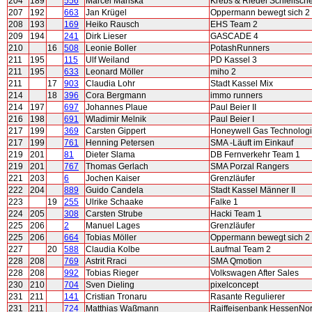
204
189
556
Marcel Manska
Krebs & Riedel Schleifsch
207
192
663
Jan Krügel
Oppermann bewegt sich 2
208
193
169
Heiko Rausch
EHS Team 2
209
194
241
Dirk Lieser
GASCADE 4
210
16
508
Leonie Boller
PotashRunners
211
195
115
Ulf Weiland
PD Kassel 3
211
195
633
Leonard Möller
miho 2
211
17
903
Claudia Lohr
Stadt Kassel Mix
214
18
396
Cora Bergmann
immo runners
214
197
697
Johannes Plaue
Paul Beier II
216
198
691
Wladimir Melnik
Paul Beier I
217
199
369
Carsten Gippert
Honeywell Gas Technolog
217
199
761
Henning Petersen
SMA -Läuft im Einkauf
219
201
81
Dieter Slama
DB Fernverkehr Team 1
219
201
767
Thomas Gerlach
SMA Porzal Rangers
221
203
6
Jochen Kaiser
Grenzläufer
222
204
889
Guido Candela
Stadt Kassel Männer II
223
19
255
Ulrike Schaake
Falke 1
224
205
308
Carsten Strube
Hacki Team 1
225
206
2
Manuel Lages
Grenzläufer
225
206
664
Tobias Möller
Oppermann bewegt sich 2
227
20
588
Claudia Kolbe
Laufmal Team 2
228
208
769
Astrit Rraci
SMA Qmotion
228
208
992
Tobias Rieger
Volkswagen After Sales
230
210
704
Sven Dieling
pixelconcept
231
211
141
Cristian Tronaru
Rasante Regulierer
231
211
724
Matthias Waßmann
Raiffeisenbank HessenNo