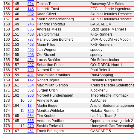
154
145
824
Tobias Thiele
Runaway After Sales
155
146
145
Hendrik Ernst
EFG Laufende Ingenieure 
155
146
332
Kaan Gözet
Azubis Herkules-Resotec
157
148
334
Sven Schmachtenberg
Azubis Herkules-Resotec
158
149
245
Hendrik Thöldtau
GASCADE 4
158
149
885
Andreas Miess
Stadt Kassel Männer I
160
151
468
Jan Grommas
K+S-Runners
160
151
787
Hans-Jürgen Borchert
SMA -CloudMixedMotion
162
153
463
Mario Pflug
K+S-Runners
162
153
495
Jan Wegner
speedy
164
155
493
Ole Richert
speedy
165
156
434
Lucas Schäfer
Die Seitenstecher
166
157
297
Sebastian Poller
GOLDBECK Nord 1
166
157
700
Norbert Reitze
Paul Beier II
168
159
491
Maximilian Kronibus
Run4Shaping
169
160
142
Robert Bojara
Rasante Regulierer
170
161
554
Maximilian Siemon
Krebs & Riedel Schleifsch
171
162
552
Jürgen Urich
Klöckner 3
171
162
963
Norbert Hundeshagen
Theoretische Informatik
173
10
50
Annette Krug
Auf Achse
174
164
13
Martin Bigge
Amt für Bodenmanagement
174
11
325
Monika Wöhleke
Helaba-Runner 2
176
165
584
Tim Knobel
Laufmal Team 2
176
165
665
Andreas Podlich
Oppermann bewegt sich 2
178
12
370
Saskia Freiwald
Honeywell Gas Technolog
179
167
251
Frank Bräutigam
GASCADE 5