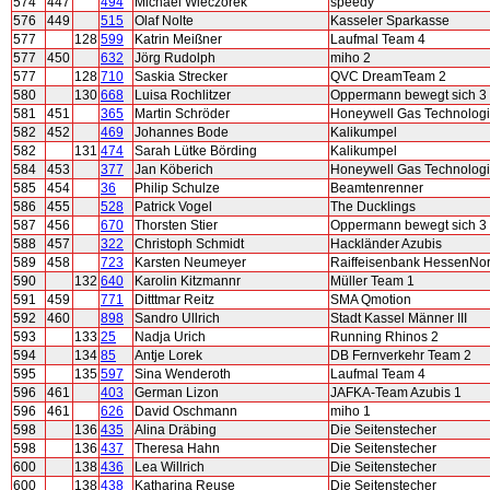
574
447
494
Michael Wieczorek
speedy
576
449
515
Olaf Nolte
Kasseler Sparkasse
577
128
599
Katrin Meißner
Laufmal Team 4
577
450
632
Jörg Rudolph
miho 2
577
128
710
Saskia Strecker
QVC DreamTeam 2
580
130
668
Luisa Rochlitzer
Oppermann bewegt sich 3
581
451
365
Martin Schröder
Honeywell Gas Technolog
582
452
469
Johannes Bode
Kalikumpel
582
131
474
Sarah Lütke Börding
Kalikumpel
584
453
377
Jan Köberich
Honeywell Gas Technolog
585
454
36
Philip Schulze
Beamtenrenner
586
455
528
Patrick Vogel
The Ducklings
587
456
670
Thorsten Stier
Oppermann bewegt sich 3
588
457
322
Christoph Schmidt
Hackländer Azubis
589
458
723
Karsten Neumeyer
Raiffeisenbank HessenNo
590
132
640
Karolin Kitzmannr
Müller Team 1
591
459
771
Ditttmar Reitz
SMA Qmotion
592
460
898
Sandro Ullrich
Stadt Kassel Männer III
593
133
25
Nadja Urich
Running Rhinos 2
594
134
85
Antje Lorek
DB Fernverkehr Team 2
595
135
597
Sina Wenderoth
Laufmal Team 4
596
461
403
German Lizon
JAFKA-Team Azubis 1
596
461
626
David Oschmann
miho 1
598
136
435
Alina Dräbing
Die Seitenstecher
598
136
437
Theresa Hahn
Die Seitenstecher
600
138
436
Lea Willrich
Die Seitenstecher
600
138
438
Katharina Reuse
Die Seitenstecher