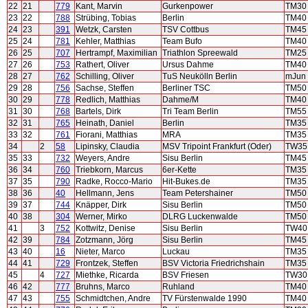
22
21
779
Kant, Marvin
Gurkenpower
TM30
23
22
788
Strübing, Tobias
Berlin
TM40
24
23
391
Wetzk, Carsten
TSV Cottbus
TM45
25
24
781
Kehler, Matthias
Team Bufo
TM40
26
25
707
Hertrampf, Maximilian
Triathlon Spreewald
TM25
27
26
753
Rathert, Oliver
Ursus Dahme
TM40
28
27
762
Schilling, Oliver
TuS Neukölln Berlin
mJun
29
28
756
Sachse, Steffen
Berliner TSC
TM50
30
29
778
Redlich, Matthias
Dahme/M
TM40
31
30
768
Bartels, Dirk
Tri Team Berlin
TM55
32
31
765
Heinath, Daniel
Berlin
TM35
33
32
761
Fiorani, Matthias
MRA
TM35
34
2
58
Lipinsky, Claudia
MSV Tripoint Frankfurt (Oder)
TW35
35
33
732
Weyers, Andre
Sisu Berlin
TM45
36
34
760
Triebkorn, Marcus
6er-Kette
TM35
37
35
790
Radke, Rocco-Mario
Hit-Bukes.de
TM35
38
36
40
Hellmann, Jens
Team Petershainer
TM50
39
37
744
Knäpper, Dirk
Sisu Berlin
TM50
40
38
304
Werner, Mirko
DLRG Luckenwalde
TM50
41
3
752
Kottwitz, Denise
Sisu Berlin
TW40
42
39
784
Zotzmann, Jörg
Sisu Berlin
TM45
43
40
16
Nieter, Marco
Luckau
TM35
44
41
729
Frontzek, Steffen
BSV Victoria Friedrichshain
TM35
45
4
727
Miethke, Ricarda
BSV Friesen
TW30
46
42
777
Bruhns, Marco
Ruhland
TM40
47
43
755
Schmidtchen, Andre
TV Fürstenwalde 1990
TM40