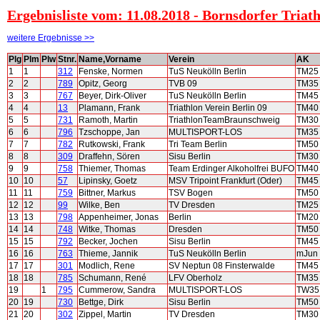
Ergebnisliste vom: 11.08.2018 - Bornsdorfer Triath
weitere Ergebnisse >>
Plg
Plm
Plw
Stnr.
Name,Vorname
Verein
AK
1
1
312
Fenske, Normen
TuS Neukölln Berlin
TM25
2
2
789
Opitz, Georg
TVB 09
TM35
3
3
767
Beyer, Dirk-Oliver
TuS Neukölln Berlin
TM45
4
4
13
Plamann, Frank
Triathlon Verein Berlin 09
TM40
5
5
731
Ramoth, Martin
TriathlonTeamBraunschweig
TM30
6
6
796
Tzschoppe, Jan
MULTISPORT-LOS
TM35
7
7
782
Rutkowski, Frank
Tri Team Berlin
TM50
8
8
309
Draffehn, Sören
Sisu Berlin
TM30
9
9
758
Thiemer, Thomas
Team Erdinger Alkoholfrei BUFO
TM40
10
10
57
Lipinsky, Goetz
MSV Tripoint Frankfurt (Oder)
TM45
11
11
759
Bittner, Markus
TSV Bogen
TM50
12
12
99
Wilke, Ben
TV Dresden
TM25
13
13
798
Appenheimer, Jonas
Berlin
TM20
14
14
748
Witke, Thomas
Dresden
TM50
15
15
792
Becker, Jochen
Sisu Berlin
TM45
16
16
763
Thieme, Jannik
TuS Neukölln Berlin
mJun
17
17
301
Modlich, Rene
SV Neptun 08 Finsterwalde
TM45
18
18
785
Schumann, René
LFV Oberholz
TM35
19
1
795
Cummerow, Sandra
MULTISPORT-LOS
TW35
20
19
730
Bettge, Dirk
Sisu Berlin
TM50
21
20
302
Zippel, Martin
TV Dresden
TM30