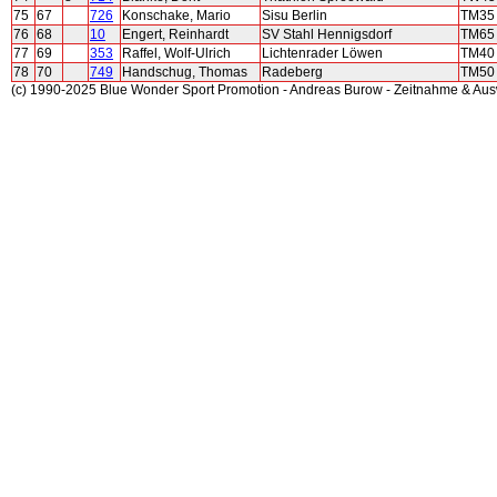
75
67
726
Konschake, Mario
Sisu Berlin
TM35
76
68
10
Engert, Reinhardt
SV Stahl Hennigsdorf
TM65
77
69
353
Raffel, Wolf-Ulrich
Lichtenrader Löwen
TM40
78
70
749
Handschug, Thomas
Radeberg
TM50
(c) 1990-2025 Blue Wonder Sport Promotion - Andreas Burow - Zeitnahme & Au