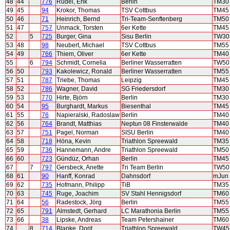
48
44
776
Rudel, Erik
Berlin
TM30
49
45
94
Krokor, Thomas
TSV Cottbus
TM45
50
46
71
Heinrich, Bernd
Tri-Team-Senftenberg
TM50
51
47
757
Unmack, Torsten
6er Kette
TM45
52
5
725
Burger, Gina
Sisu Berlin
TW30
53
48
98
Neubert, Michael
TSV Cottbus
TM55
54
49
766
Thiem, Oliver
6er Kette
TM40
55
6
794
Schmidt, Cornelia
Berliner Wasserratten
TW50
56
50
793
Kakolewicz, Ronald
Berliner Wasserratten
TM55
57
51
787
Triebe, Thomas
Leipzig
TM45
58
52
786
Wagner, David
SG Friedersdorf
TM30
59
53
770
Hirte, Björn
Berlin
TM30
60
54
95
Burghardt, Markus
Biesenthal
TM45
61
55
76
Napieralski, Radoslaw
Berlin
TM40
62
56
764
Brandt, Matthias
Neptun 08 Finsterwalde
TM40
63
57
751
Pagel, Norman
SISU Berlin
TM40
64
58
718
Höna, Kevin
Triathlon Spreewald
TM35
65
59
736
Hannemann, Andre
Triathlon Spreewald
TM50
66
60
723
Gündüz, Orhan
Berlin
TM45
67
7
797
Gersbeck, Anette
Tri Team Berlin
TW50
68
61
90
Hanff, Konrad
Dahnsdorf
mJun
69
62
735
Hofmann, Philipp
TiB
TM35
70
63
745
Ruge, Joachim
SV Stahl Hennigsdorf
TM60
71
64
56
Radestock, Jörg
Berlin
TM55
72
65
791
Almstedt, Gerhard
LC Marathonia Berlin
TM55
73
66
38
Lipske, Andreas
Team Petershainer
TM60
74
8
714
Blanke, Dorit
Triathlon Spreewald
TW45