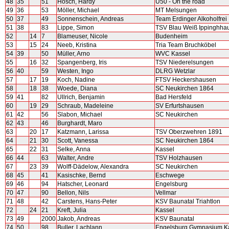
48
35
51
Hosch, Hardy
Ü50 - On the road
49
36
53
Möller, Michael
MT Melsungen
50
37
49
Sonnenschein, Andreas
Team Erdinger Alkoholfrei
51
38
83
Lippe, Simon
TSV Blau Weiß Ippinghha
52
14
7
Blameuser, Nicole
Budenheim
53
15
24
Neeb, Kristina
Tria Team Bruchköbel
54
39
50
Müller, Arno
WVC Kassel
55
16
32
Spangenberg, Iris
TSV Niederelsungen
56
40
59
Westen, Ingo
DLRG Wetzlar
57
17
19
Koch, Nadine
FTSV Heckershausen
58
18
38
Woede, Diana
SC Neukirchen 1864
59
41
82
Ullrich, Benjamin
Bad Hersfeld
60
19
29
Schraub, Madeleine
SV Erfurtshausen
61
42
56
Slabon, Michael
SC Neukirchen
62
43
46
Burghardt, Maro
63
20
17
Katzmann, Larissa
TSV Oberzwehren 1891
64
21
30
Scott, Vanessa
SC Neukirchen 1864
65
22
31
Selke, Anna
Kassel
66
44
63
Walter, Andre
TSV Holzhausen
67
23
39
Wolff-Dädelow, Alexandra
SC Neukirchen
68
45
41
Kasischke, Bernd
Eschwege
69
46
94
Hatscher, Leonard
Engelsburg
70
47
90
Bellon, Nils
Vellmar
71
48
42
Carstens, Hans-Peter
KSV Baunatal Triahtlon
72
24
21
Kreft, Julia
Kassel
73
49
2000
Jakob, Andreas
KSV Baunatal
74
50
98
Buller, Lachlann
Engelsburg Gymnasium K