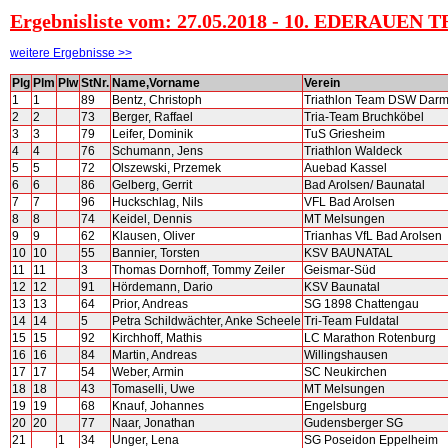
Ergebnisliste vom: 27.05.2018 - 10. EDERAUEN
weitere Ergebnisse >>
Plg
Plm
Plw
StNr.
Name,Vorname
Verein
1
1
89
Bentz, Christoph
Triathlon Team DSW Darm
2
2
73
Berger, Raffael
Tria-Team Bruchköbel
3
3
79
Leifer, Dominik
TuS Griesheim
4
4
76
Schumann, Jens
Triathlon Waldeck
5
5
72
Olszewski, Przemek
Auebad Kassel
6
6
86
Gelberg, Gerrit
Bad Arolsen/ Baunatal
7
7
96
Huckschlag, Nils
VFL Bad Arolsen
8
8
74
Keidel, Dennis
MT Melsungen
9
9
62
Klausen, Oliver
Trianhas VfL Bad Arolsen
10
10
55
Bannier, Torsten
KSV BAUNATAL
11
11
3
Thomas Dornhoff, Tommy Zeiler
Geismar-Süd
12
12
91
Hördemann, Dario
KSV Baunatal
13
13
64
Prior, Andreas
SG 1898 Chattengau
14
14
5
Petra Schildwächter, Anke Scheele
Tri-Team Fuldatal
15
15
92
Kirchhoff, Mathis
LC Marathon Rotenburg
16
16
84
Martin, Andreas
Willingshausen
17
17
54
Weber, Armin
SC Neukirchen
18
18
43
Tomaselli, Uwe
MT Melsungen
19
19
68
Knauf, Johannes
Engelsburg
20
20
77
Naar, Jonathan
Gudensberger SG
21
1
34
Unger, Lena
SG Poseidon Eppelheim