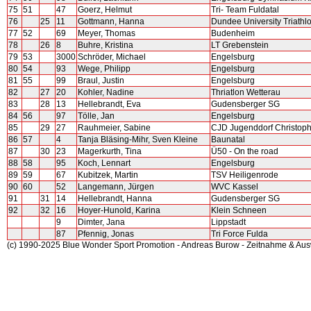
75
51
47
Goerz, Helmut
Tri- Team Fuldatal
76
25
11
Gottmann, Hanna
Dundee University Triathl
77
52
69
Meyer, Thomas
Budenheim
78
26
8
Buhre, Kristina
LT Grebenstein
79
53
3000
Schröder, Michael
Engelsburg
80
54
93
Wege, Philipp
Engelsburg
81
55
99
Braul, Justin
Engelsburg
82
27
20
Kohler, Nadine
Thriatlon Wetterau
83
28
13
Hellebrandt, Eva
Gudensberger SG
84
56
97
Tölle, Jan
Engelsburg
85
29
27
Rauhmeier, Sabine
CJD Jugenddorf Christoph
86
57
4
Tanja Bläsing-Mihr, Sven Kleine
Baunatal
87
30
23
Magerkurth, Tina
Ü50 - On the road
88
58
95
Koch, Lennart
Engelsburg
89
59
67
Kubitzek, Martin
TSV Heiligenrode
90
60
52
Langemann, Jürgen
WVC Kassel
91
31
14
Hellebrandt, Hanna
Gudensberger SG
92
32
16
Hoyer-Hunold, Karina
Klein Schneen
9
Dimter, Jana
Lippstadt
87
Pfennig, Jonas
Tri Force Fulda
(c) 1990-2025 Blue Wonder Sport Promotion - Andreas Burow - Zeitnahme & Au