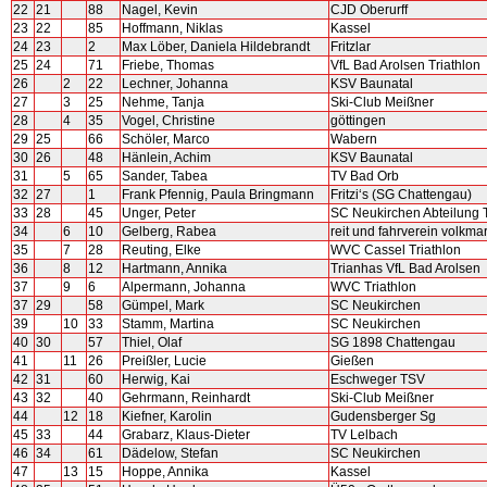
22
21
88
Nagel, Kevin
CJD Oberurff
23
22
85
Hoffmann, Niklas
Kassel
24
23
2
Max Löber, Daniela Hildebrandt
Fritzlar
25
24
71
Friebe, Thomas
VfL Bad Arolsen Triathlon
26
2
22
Lechner, Johanna
KSV Baunatal
27
3
25
Nehme, Tanja
Ski-Club Meißner
28
4
35
Vogel, Christine
göttingen
29
25
66
Schöler, Marco
Wabern
30
26
48
Hänlein, Achim
KSV Baunatal
31
5
65
Sander, Tabea
TV Bad Orb
32
27
1
Frank Pfennig, Paula Bringmann
Fritzi‘s (SG Chattengau)
33
28
45
Unger, Peter
SC Neukirchen Abteilung T
34
6
10
Gelberg, Rabea
reit und fahrverein volkma
35
7
28
Reuting, Elke
WVC Cassel Triathlon
36
8
12
Hartmann, Annika
Trianhas VfL Bad Arolsen
37
9
6
Alpermann, Johanna
WVC Triathlon
37
29
58
Gümpel, Mark
SC Neukirchen
39
10
33
Stamm, Martina
SC Neukirchen
40
30
57
Thiel, Olaf
SG 1898 Chattengau
41
11
26
Preißler, Lucie
Gießen
42
31
60
Herwig, Kai
Eschweger TSV
43
32
40
Gehrmann, Reinhardt
Ski-Club Meißner
44
12
18
Kiefner, Karolin
Gudensberger Sg
45
33
44
Grabarz, Klaus-Dieter
TV Lelbach
46
34
61
Dädelow, Stefan
SC Neukirchen
47
13
15
Hoppe, Annika
Kassel