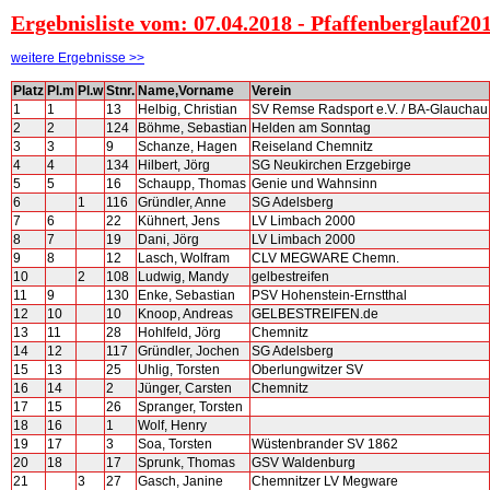
Ergebnisliste vom: 07.04.2018 - Pfaffenberglauf201
weitere Ergebnisse >>
Platz
Pl.m
Pl.w
Stnr.
Name,Vorname
Verein
1
1
13
Helbig, Christian
SV Remse Radsport e.V. / BA-Glauchau
2
2
124
Böhme, Sebastian
Helden am Sonntag
3
3
9
Schanze, Hagen
Reiseland Chemnitz
4
4
134
Hilbert, Jörg
SG Neukirchen Erzgebirge
5
5
16
Schaupp, Thomas
Genie und Wahnsinn
6
1
116
Gründler, Anne
SG Adelsberg
7
6
22
Kühnert, Jens
LV Limbach 2000
8
7
19
Dani, Jörg
LV Limbach 2000
9
8
12
Lasch, Wolfram
CLV MEGWARE Chemn.
10
2
108
Ludwig, Mandy
gelbestreifen
11
9
130
Enke, Sebastian
PSV Hohenstein-Ernstthal
12
10
10
Knoop, Andreas
GELBESTREIFEN.de
13
11
28
Hohlfeld, Jörg
Chemnitz
14
12
117
Gründler, Jochen
SG Adelsberg
15
13
25
Uhlig, Torsten
Oberlungwitzer SV
16
14
2
Jünger, Carsten
Chemnitz
17
15
26
Spranger, Torsten
18
16
1
Wolf, Henry
19
17
3
Soa, Torsten
Wüstenbrander SV 1862
20
18
17
Sprunk, Thomas
GSV Waldenburg
21
3
27
Gasch, Janine
Chemnitzer LV Megware