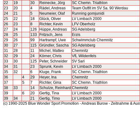
22
19
30
Reinecke, Jörg
SC Chemn. Triathlon
23
20
4
Rädel, Andreas
Team Outfit im SV Sa. 90 Werdau
24
21
5
Neumeier, Olaf
Running gomjunidi
25
22
18
Glück, Oliver
LV Limbach 2000
26
23
8
Richter, Kevin
LFV Oberholz
27
24
126
Hüppe, Andreas
SG Adelsberg
28
25
133
Fritzsch, Jens
Erzis
29
26
99
Hartrampf, Uwe
Schwimmclub Chemnitz
30
27
115
Gründler, Sascha
SG Adelsberg
31
28
11
Michel, Matteo
Chemnitz
32
29
24
Körner, Chris
VfL Wildenfels
33
30
125
Peter, Schneider
SV Sari
34
31
23
Sprunk, Kevin
LV Limbach 2000
35
32
6
Kluge, Frank
SC Chemn. Triathlon
36
4
29
Heyer, Ina
Chemnitz
37
5
7
Richter, Gina
SC Chemn. Triathlon
38
33
14
Schulze, Reinhard
Chemnitz
39
6
20
Gertig, Tina
LV Limbach 2000
39
34
21
Gertig, Timo
LV Limbach 2000
(c) 1990-2025 Blue Wonder Sport Promotion - Andreas Burow - Zeitnahme & Au