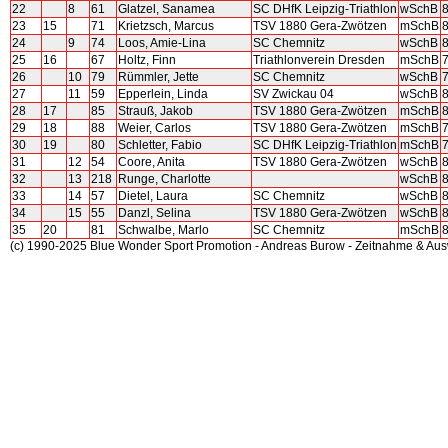
22
8
61
Glatzel, Sanamea
SC DHfK Leipzig-Triathlon
wSchB
23
15
71
Krietzsch, Marcus
TSV 1880 Gera-Zwötzen
mSchB
24
9
74
Loos, Amie-Lina
SC Chemnitz
wSchB
25
16
67
Holtz, Finn
Triathlonverein Dresden
mSchB
26
10
79
Rümmler, Jette
SC Chemnitz
wSchB
27
11
59
Epperlein, Linda
SV Zwickau 04
wSchB
28
17
85
Strauß, Jakob
TSV 1880 Gera-Zwötzen
mSchB
29
18
88
Weier, Carlos
TSV 1880 Gera-Zwötzen
mSchB
30
19
80
Schletter, Fabio
SC DHfK Leipzig-Triathlon
mSchB
31
12
54
Coore, Anita
TSV 1880 Gera-Zwötzen
wSchB
32
13
218
Runge, Charlotte
wSchB
33
14
57
Dietel, Laura
SC Chemnitz
wSchB
34
15
55
Danzl, Selina
TSV 1880 Gera-Zwötzen
wSchB
35
20
81
Schwalbe, Marlo
SC Chemnitz
mSchB
(c) 1990-2025 Blue Wonder Sport Promotion - Andreas Burow - Zeitnahme & Au