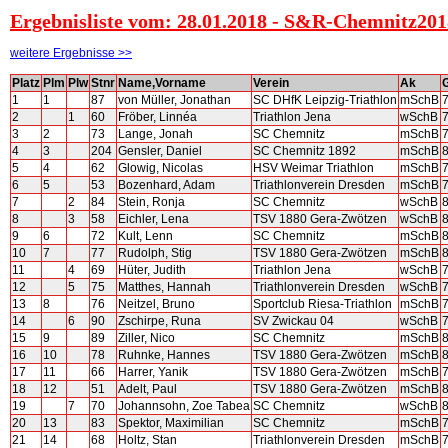
Ergebnisliste vom: 28.01.2018 - S&R-Chemnitz201
weitere Ergebnisse >>
Platz
Plm
Plw
Stnr
Name,Vorname
Verein
Ak
1
1
87
von Müller, Jonathan
SC DHfK Leipzig-Triathlon
mSchB
2
1
60
Fröber, Linnéa
Triathlon Jena
wSchB
3
2
73
Lange, Jonah
SC Chemnitz
mSchB
4
3
204
Gensler, Daniel
SC Chemnitz 1892
mSchB
5
4
62
Glowig, Nicolas
HSV Weimar Triathlon
mSchB
6
5
53
Bozenhard, Adam
Triathlonverein Dresden
mSchB
7
2
84
Stein, Ronja
SC Chemnitz
wSchB
8
3
58
Eichler, Lena
TSV 1880 Gera-Zwötzen
wSchB
9
6
72
Kult, Lenn
SC Chemnitz
mSchB
10
7
77
Rudolph, Stig
TSV 1880 Gera-Zwötzen
mSchB
11
4
69
Hüter, Judith
Triathlon Jena
wSchB
12
5
75
Matthes, Hannah
Triathlonverein Dresden
wSchB
13
8
76
Neitzel, Bruno
Sportclub Riesa-Triathlon
mSchB
14
6
90
Zschirpe, Runa
SV Zwickau 04
wSchB
15
9
89
Ziller, Nico
SC Chemnitz
mSchB
16
10
78
Ruhnke, Hannes
TSV 1880 Gera-Zwötzen
mSchB
17
11
66
Harrer, Yanik
TSV 1880 Gera-Zwötzen
mSchB
18
12
51
Adelt, Paul
TSV 1880 Gera-Zwötzen
mSchB
19
7
70
Johannsohn, Zoe Tabea
SC Chemnitz
wSchB
20
13
83
Spektor, Maximilian
SC Chemnitz
mSchB
21
14
68
Holtz, Stan
Triathlonverein Dresden
mSchB