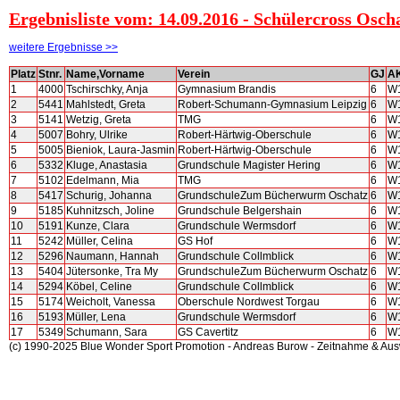
Ergebnisliste vom: 14.09.2016 - Schülercross Osc
weitere Ergebnisse >>
Platz
Stnr.
Name,Vorname
Verein
GJ
A
1
4000
Tschirschky, Anja
Gymnasium Brandis
6
W
2
5441
Mahlstedt, Greta
Robert-Schumann-Gymnasium Leipzig
6
W
3
5141
Wetzig, Greta
TMG
6
W
4
5007
Bohry, Ulrike
Robert-Härtwig-Oberschule
6
W
5
5005
Bieniok, Laura-Jasmin
Robert-Härtwig-Oberschule
6
W
6
5332
Kluge, Anastasia
Grundschule Magister Hering
6
W
7
5102
Edelmann, Mia
TMG
6
W
8
5417
Schurig, Johanna
GrundschuleZum Bücherwurm Oschatz
6
W
9
5185
Kuhnitzsch, Joline
Grundschule Belgershain
6
W
10
5191
Kunze, Clara
Grundschule Wermsdorf
6
W
11
5242
Müller, Celina
GS Hof
6
W
12
5296
Naumann, Hannah
Grundschule Collmblick
6
W
13
5404
Jütersonke, Tra My
GrundschuleZum Bücherwurm Oschatz
6
W
14
5294
Köbel, Celine
Grundschule Collmblick
6
W
15
5174
Weicholt, Vanessa
Oberschule Nordwest Torgau
6
W
16
5193
Müller, Lena
Grundschule Wermsdorf
6
W
17
5349
Schumann, Sara
GS Cavertitz
6
W
(c) 1990-2025 Blue Wonder Sport Promotion - Andreas Burow - Zeitnahme & Au