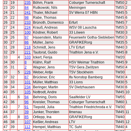
22
19
235
Böhm, Frank
Coburger Turnerschaft
TM50
2
23
20
84
Rutkowski, Nils
Meiningen
TM55
2
24
21
241
Thaler, Michael
SV Werra 07 HBN
TM45
5
25
22
98
Rabe, Thomas
TM45
6
26
23
233
Brünoth, Domenico
Erfurt
TM45
7
27
24
224
Krauß, Andreas
WSV 08 Lauscha
TM55
3
28
25
100
Köstner, Robert
33 Löwen
TM30
3
29
26
97
Hasenstein, Mario
Feuerwehr Gotha-Siebleben
TM50
3
30
27
86
Müller, Jarno
GRAFIKERorg
TM35
5
31
28
218
Schmidt, Jens
LTV Erfurt
TM40
3
32
29
221
Tautorat, Guido
Triathlon Jena e.V.
TM45
8
33
4
103
Ickert, Fenja
TW20
34
30
8
Klähn, Ralf
HSV Weimar Triathlon
TM45
9
35
31
2
Wagner, Jens
TSV Gera Zwötzen
TM50
4
36
5
226
Weber, Antje
TSV Stockheim
TW30
37
32
87
Brückner, Eric
Ifa Nonstop Bamberg
TM30
4
38
33
101
Müller, Matthias
33 Lions
TM30
5
39
34
234
Beringer, Martin
SV Dietzhausen
TM30
6
40
35
105
Nottrodt, Andre
TM45
10
41
6
94
Behning, Doris
Saalfelder LV
TW55
42
36
96
Kreisler, Thomas
Coburger Turnerschaft
TM60
1
43
7
91
Tiepold, Julia
Triathlon Friedrichroda e.V.
TW30
44
37
39
Junker, Thorsten
Ilmenau
TM45
11
45
8
85
Ortlepp, Ina
GRAFIKERorg
TW40
46
38
107
Keßler, Andreas
LTV
TM45
12
47
39
112
Hempel, Matthias
TC Suhl
TM40
4