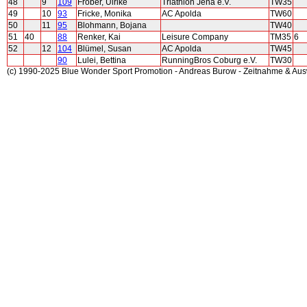
48
9
109
Fröber, Ulrike
Triathlon Jena e.V.
TW35
49
10
93
Fricke, Monika
AC Apolda
TW60
50
11
95
Blohmann, Bojana
TW40
51
40
88
Renker, Kai
Leisure Company
TM35
6
52
12
104
Blümel, Susan
AC Apolda
TW45
90
Lulei, Bettina
RunningBros Coburg e.V.
TW30
(c) 1990-2025 Blue Wonder Sport Promotion - Andreas Burow - Zeitnahme & Au