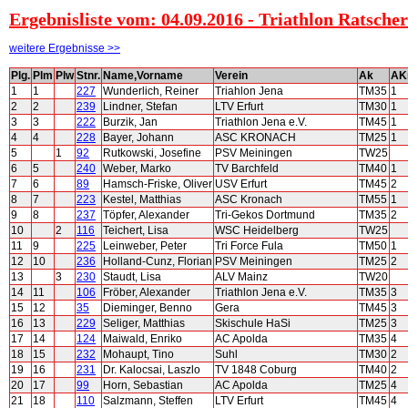
Ergebnisliste vom: 04.09.2016 - Triathlon Ratsch
weitere Ergebnisse >>
Plg.
Plm
Plw
Stnr.
Name,Vorname
Verein
Ak
A
1
1
227
Wunderlich, Reiner
Triahlon Jena
TM35
1
2
2
239
Lindner, Stefan
LTV Erfurt
TM30
1
3
3
222
Burzik, Jan
Triathlon Jena e.V.
TM45
1
4
4
228
Bayer, Johann
ASC KRONACH
TM25
1
5
1
92
Rutkowski, Josefine
PSV Meiningen
TW25
6
5
240
Weber, Marko
TV Barchfeld
TM40
1
7
6
89
Hamsch-Friske, Oliver
USV Erfurt
TM45
2
8
7
223
Kestel, Matthias
ASC Kronach
TM55
1
9
8
237
Töpfer, Alexander
Tri-Gekos Dortmund
TM35
2
10
2
116
Teichert, Lisa
WSC Heidelberg
TW25
11
9
225
Leinweber, Peter
Tri Force Fula
TM50
1
12
10
236
Holland-Cunz, Florian
PSV Meiningen
TM25
2
13
3
230
Staudt, Lisa
ALV Mainz
TW20
14
11
106
Fröber, Alexander
Triathlon Jena e.V.
TM35
3
15
12
35
Dieminger, Benno
Gera
TM45
3
16
13
229
Seliger, Matthias
Skischule HaSi
TM25
3
17
14
124
Maiwald, Enriko
AC Apolda
TM35
4
18
15
232
Mohaupt, Tino
Suhl
TM30
2
19
16
231
Dr. Kalocsai, Laszlo
TV 1848 Coburg
TM40
2
20
17
99
Horn, Sebastian
AC Apolda
TM25
4
21
18
110
Salzmann, Steffen
LTV Erfurt
TM45
4