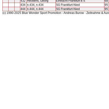
432
Heckens, Georg
Eintracht Frankfurt e.V.
68
434
n.434, n.434
SG Frankfurt-Nied
95
444
n.444, n.444
SG Frankfurt-Nied
95
(c) 1990-2025 Blue Wonder Sport Promotion - Andreas Burow - Zeitnahme & Au