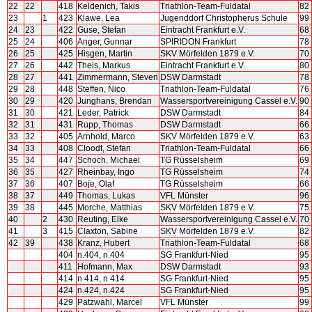
22
22
418
Keldenich, Takis
Triathlon-Team-Fuldatal
82
23
1
423
Klawe, Lea
Jugenddorf Christopherus Schule
99
24
23
422
Guse, Stefan
Eintracht Frankfurt e.V.
68
25
24
406
Anger, Gunnar
SPIRIDON Frankfurt
78
26
25
425
Hisgen, Martin
SKV Mörfelden 1879 e.V.
70
27
26
442
Theis, Markus
Eintracht Frankfurt e.V.
80
28
27
441
Zimmermann, Steven
DSW Darmstadt
78
29
28
448
Steffen, Nico
Triathlon-Team-Fuldatal
76
30
29
420
Junghans, Brendan
Wassersportvereinigung Cassel e.V.
90
31
30
421
Leder, Patrick
DSW Darmstadt
84
32
31
431
Rupp, Thomas
DSW Darmstadt
66
33
32
405
Arnhold, Marco
SKV Mörfelden 1879 e.V.
63
34
33
408
Cloodt, Stefan
Triathlon-Team-Fuldatal
66
35
34
447
Schoch, Michael
TG Rüsselsheim
69
36
35
427
Rheinbay, Ingo
TG Rüsselsheim
74
37
36
407
Boje, Olaf
TG Rüsselsheim
66
38
37
449
Thomas, Lukas
VFL Münster
96
39
38
445
Morche, Matthias
SKV Mörfelden 1879 e.V.
75
40
2
430
Reuting, Elke
Wassersportvereinigung Cassel e.V.
70
41
3
415
Claxton, Sabine
SKV Mörfelden 1879 e.V.
82
42
39
438
Kranz, Hubert
Triathlon-Team-Fuldatal
68
404
n.404, n.404
SG Frankfurt-Nied
95
411
Hofmann, Max
DSW Darmstadt
93
414
n 414, n 414
SG Frankfurt-Nied
95
424
n.424, n.424
SG Frankfurt-Nied
95
429
Patzwahl, Marcel
VFL Münster
99