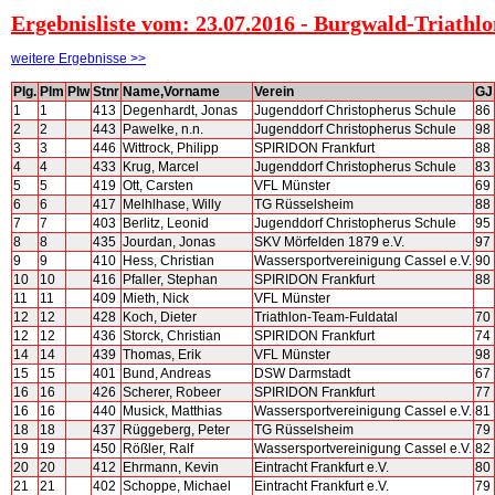
Ergebnisliste vom: 23.07.2016 - Burgwald-Triathl
weitere Ergebnisse >>
Plg.
Plm
Plw
Stnr
Name,Vorname
Verein
GJ
1
1
413
Degenhardt, Jonas
Jugenddorf Christopherus Schule
86
2
2
443
Pawelke, n.n.
Jugenddorf Christopherus Schule
98
3
3
446
Wittrock, Philipp
SPIRIDON Frankfurt
88
4
4
433
Krug, Marcel
Jugenddorf Christopherus Schule
83
5
5
419
Ott, Carsten
VFL Münster
69
6
6
417
Melhlhase, Willy
TG Rüsselsheim
88
7
7
403
Berlitz, Leonid
Jugenddorf Christopherus Schule
95
8
8
435
Jourdan, Jonas
SKV Mörfelden 1879 e.V.
97
9
9
410
Hess, Christian
Wassersportvereinigung Cassel e.V.
90
10
10
416
Pfaller, Stephan
SPIRIDON Frankfurt
88
11
11
409
Mieth, Nick
VFL Münster
12
12
428
Koch, Dieter
Triathlon-Team-Fuldatal
70
12
12
436
Storck, Christian
SPIRIDON Frankfurt
74
14
14
439
Thomas, Erik
VFL Münster
98
15
15
401
Bund, Andreas
DSW Darmstadt
67
16
16
426
Scherer, Robeer
SPIRIDON Frankfurt
77
16
16
440
Musick, Matthias
Wassersportvereinigung Cassel e.V.
81
18
18
437
Rüggeberg, Peter
TG Rüsselsheim
79
19
19
450
Rößler, Ralf
Wassersportvereinigung Cassel e.V.
82
20
20
412
Ehrmann, Kevin
Eintracht Frankfurt e.V.
80
21
21
402
Schoppe, Michael
Eintracht Frankfurt e.V.
79