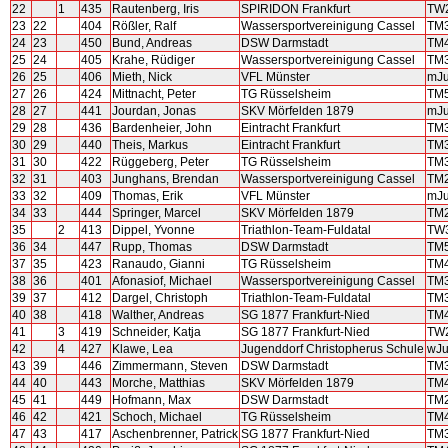
22
1
435
Rautenberg, Iris
SPIRIDON Frankfurt
TW
23
22
404
Rößler, Ralf
Wassersportvereinigung Cassel
TM
24
23
450
Bund, Andreas
DSW Darmstadt
TM
25
24
405
Krahe, Rüdiger
Wassersportvereinigung Cassel
TM
26
25
406
Mieth, Nick
VFL Münster
mJ
27
26
424
Mittnacht, Peter
TG Rüsselsheim
TM
28
27
441
Jourdan, Jonas
SKV Mörfelden 1879
mJ
29
28
436
Bardenheier, John
Eintracht Frankfurt
TM
30
29
440
Theis, Markus
Eintracht Frankfurt
TM
31
30
422
Rüggeberg, Peter
TG Rüsselsheim
TM
32
31
403
Junghans, Brendan
Wassersportvereinigung Cassel
TM
33
32
409
Thomas, Erik
VFL Münster
mJ
34
33
444
Springer, Marcel
SKV Mörfelden 1879
TM
35
2
413
Dippel, Yvonne
Triathlon-Team-Fuldatal
TW
36
34
447
Rupp, Thomas
DSW Darmstadt
TM
37
35
423
Ranaudo, Gianni
TG Rüsselsheim
TM
38
36
401
Afonasiof, Michael
Wassersportvereinigung Cassel
TM
39
37
412
Dargel, Christoph
Triathlon-Team-Fuldatal
TM
40
38
418
Walther, Andreas
SG 1877 Frankfurt-Nied
TM
41
3
419
Schneider, Katja
SG 1877 Frankfurt-Nied
TW
42
4
427
Klawe, Lea
Jugenddorf Christopherus Schule
wJ
43
39
446
Zimmermann, Steven
DSW Darmstadt
TM
44
40
443
Morche, Matthias
SKV Mörfelden 1879
TM
45
41
449
Hofmann, Max
DSW Darmstadt
TM
46
42
421
Schoch, Michael
TG Rüsselsheim
TM
47
43
417
Aschenbrenner, Patrick
SG 1877 Frankfurt-Nied
TM