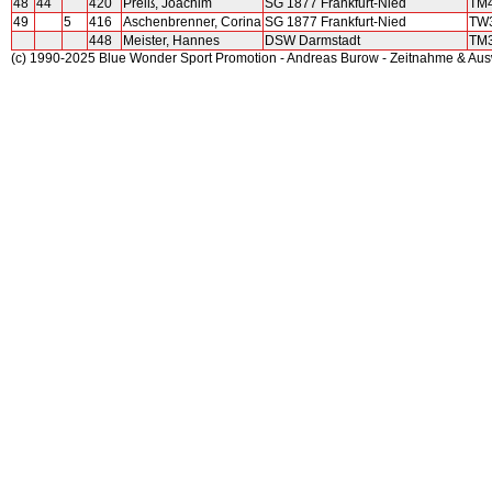
48
44
420
Preiß, Joachim
SG 1877 Frankfurt-Nied
TM
49
5
416
Aschenbrenner, Corina
SG 1877 Frankfurt-Nied
TW
448
Meister, Hannes
DSW Darmstadt
TM
(c) 1990-2025 Blue Wonder Sport Promotion - Andreas Burow - Zeitnahme & Au