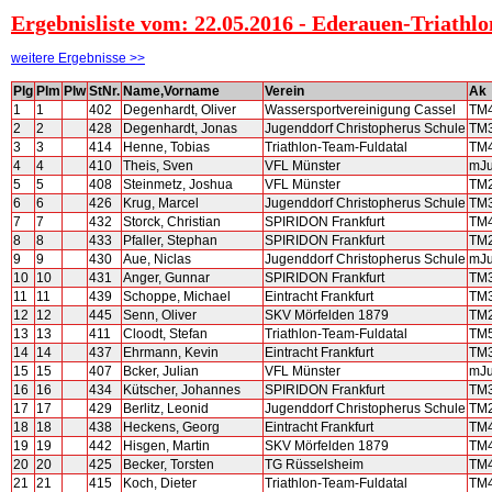
Ergebnisliste vom: 22.05.2016 - Ederauen-Triathlo
weitere Ergebnisse >>
Plg
Plm
Plw
StNr.
Name,Vorname
Verein
Ak
1
1
402
Degenhardt, Oliver
Wassersportvereinigung Cassel
TM
2
2
428
Degenhardt, Jonas
Jugenddorf Christopherus Schule
TM
3
3
414
Henne, Tobias
Triathlon-Team-Fuldatal
TM
4
4
410
Theis, Sven
VFL Münster
mJ
5
5
408
Steinmetz, Joshua
VFL Münster
TM
6
6
426
Krug, Marcel
Jugenddorf Christopherus Schule
TM
7
7
432
Storck, Christian
SPIRIDON Frankfurt
TM
8
8
433
Pfaller, Stephan
SPIRIDON Frankfurt
TM
9
9
430
Aue, Niclas
Jugenddorf Christopherus Schule
mJ
10
10
431
Anger, Gunnar
SPIRIDON Frankfurt
TM
11
11
439
Schoppe, Michael
Eintracht Frankfurt
TM
12
12
445
Senn, Oliver
SKV Mörfelden 1879
TM
13
13
411
Cloodt, Stefan
Triathlon-Team-Fuldatal
TM
14
14
437
Ehrmann, Kevin
Eintracht Frankfurt
TM
15
15
407
Bcker, Julian
VFL Münster
mJ
16
16
434
Kütscher, Johannes
SPIRIDON Frankfurt
TM
17
17
429
Berlitz, Leonid
Jugenddorf Christopherus Schule
TM
18
18
438
Heckens, Georg
Eintracht Frankfurt
TM
19
19
442
Hisgen, Martin
SKV Mörfelden 1879
TM
20
20
425
Becker, Torsten
TG Rüsselsheim
TM
21
21
415
Koch, Dieter
Triathlon-Team-Fuldatal
TM