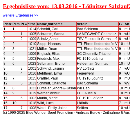
Ergebnisliste vom: 13.03.2016 - Lößnitzer Salzlauf
weitere Ergebnisse >>
Platz
Pl.m
Pl.w
Stnr.
Name,Vorname
Verein
GJ
AK
1
1
1014
Schmidt, Carl
Bad Schlema
8
mU
2
1
1005
Schramm, Sanna
LV MEGWARE Chemnitz
9
wU
3
2
1009
Schulz, Anneli
TSV Elektronik Gornsdorf
8
wU
4
2
1010
Stopp, Hannes
TTL Ehrenfriedersdorf e.V.
10
mU
5
3
1021
Müller, Dean
TTL Ehrenfriedersdorf e.V.
9
mU
6
4
1006
Engisch, Elias
SC Chemnitz Triathlon
9
mU
7
5
1003
Friedrich, Max
FC 1910 Lößnitz
9
mU
8
6
1023
Selbmann, Bruno
Helden am Sonntag
10
mU
9
3
1001
Schwind, Jasmin
RV Lößnitz
7
wU
10
4
1016
Mehlhorn, Enya
Feuerwehr
9
wU
11
7
1015
Gräßler, Paul
FC 1910 Lößnitz
9
mU
12
5
1013
Schmidt, Charlotte
Bad Schlema
6
wV
13
8
1022
Dürselen, Andrew-Jason
Wu Dao
10
mU
14
9
1019
Werner, Arthur
FCE Aue/LA
10
mU
15
6
1002
Martin, Merle
FC 1910 Lößnitz
8
wU
16
10
1018
Wild, Luca
Lößnitz
7
mU
17
7
1008
Wordl, Emily-Joline
Seiffen
10
wU
(c) 1990-2025 Blue Wonder Sport Promotion - Andreas Burow - Zeitnahme & Au