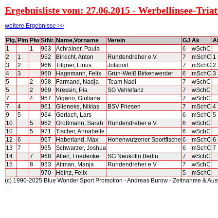
Ergebnisliste vom: 27.06.2015 - Werbellinsee-Tria
weitere Ergebnisse >>
Plg.
Plm
Plw
StNr.
Name,Vorname
Verein
GJ
Ak
A
1
1
963
Achrainer, Paula
6
wSchC
2
1
952
Birkicht, Anton
Rundendreher e.V.
7
mSchC
1
3
2
966
Tilgner, Linus
Jolsport
7
mSchC
2
4
3
960
Hagemann, Felix
Grün-Weiß Birkenwerder
6
mSchC
3
5
2
958
Farmand, Nadja
Team Nadi
7
wSchC
5
2
969
Kressin, Pia
SG Vehlefanz
7
wSchC
7
4
957
Vigano, Giuliana
7
wSchC
7
4
961
Glieneke, Niklas
BSV Friesen
7
mSchC
4
9
5
964
Gerlach, Lars
6
mSchC
5
10
5
962
Großmann, Sarah
Rundendreher e.V.
6
wSchC
10
5
971
Tischer, Annabelle
6
wSchC
12
6
967
Haberland, Max
Hohenwutzener Sportfische
6
mSchC
6
13
7
965
Schwarzer, Joshua
6
mSchC
7
14
7
968
Allert, Friederike
SG Neukölln Berlin
7
wSchC
15
8
953
Altman, Manja
Rundendreher e.V.
7
wSchC
970
Heinz, Felix
5
mSchC
(c) 1990-2025 Blue Wonder Sport Promotion - Andreas Burow - Zeitnahme & Au