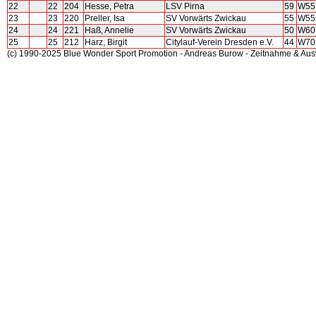
22
22
204
Hesse, Petra
LSV Pirna
59
W55
23
23
220
Preller, Isa
SV Vorwärts Zwickau
55
W55
24
24
221
Haß, Annelie
SV Vorwärts Zwickau
50
W60
25
25
212
Harz, Birgit
Citylauf-Verein Dresden e.V.
44
W70
(c) 1990-2025 Blue Wonder Sport Promotion - Andreas Burow - Zeitnahme & Au