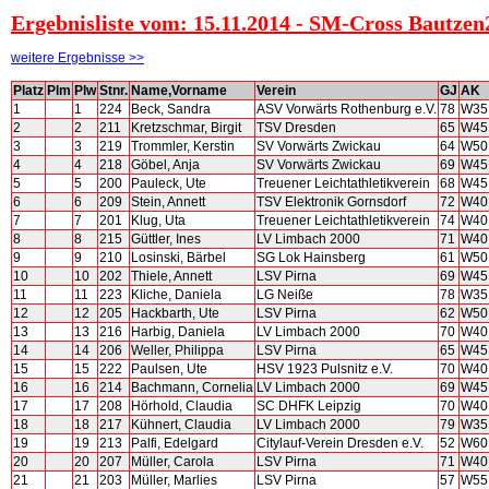
Ergebnisliste vom: 15.11.2014 - SM-Cross Bautzen
weitere Ergebnisse >>
Platz
Plm
Plw
Stnr.
Name,Vorname
Verein
GJ
AK
1
1
224
Beck, Sandra
ASV Vorwärts Rothenburg e.V.
78
W35
2
2
211
Kretzschmar, Birgit
TSV Dresden
65
W45
3
3
219
Trommler, Kerstin
SV Vorwärts Zwickau
64
W50
4
4
218
Göbel, Anja
SV Vorwärts Zwickau
69
W45
5
5
200
Pauleck, Ute
Treuener Leichtathletikverein
68
W45
6
6
209
Stein, Annett
TSV Elektronik Gornsdorf
72
W40
7
7
201
Klug, Uta
Treuener Leichtathletikverein
74
W40
8
8
215
Güttler, Ines
LV Limbach 2000
71
W40
9
9
210
Losinski, Bärbel
SG Lok Hainsberg
61
W50
10
10
202
Thiele, Annett
LSV Pirna
69
W45
11
11
223
Kliche, Daniela
LG Neiße
78
W35
12
12
205
Hackbarth, Ute
LSV Pirna
62
W50
13
13
216
Harbig, Daniela
LV Limbach 2000
70
W40
14
14
206
Weller, Philippa
LSV Pirna
65
W45
15
15
222
Paulsen, Ute
HSV 1923 Pulsnitz e.V.
70
W40
16
16
214
Bachmann, Cornelia
LV Limbach 2000
69
W45
17
17
208
Hörhold, Claudia
SC DHFK Leipzig
70
W40
18
18
217
Kühnert, Claudia
LV Limbach 2000
79
W35
19
19
213
Palfi, Edelgard
Citylauf-Verein Dresden e.V.
52
W60
20
20
207
Müller, Carola
LSV Pirna
71
W40
21
21
203
Müller, Marlies
LSV Pirna
57
W55