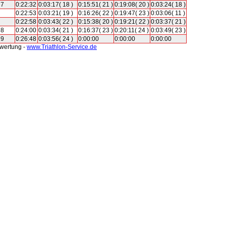
7
0:22:32
0:03:17( 18 )
0:15:51( 21 )
0:19:08( 20 )
0:03:24( 18 )
0:22:53
0:03:21( 19 )
0:16:26( 22 )
0:19:47( 23 )
0:03:06( 11 )
0:22:58
0:03:43( 22 )
0:15:38( 20 )
0:19:21( 22 )
0:03:37( 21 )
8
0:24:00
0:03:34( 21 )
0:16:37( 23 )
0:20:11( 24 )
0:03:49( 23 )
9
0:26:48
0:03:56( 24 )
0:00:00
0:00:00
0:00:00
swertung -
www.Triathlon-Service.de