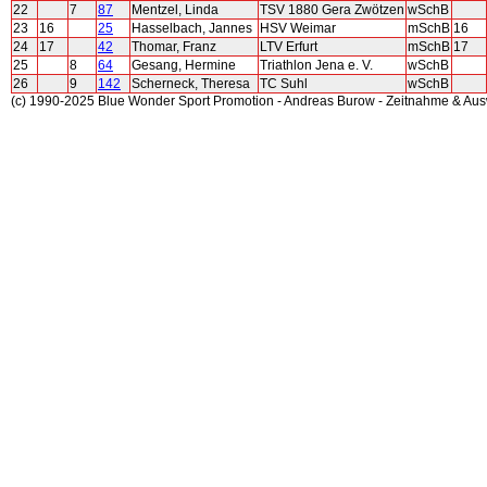
22
7
87
Mentzel, Linda
TSV 1880 Gera Zwötzen
wSchB
23
16
25
Hasselbach, Jannes
HSV Weimar
mSchB
16
24
17
42
Thomar, Franz
LTV Erfurt
mSchB
17
25
8
64
Gesang, Hermine
Triathlon Jena e. V.
wSchB
26
9
142
Scherneck, Theresa
TC Suhl
wSchB
(c) 1990-2025 Blue Wonder Sport Promotion - Andreas Burow - Zeitnahme & Au