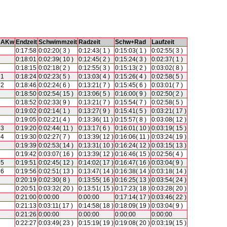
AKw
Endzeit
Schwimmzeit
Radzeit
Schw+Rad
Laufzeit
0:17:58
0:02:20( 3 )
0:12:43( 1 )
0:15:03( 1 )
0:02:55( 3 )
0:18:01
0:02:39( 10 )
0:12:45( 2 )
0:15:24( 3 )
0:02:37( 1 )
0:18:15
0:02:18( 2 )
0:12:55( 3 )
0:15:13( 2 )
0:03:02( 8 )
1
0:18:24
0:02:23( 5 )
0:13:03( 4 )
0:15:26( 4 )
0:02:58( 5 )
2
0:18:46
0:02:24( 6 )
0:13:21( 7 )
0:15:45( 6 )
0:03:01( 7 )
0:18:50
0:02:54( 15 )
0:13:06( 5 )
0:16:00( 9 )
0:02:50( 2 )
0:18:52
0:02:33( 9 )
0:13:21( 7 )
0:15:54( 7 )
0:02:58( 5 )
0:19:02
0:02:14( 1 )
0:13:27( 9 )
0:15:41( 5 )
0:03:21( 17 )
0:19:05
0:02:21( 4 )
0:13:36( 11 )
0:15:57( 8 )
0:03:08( 12 )
3
0:19:20
0:02:44( 11 )
0:13:17( 6 )
0:16:01( 10 )
0:03:19( 15 )
4
0:19:30
0:02:27( 7 )
0:13:39( 12 )
0:16:06( 11 )
0:03:24( 19 )
0:19:39
0:02:53( 14 )
0:13:31( 10 )
0:16:24( 12 )
0:03:15( 13 )
0:19:42
0:03:07( 16 )
0:13:39( 12 )
0:16:46( 15 )
0:02:56( 4 )
5
0:19:51
0:02:45( 12 )
0:14:02( 17 )
0:16:47( 16 )
0:03:04( 9 )
6
0:19:56
0:02:51( 13 )
0:13:47( 14 )
0:16:38( 14 )
0:03:18( 14 )
0:20:19
0:02:30( 8 )
0:13:55( 16 )
0:16:25( 13 )
0:03:54( 24 )
0:20:51
0:03:32( 20 )
0:13:51( 15 )
0:17:23( 18 )
0:03:28( 20 )
0:21:00
0:00:00
0:00:00
0:17:14( 17 )
0:03:46( 22 )
0:21:13
0:03:11( 17 )
0:14:58( 18 )
0:18:09( 19 )
0:03:04( 9 )
0:21:26
0:00:00
0:00:00
0:00:00
0:00:00
0:22:27
0:03:49( 23 )
0:15:19( 19 )
0:19:08( 20 )
0:03:19( 15 )