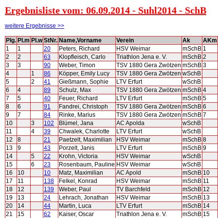
Ergebnisliste vom: 06.09.2014 - Suhl2014 - SchB
weitere Ergebnisse >>
Plg.
Pl.m
Pl.w
StNr.
Name,Vorname
Verein
Ak
AKm
1
1
20
Peters, Richard
HSV Weimar
mSchB
1
2
2
63
Klopfleisch, Carlo
Triathlon Jena e. V.
mSchB
2
3
3
90
Weber, Timon
TSV 1880 Gera Zwötzen
mSchB
3
4
1
86
Köpper, Emily Lucy
TSV 1880 Gera Zwötzen
wSchB
5
2
41
Gießmann, Sophie
LTV Erfurt
wSchB
6
4
89
Schulz, Max
TSV 1880 Gera Zwötzen
mSchB
4
7
5
40
Feuer, Richard
LTV Erfurt
mSchB
5
8
6
91
Fandrei, Christoph
TSV 1880 Gera Zwötzen
mSchB
6
9
7
84
Rinke, Marius
TSV 1880 Gera Zwötzen
mSchB
7
10
3
102
Blümel, Jana
AC Apolda
wSchB
11
4
39
Chwalek, Charlotte
LTV Erfurt
wSchB
12
8
21
Paetzelt, Maximilian
HSV Weimar
mSchB
8
13
9
43
Porzelt, Janis
LTV Erfurt
mSchB
9
14
5
22
Krohn, Victoria
HSV Weimar
wSchB
15
6
23
Rosenbaum, Pauline
HSV Weimar
wSchB
16
10
10
Matz, Maximilian
AC Apold
mSchB
10
17
11
138
Felkel, Konrad
HSV Weimar
mSchB
11
18
12
139
Weber, Paul
TV Barchfeld
mSchB
12
19
13
24
Lehrach, Jonathan
HSV Weimar
mSchB
13
20
14
44
Martin, Luca
LTV Erfurt
mSchB
14
21
15
62
Kaiser, Oscar
Triathlon Jena e. V.
mSchB
15