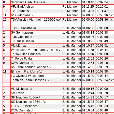
8
Schwimm Club Oberursel
RL Männer
01:10:48
00:09:24
9
VFL Bad Arolsen
RL Männer
01:11:25
00:10:01
10
TV Braunfels
RL Männer
01:13:03
00:11:39
11
RSG Montabaur
RL Männer
02:00:00
00:58:36
nic
12
TSV Amicitia Viernheim 1906/09 e.V.
RL Männer
02:00:00
00:58:36
nic
1
TSG Kleinostheim
1. HL Männer
01:06:36
00:00:00
2
SV Gelnhausen
1. HL Männer
01:08:14
00:01:38
3
TUS Griesheim
1. HL Männer
01:09:26
00:02:50
4
TG Rüsselsheim
1. HL Männer
01:10:25
00:03:49
5
VfL Münster
1. HL Männer
01:10:27
00:03:51
6
Wassersportvereinigung Cassel e.V.
1. HL Männer
01:11:20
00:04:44
7
Tri-flow Bad Endbach
1. HL Männer
01:11:36
00:05:00
8
Tri Force Fulda
1. HL Männer
01:12:02
00:05:26
9
DSW Darmstadt
1. HL Männer
01:12:54
00:06:18
10
AS LahnLaender Lahnau e.V
1. HL Männer
01:14:55
00:08:19
11
Eintracht Frankfurt e.V.
1. HL Männer
01:15:14
00:08:38
12
LC Olympia Wiesbaden
1. HL Männer
01:15:20
00:08:44
13
Triathlon-Team-Giessen e.V.
1. HL Männer
02:00:00
00:53:24
nic
1
VfL Michelstadt
2. HL Männer
01:09:16
00:00:00
2
SV Traisa
2. HL Männer
01:12:44
00:03:28
3
SF Triathlon Roßdorf
2. HL Männer
01:14:33
00:05:17
4
SC Neukirchen 1864 e.V.
2. HL Männer
01:15:03
00:05:47
5
E.O.S.C. Offenbach
2. HL Männer
01:15:49
00:06:33
6
DSW Darmstadt
2. HL Männer
01:16:04
00:06:48