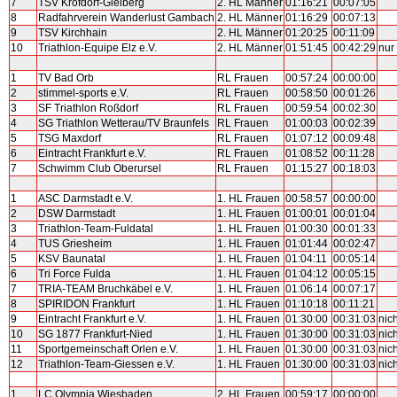
7
TSV Krofdorf-Gleiberg
2. HL Männer
01:16:21
00:07:05
8
Radfahrverein Wanderlust Gambach
2. HL Männer
01:16:29
00:07:13
9
TSV Kirchhain
2. HL Männer
01:20:25
00:11:09
10
Triathlon-Equipe Elz e.V.
2. HL Männer
01:51:45
00:42:29
nur 
1
TV Bad Orb
RL Frauen
00:57:24
00:00:00
2
stimmel-sports e.V.
RL Frauen
00:58:50
00:01:26
3
SF Triathlon Roßdorf
RL Frauen
00:59:54
00:02:30
4
SG Triathlon Wetterau/TV Braunfels
RL Frauen
01:00:03
00:02:39
5
TSG Maxdorf
RL Frauen
01:07:12
00:09:48
6
Eintracht Frankfurt e.V.
RL Frauen
01:08:52
00:11:28
7
Schwimm Club Oberursel
RL Frauen
01:15:27
00:18:03
1
ASC Darmstadt e.V.
1. HL Frauen
00:58:57
00:00:00
2
DSW Darmstadt
1. HL Frauen
01:00:01
00:01:04
3
Triathlon-Team-Fuldatal
1. HL Frauen
01:00:30
00:01:33
4
TUS Griesheim
1. HL Frauen
01:01:44
00:02:47
5
KSV Baunatal
1. HL Frauen
01:04:11
00:05:14
6
Tri Force Fulda
1. HL Frauen
01:04:12
00:05:15
7
TRIA-TEAM Bruchkäbel e.V.
1. HL Frauen
01:06:14
00:07:17
8
SPIRIDON Frankfurt
1. HL Frauen
01:10:18
00:11:21
9
Eintracht Frankfurt e.V.
1. HL Frauen
01:30:00
00:31:03
nic
10
SG 1877 Frankfurt-Nied
1. HL Frauen
01:30:00
00:31:03
nic
11
Sportgemeinschaft Orlen e.V.
1. HL Frauen
01:30:00
00:31:03
nic
12
Triathlon-Team-Giessen e.V.
1. HL Frauen
01:30:00
00:31:03
nic
1
LC Olympia Wiesbaden
2. HL Frauen
00:59:17
00:00:00