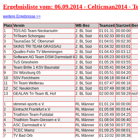
Ergebnisliste vom: 06.09.2014 - Celticman2014 -
weitere Ergebnisse >>
Platz
Verein
WB-Bez
Teamzeit
Startzeit
Be
1
TDS AG Team Neckarsulm
2. BL Süd
01:01:31
00:00:00
2
TriTeam Schongau
2. BL Süd
01:02:33
00:01:02
3
TaunaGas SC Oberursel
2. BL Süd
01:04:01
00:02:30
4
SKINS TRI TEAM GRASSAU
2. BL Süd
01:04:32
00:03:01
5
Quattro-Folio TV Memmingen
2. BL Süd
01:04:43
00:03:12
6
Software AG Team DSW Darmstadt II
2. BL Süd
01:05:23
00:03:52
7
TuS Griesheim
2. BL Süd
01:05:26
00:03:55
8
Team Brille 1 KSV Baunatal
2. BL Süd
01:05:41
00:04:10
9
SV Würzburg 05
2. BL Süd
01:05:51
00:04:20
10
SSV Forchheim
2. BL Süd
01:06:18
00:04:47
11
Tri Team Wetterau
2. BL Süd
01:07:47
00:06:16
12
SC Neukirchen
2. BL Süd
01:07:49
00:06:18
13
GEALAN Tri-Team IfL Hof
2. BL Süd
02:00:00
00:58:29
nic
1
stimmel-sports e.V.
RL Männer
01:01:24
00:00:00
2
Eintracht Frankfurt e.V.
RL Männer
01:05:08
00:03:44
3
Triathlon-Team-Fuldatal
RL Männer
01:05:49
00:04:25
4
Triathlon-Team-Giessen e.V.
RL Männer
01:08:04
00:06:40
5
ASC Darmstadt e.V.
RL Männer
01:08:59
00:07:35
6
TCEC Mainz
RL Männer
01:09:25
00:08:01
7
TV Bad Orb
RL Männer
01:10:02
00:08:38