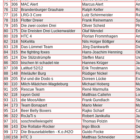
75
306
MAC Alert
Marcus Alert
An
76
132
Brandenburger Grauhaie
Ralph Keller
Ro
77
116
LRG-3 Core
Lutz Schirrmeister
Ra
78
316
Flotter Dreier
Frank Reinemann
Sy
79
165
Die zwei coolen Drei
Oliver Scheid
Ph
80
175
Die Dreisten Drei Luckenwalder
Olaf Wendel
Er
80
328
HTC 4
Florian Frommhagen
An
82
318
NiKeMa
Nils Holger Böttger
Ke
83
128
Das Lümmel Team
Jörg Dankwarth
Di
84
315
the fighting foxes
Hans-Joachim Henning
Ol
85
124
Die Stützstrümpfe
Steffen Manz
Uw
86
303
bischen tri schadet nie
Hannes Krüger
Ja
87
108
Latitud 52/12
Erik Trostmann
Ja
88
148
Ihleläufer Burg
Rüdiger Nickel
Fr
89
205
Evi und die Dodo s
Doreen Lücke
Ev
90
110
Milch-Mädchen-Magdeburg
Michael Hoberg
Ma
91
105
Rescue Team
René Marmulla
St
92
118
rayon Gold
Matthias Callehn
Lo
93
121
die MoosAlten
Frank Gundlach
St
94
173
Team Bonapart
Mario Meier
Ma
95
114
Beer Belly Boxers
Rajko Scharf
Ca
96
322
RoJaTi s
Robert Janikulla
Ja
97
101
soschnellwiesgeht
Thomas Polzin
Ti
98
143
Die Rollator-Rocker
Ingo Block
De
99
172
Die Brausetabletten - K.o./H2O
Guido Focke
Se
100
158
HTC 3
Matthias Schneider
St