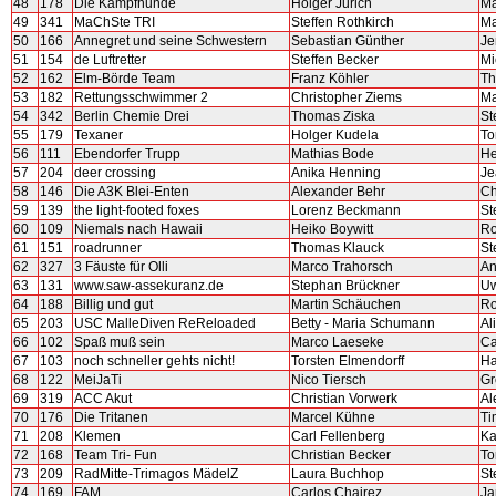
48
178
Die Kampfhunde
Holger Jurich
Ma
49
341
MaChSte TRI
Steffen Rothkirch
Ma
50
166
Annegret und seine Schwestern
Sebastian Günther
Je
51
154
de Luftretter
Steffen Becker
Mi
52
162
Elm-Börde Team
Franz Köhler
Th
53
182
Rettungsschwimmer 2
Christopher Ziems
Ma
54
342
Berlin Chemie Drei
Thomas Ziska
St
55
179
Texaner
Holger Kudela
To
56
111
Ebendorfer Trupp
Mathias Bode
He
57
204
deer crossing
Anika Henning
Je
58
146
Die A3K Blei-Enten
Alexander Behr
Ch
59
139
the light-footed foxes
Lorenz Beckmann
St
60
109
Niemals nach Hawaii
Heiko Boywitt
Ro
61
151
roadrunner
Thomas Klauck
St
62
327
3 Fäuste für Olli
Marco Trahorsch
An
63
131
www.saw-assekuranz.de
Stephan Brückner
Uw
64
188
Billig und gut
Martin Schäuchen
Ro
65
203
USC MalleDiven ReReloaded
Betty - Maria Schumann
Al
66
102
Spaß muß sein
Marco Laeseke
Ca
67
103
noch schneller gehts nicht!
Torsten Elmendorff
Ha
68
122
MeiJaTi
Nico Tiersch
Gr
69
319
ACC Akut
Christian Vorwerk
Al
70
176
Die Tritanen
Marcel Kühne
Ti
71
208
Klemen
Carl Fellenberg
Ka
72
168
Team Tri- Fun
Christian Becker
To
73
209
RadMitte-Trimagos MädelZ
Laura Buchhop
St
74
169
FAM
Carlos Chairez
Ja