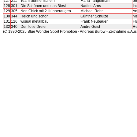
127
211
Team Sonnenschein
Maria Tangelmann
St
128
301
Die Schönen und das Biest
Nadine Arns
In
129
305
Nen Chick mit 2 Hühneraugen
Michael Rohr
An
130
344
Reich und schön
Günther Schulze
Ma
131
126
wisual metallbau
Frank Neubauer
Fr
132
340
Der flotte Dreier
Andre Geist
He
(c) 1990-2025 Blue Wonder Sport Promotion - Andreas Burow - Zeitnahme & Au