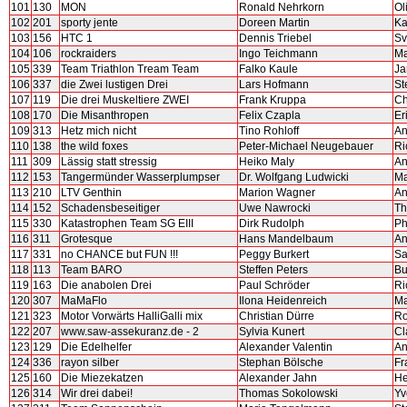
101
130
MON
Ronald Nehrkorn
Ol
102
201
sporty jente
Doreen Martin
Ka
103
156
HTC 1
Dennis Triebel
Sv
104
106
rockraiders
Ingo Teichmann
Ma
105
339
Team Triathlon Tream Team
Falko Kaule
Ja
106
337
die Zwei lustigen Drei
Lars Hofmann
St
107
119
Die drei Muskeltiere ZWEI
Frank Kruppa
Ch
108
170
Die Misanthropen
Felix Czapla
Er
109
313
Hetz mich nicht
Tino Rohloff
An
110
138
the wild foxes
Peter-Michael Neugebauer
Ri
111
309
Lässig statt stressig
Heiko Maly
An
112
153
Tangermünder Wasserplumpser
Dr. Wolfgang Ludwicki
Ma
113
210
LTV Genthin
Marion Wagner
An
114
152
Schadensbeseitiger
Uwe Nawrocki
Th
115
330
Katastrophen Team SG EIII
Dirk Rudolph
Ph
116
311
Grotesque
Hans Mandelbaum
An
117
331
no CHANCE but FUN !!!
Peggy Burkert
Sa
118
113
Team BARO
Steffen Peters
Bu
119
163
Die anabolen Drei
Paul Schröder
Ri
120
307
MaMaFlo
Ilona Heidenreich
Ma
121
323
Motor Vorwärts HalliGalli mix
Christian Dürre
Ro
122
207
www.saw-assekuranz.de - 2
Sylvia Kunert
Cl
123
129
Die Edelhelfer
Alexander Valentin
An
124
336
rayon silber
Stephan Bölsche
Fr
125
160
Die Miezekatzen
Alexander Jahn
He
126
314
Wir drei dabei!
Thomas Sokolowski
Yv