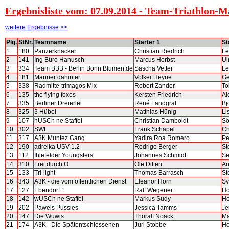
Ergebnisliste vom: 07.09.2014 - Team-Triathlon
weitere Ergebnisse >>
Plg.
StNr.
Teamname
Starter 1
St
1
180
Panzerknacker
Christian Riedrich
Fe
2
141
Ing Büro Hanusch
Marcus Herbst
Ul
3
334
Team BBB - Berlin Bonn Blumen.de
Sascha Vetter
Le
4
181
Männer dahinter
Volker Heyne
Ge
5
338
Radmitte-trimagos Mix
Robert Zander
To
6
135
the flying foxes
Kersten Friedrich
Al
7
335
Berliner Dreierlei
René Landgraf
Bj
8
325
3 Hübel
Matthias Hünig
Li
9
107
hUSCh ne Staffel
Christian Damboldt
Sö
10
302
SWL
Frank Schäpel
Ch
11
317
A3K Muntez Gang
Yadira Roa Romero
Pe
12
190
adreika USV 1.2
Rodrigo Berger
St
13
112
Ihlefelder Youngsters
Johannes Schmidt
Se
14
310
Frei durch O
Ole Ditten
An
15
133
Tri-light
Thomas Barrasch
St
16
343
A3K - die vom öffentlichen Dienst
Eleanor Horn
Sv
17
127
Ebendorf 1
Ralf Wegener
Ho
18
142
wUSCh ne Staffel
Markus Sudy
He
19
202
Pawels Pussies
Jessica Tamms
Je
20
147
Die Wuwis
Thoralf Noack
Ma
21
174
A3K - Die Spätentschlossenen
Juri Stobbe
Ho