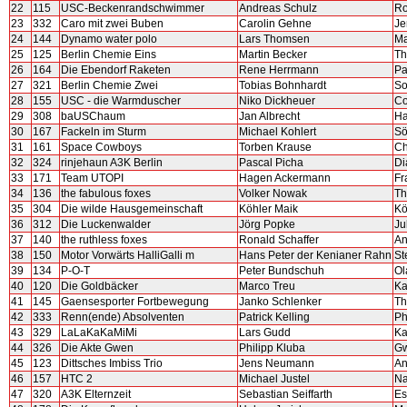
22
115
USC-Beckenrandschwimmer
Andreas Schulz
Ro
23
332
Caro mit zwei Buben
Carolin Gehne
Je
24
144
Dynamo water polo
Lars Thomsen
Ma
25
125
Berlin Chemie Eins
Martin Becker
Th
26
164
Die Ebendorf Raketen
Rene Herrmann
Pa
27
321
Berlin Chemie Zwei
Tobias Bohnhardt
So
28
155
USC - die Warmduscher
Niko Dickheuer
Co
29
308
baUSChaum
Jan Albrecht
Ha
30
167
Fackeln im Sturm
Michael Kohlert
Sö
31
161
Space Cowboys
Torben Krause
Ch
32
324
rinjehaun A3K Berlin
Pascal Picha
Di
33
171
Team UTOPI
Hagen Ackermann
Fr
34
136
the fabulous foxes
Volker Nowak
Th
35
304
Die wilde Hausgemeinschaft
Köhler Maik
Kö
36
312
Die Luckenwalder
Jörg Popke
Ju
37
140
the ruthless foxes
Ronald Schaffer
An
38
150
Motor Vorwärts HalliGalli m
Hans Peter der Kenianer Rahn
St
39
134
P-O-T
Peter Bundschuh
Ol
40
120
Die Goldbäcker
Marco Treu
Ka
41
145
Gaensesporter Fortbewegung
Janko Schlenker
Th
42
333
Renn(ende) Absolventen
Patrick Kelling
Ph
43
329
LaLaKaKaMiMi
Lars Gudd
Ka
44
326
Die Akte Gwen
Philipp Kluba
Gw
45
123
Dittsches Imbiss Trio
Jens Neumann
An
46
157
HTC 2
Michael Justel
Na
47
320
A3K Elternzeit
Sebastian Seiffarth
Es