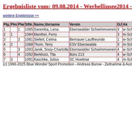
Ergebnisliste vom: 09.08.2014 - Werbellinsee2014 -
weitere Ergebnisse >>
Plg.
Plm
Plw
StNr.
Name,Vorname
Verein
GJ
Ak
1
1
1085
Saremba, Lena
Eberswalder Schwimmverein
3
w-Sch
2
1
1084
Manthei, Ferry
3
m-Sch
3
2
1081
Siefert, Celina
Bernauer Lauffreunde
1
w-Sch
4
2
1088
Thom, Terry
ESV Eberswalde
3
m-Sch
5
3
1093
Janik, Sissy-Charlotte
Eberswalder Schwimmverein
4
w-Sch
6
4
1092
Berkholz, Tita
Büro 213
4
w-Sch
7
3
1091
Kaschke, Julius
SC Hoetmar
4
m-Sch
(c) 1990-2025 Blue Wonder Sport Promotion - Andreas Burow - Zeitnahme & Au