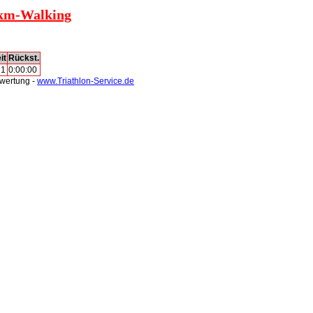
6 km-Walking
it
Rückst.
21
0:00:00
swertung -
www.Triathlon-Service.de