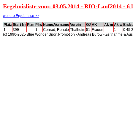
Ergebnisliste vom: 03.05.2014 - RIO-Lauf2014 - 
weitere Ergebnisse >>
Platz
Start Nr
Pl.m
Pl.w
Name,Vorname
Verein
GJ
AK
Ak m
Ak w
Endze
1
399
1
Conrad, Renate
Thalheim
51
Frauen
1
0:45:
(c) 1990-2025 Blue Wonder Sport Promotion - Andreas Burow - Zeitnahme & Au