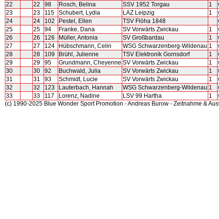
22
22
98
Rosch, Belina
SSV 1952 Torgau
1
23
23
115
Schubert, Lydia
LAZ Leipzig
1
24
24
102
Pestel, Ellen
TSV Flöha 1848
25
25
94
Franke, Dana
SV Vorwärts Zwickau
1
26
26
126
Müller, Antonia
SV Großbardau
1
27
27
124
Hübschmann, Celin
WSG Schwarzenberg-Wildenau
1
28
28
109
Brühl, Julienne
TSV Elektronik Gornsdorf
1
29
29
95
Grundmann, Cheyenne
SV Vorwärts Zwickau
1
30
30
92
Buchwald, Julia
SV Vorwärts Zwickau
1
31
31
93
Schmidt, Lucie
SV Vorwärts Zwickau
1
32
32
123
Lauterbach, Hannah
WSG Schwarzenberg-Wildenau
1
33
33
117
Lorenz, Nadine
LSV 99 Hartha
1
(c) 1990-2025 Blue Wonder Sport Promotion - Andreas Burow - Zeitnahme & Au