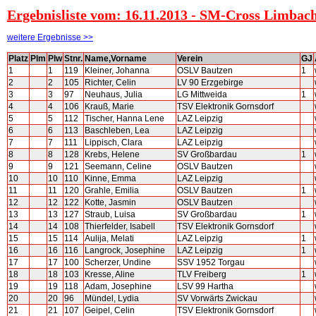
Ergebnisliste vom: 16.11.2013 - SM-Cross Limbac
weitere Ergebnisse >>
Platz
Plm
Plw
Stnr.
Name,Vorname
Verein
GJ
1
1
119
Kleiner, Johanna
OSLV Bautzen
1
2
2
105
Richter, Celin
LV 90 Erzgebirge
3
3
97
Neuhaus, Julia
LG Mittweida
1
4
4
106
Krauß, Marie
TSV Elektronik Gornsdorf
5
5
112
Tischer, Hanna Lene
LAZ Leipzig
6
6
113
Baschleben, Lea
LAZ Leipzig
7
7
111
Lippisch, Clara
LAZ Leipzig
8
8
128
Krebs, Helene
SV Großbardau
1
9
9
121
Seemann, Celine
OSLV Bautzen
10
10
110
Kinne, Emma
LAZ Leipzig
11
11
120
Grahle, Emilia
OSLV Bautzen
1
12
12
122
Kotte, Jasmin
OSLV Bautzen
13
13
127
Straub, Luisa
SV Großbardau
1
14
14
108
Thierfelder, Isabell
TSV Elektronik Gornsdorf
15
15
114
Aulija, Melati
LAZ Leipzig
1
16
16
116
Langrock, Josephine
LAZ Leipzig
1
17
17
100
Scherzer, Undine
SSV 1952 Torgau
18
18
103
Kresse, Aline
TLV Freiberg
1
19
19
118
Adam, Josephine
LSV 99 Hartha
20
20
96
Mündel, Lydia
SV Vorwärts Zwickau
21
21
107
Geipel, Celin
TSV Elektronik Gornsdorf