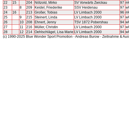
22
15
204
Nötzold, Mirko
SV Vorwärts Zwickau
97
m
23
8
209
Keidel, Friederike
SSV Heidenau
97
w
24
16
213
Großer, Tobias
LV Limbach 2000
96
m
25
9
215
Steinert, Linda
LV Limbach 2000
97
w
26
10
208
Ehnert, Jenny
TSV 1872 Pobershau
94
w
27
11
216
Müller, Christin
LV Limbach 2000
97
w
28
12
214
Oehlschlägel, Lisa Marie
LV Limbach 2000
94
w
(c) 1990-2025 Blue Wonder Sport Promotion - Andreas Burow - Zeitnahme & Au