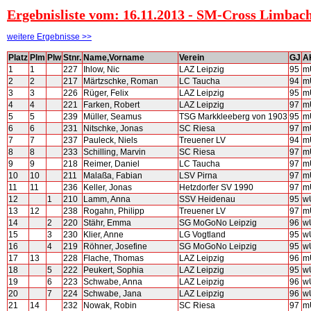
Ergebnisliste vom: 16.11.2013 - SM-Cross Limbac
weitere Ergebnisse >>
Platz
Plm
Plw
Stnr.
Name,Vorname
Verein
GJ
A
1
1
227
Ihlow, Nic
LAZ Leipzig
95
m
2
2
217
Märtzschke, Roman
LC Taucha
94
m
3
3
226
Rüger, Felix
LAZ Leipzig
95
m
4
4
221
Farken, Robert
LAZ Leipzig
97
m
5
5
239
Müller, Seamus
TSG Markkleeberg von 1903
95
m
6
6
231
Nitschke, Jonas
SC Riesa
97
m
7
7
237
Pauleck, Niels
Treuener LV
94
m
8
8
233
Schilling, Marvin
SC Riesa
97
m
9
9
218
Reimer, Daniel
LC Taucha
97
m
10
10
211
Malaßa, Fabian
LSV Pirna
97
m
11
11
236
Keller, Jonas
Hetzdorfer SV 1990
97
m
12
1
210
Lamm, Anna
SSV Heidenau
95
w
13
12
238
Rogahn, Philipp
Treuener LV
97
m
14
2
220
Stähr, Emma
SG MoGoNo Leipzig
96
w
15
3
230
Klier, Anne
LG Vogtland
95
w
16
4
219
Röhner, Josefine
SG MoGoNo Leipzig
95
w
17
13
228
Flache, Thomas
LAZ Leipzig
96
m
18
5
222
Peukert, Sophia
LAZ Leipzig
95
w
19
6
223
Schwabe, Anna
LAZ Leipzig
96
w
20
7
224
Schwabe, Jana
LAZ Leipzig
96
w
21
14
232
Nowak, Robin
SC Riesa
97
m