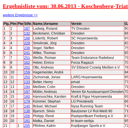
Ergebnisliste vom: 30.06.2013 - Koschenberg-Triat
weitere Ergebnisse >>
Plg.
Plm
Plw
StNr.
Name,Vorname
Verein
G
1
1
187
Ludwig, Roland
TV Dresden
9
2
2
132
Beckmann, Christian
Dresden
6
3
3
188
Lüderitz, Robert
SC Hoyerswerda
9
4
4
229
Smolinski, Jörg
Dresden
8
4
4
238
Vogel, Steffen
Dresden
7
6
6
241
Witke, Thomas
Dresden
6
7
7
251
Weiße, Roman
Team Endurance Radebeul
7
8
8
162
Heber, Enrico
Forza Ragazzi
7
9
9
202
Otto, Andreas
SV Elbland Coswig Meißen e.V.
7
10
10
159
Hagemeister, André
8
11
11
250
Zschornak, Jonas
LARG Hoyerswerda
9
12
12
133
Belter, Henry
privat
7
13
13
194
Meißner, Colin
Dresden
7
14
14
197
Müller, Andreas
Verein für Ausdauersport Dresden
7
15
15
160
Hannuschka, Karsten
Kraft & Figur Hoyerswerda
6
16
16
179
Kümmel, Stephan
LG Priestewitz
6
17
17
140
Bräsel, Michael
Nysa Running Team
7
18
18
136
Bjarsch, Silvio
Bautzener LV Rot-Weiß 90
7
19
19
206
Philipp, René
Radsportteam Freiberg e.V
6
20
20
191
Matka, Daniel
tri-team-serbja
9
21
1
205
Pförtner, Katrin
Kopfjaeger Sports e.V.
7