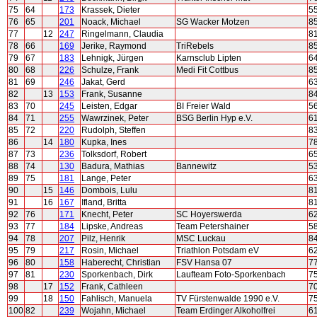
75
64
173
Krassek, Dieter
5
76
65
201
Noack, Michael
SG Wacker Motzen
8
77
12
247
Ringelmann, Claudia
8
78
66
169
Jerike, Raymond
TriRebels
8
79
67
183
Lehnigk, Jürgen
Karnsclub Lipten
6
80
68
226
Schulze, Frank
Medi Fit Cottbus
8
81
69
246
Jakat, Gerd
6
82
13
153
Frank, Susanne
8
83
70
245
Leisten, Edgar
BI Freier Wald
5
84
71
255
Wawrzinek, Peter
BSG Berlin Hyp e.V.
6
85
72
220
Rudolph, Steffen
8
86
14
180
Kupka, Ines
7
87
73
236
Tolksdorf, Robert
6
88
74
130
Badura, Mathias
Bannewitz
5
89
75
181
Lange, Peter
6
90
15
146
Dombois, Lulu
8
91
16
167
Ifland, Britta
8
92
76
171
Knecht, Peter
SC Hoyerswerda
6
93
77
184
Lipske, Andreas
Team Petershainer
5
94
78
207
Pilz, Henrik
MSC Luckau
8
95
79
217
Rosin, Michael
Triathlon Potsdam eV
6
96
80
158
Haberecht, Christian
FSV Hansa 07
7
97
81
230
Sporkenbach, Dirk
Laufteam Foto-Sporkenbach
7
98
17
152
Frank, Cathleen
7
99
18
150
Fahlisch, Manuela
TV Fürstenwalde 1990 e.V.
7
100
82
239
Wojahn, Michael
Team Erdinger Alkoholfrei
6