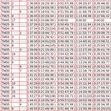
5
TM55
2
1:36:08
0:16:23( 30 )
0:52:57( 89 )
1:09:20( 67 )
0:26:48( 82 
5
TM25
7
1:36:16
0:18:03( 58 )
0:50:52( 75 )
1:08:55( 66 )
0:27:21( 88 
1
TW30
5
1:36:37
0:19:53( 74 )
0:51:55( 80 )
1:11:48( 78 )
0:24:49( 62 
5
TM25
8
1:36:45
0:20:33( 84 )
0:53:16( 92 )
1:13:49( 88 )
0:22:56( 42 
4
TM45
17
1:36:55
0:23:08( 99 )
0:00:00
0:00:00
0:00:00
5
TM25
9
1:37:26
0:22:26( 97 )
0:50:45( 73 )
1:13:11( 84 )
0:24:15( 54 
3
TM50
4
1:37:34
0:25:22(104)
0:48:26( 56 )
1:13:48( 87 )
0:23:46( 50 
4
TW25
1
1:37:40
0:19:44( 72 )
0:51:48( 79 )
1:11:32( 77 )
0:26:08( 75 
6
TM55
3
1:37:51
0:21:29( 92 )
0:52:47( 86 )
1:14:16( 89 )
0:23:35( 48 
1
TM50
5
1:38:38
0:24:01(103)
0:50:39( 72 )
1:14:40( 91 )
0:23:58( 51 
3
TM30
8
1:38:57
0:26:44(105)
0:46:23( 50 )
1:13:07( 83 )
0:25:50( 72 
8
TW35
3
1:39:08
0:21:15( 89 )
0:51:12( 76 )
1:12:27( 80 )
0:26:41( 79 
5
TM45
18
1:39:30
0:16:25( 32 )
0:54:42( 96 )
1:11:07( 74 )
0:28:23( 93 
3
TM60
1
1:39:36
0:20:17( 78 )
0:52:36( 84 )
1:12:53( 81 )
0:26:43( 81 
3
TM50
6
1:39:54
0:23:48(102)
0:49:36( 59 )
1:13:24( 85 )
0:26:30( 77 
1
TW30
6
1:39:56
0:19:41( 70 )
0:53:23( 93 )
1:13:04( 82 )
0:26:52( 83 
1
TW30
7
1:40:42
0:17:00( 44 )
0:55:18( 98 )
1:12:18( 79 )
0:28:24( 94 
2
TM50
7
1:41:21
0:21:00( 88 )
0:50:22( 67 )
1:11:22( 76 )
0:29:59( 98 
8
TM55
4
1:41:50
0:22:49( 98 )
0:52:06( 81 )
1:14:55( 92 )
0:26:55( 85 
4
TM25
10
1:42:28
0:20:42( 87 )
0:54:29( 95 )
1:15:11( 94 )
0:27:17( 87 
2
TM50
8
1:42:58
0:20:32( 83 )
0:54:28( 94 )
1:15:00( 93 )
0:27:58( 92 
7
TM35
15
1:43:25
0:21:33( 93 )
0:52:47( 87 )
1:14:20( 90 )
0:29:05( 97 
5
TM35
16
1:43:27
0:27:58(108)
0:50:33( 71 )
1:18:31(101)
0:24:56( 64 
0
TW40
2
1:44:41
0:18:05( 59 )
0:59:57(101)
1:18:02( 99 )
0:26:39( 78 
5
TW35
4
1:45:37
0:20:26( 80 )
0:56:37( 99 )
1:17:03( 96 )
0:28:34( 95 
1
TM50
9
1:46:55
0:21:49( 95 )
0:51:46( 78 )
1:13:35( 86 )
0:33:20(103