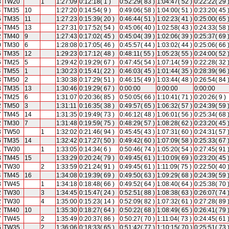
3
TW20
1
1:27:09
0:12:18( 1 )
0:52:29( 83 )
1:04:47( 52 )
0:22:22( 29 
4
TM35
10
1:27:20
0:14:54( 9 )
0:49:06( 58 )
1:04:00( 51 )
0:23:20( 45 
6
TM35
11
1:27:23
0:15:39( 20 )
0:46:44( 51 )
1:02:23( 41 )
0:25:00( 65 
6
TM45
13
1:27:31
0:17:52( 54 )
0:45:06( 40 )
1:02:58( 43 )
0:24:33( 58 
2
TM40
9
1:27:43
0:17:02( 45 )
0:45:04( 39 )
1:02:06( 39 )
0:25:37( 69 
0
TM30
6
1:28:08
0:17:05( 46 )
0:45:57( 44 )
1:03:02( 44 )
0:25:06( 66 
6
TM35
12
1:29:23
0:17:12( 48 )
0:48:11( 55 )
1:05:23( 55 )
0:24:00( 52 
6
TM25
5
1:29:42
0:19:29( 67 )
0:47:45( 54 )
1:07:14( 59 )
0:22:28( 32 
4
TM55
1
1:30:23
0:15:41( 22 )
0:46:03( 45 )
1:01:44( 35 )
0:28:39( 96 
3
TM50
2
1:30:38
0:17:29( 51 )
0:46:15( 49 )
1:03:44( 48 )
0:26:54( 84 
8
TM35
13
1:30:46
0:19:29( 67 )
0:00:00
0:00:00
0:00:00
5
TM25
6
1:31:07
0:20:36( 85 )
0:50:05( 66 )
1:10:41( 71 )
0:20:26( 9 )
2
TM50
3
1:31:11
0:16:35( 38 )
0:49:57( 65 )
1:06:32( 57 )
0:24:39( 59 
7
TM45
14
1:31:35
0:19:49( 73 )
0:46:12( 48 )
1:06:01( 56 )
0:25:34( 68 
2
TM30
7
1:31:48
0:19:59( 75 )
0:48:29( 57 )
1:08:28( 62 )
0:23:20( 45 
3
TW50
1
1:32:02
0:21:46( 94 )
0:45:45( 43 )
1:07:31( 60 )
0:24:31( 57 
6
TM35
14
1:32:42
0:17:27( 50 )
0:49:42( 60 )
1:07:09( 58 )
0:25:33( 67 
1
TW30
1
1:33:05
0:14:34( 6 )
0:50:46( 74 )
1:05:20( 54 )
0:27:45( 91 
8
TM45
15
1:33:29
0:20:24( 79 )
0:49:45( 61 )
1:10:09( 69 )
0:23:20( 45 
0
TW30
2
1:33:59
0:21:24( 91 )
0:49:45( 61 )
1:11:09( 75 )
0:22:50( 40 
4
TM45
16
1:34:08
0:19:39( 69 )
0:49:50( 63 )
1:09:29( 68 )
0:24:39( 59 
8
TW45
1
1:34:18
0:18:48( 66 )
0:49:52( 64 )
1:08:40( 64 )
0:25:38( 70 
2
TW30
3
1:34:45
0:15:47( 24 )
0:52:51( 88 )
1:08:38( 63 )
0:26:07( 74 
2
TW30
4
1:35:00
0:15:23( 14 )
0:52:09( 82 )
1:07:32( 61 )
0:27:28( 89 
2
TM40
10
1:35:30
0:18:27( 64 )
0:50:22( 68 )
1:08:49( 65 )
0:26:41( 79 
7
TW45
2
1:35:49
0:20:37( 86 )
0:50:27( 70 )
1:11:04( 73 )
0:24:45( 61 
6
TW35
2
1:36:06
0:18:33( 65 )
0:51:42( 77 )
1:10:15( 70 )
0:25:51( 73 