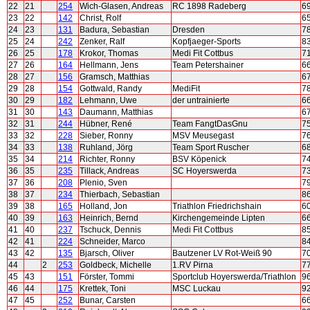
22
21
254
Wich-Glasen, Andreas
RC 1898 Radeberg
6
23
22
142
Christ, Rolf
6
24
23
131
Badura, Sebastian
Dresden
7
25
24
242
Zenker, Ralf
Kopfjaeger-Sports
8
26
25
178
Krokor, Thomas
Medi Fit Cottbus
7
27
26
164
Hellmann, Jens
Team Petershainer
6
28
27
156
Gramsch, Matthias
6
29
28
154
Gottwald, Randy
MediFit
7
30
29
182
Lehmann, Uwe
der untrainierte
6
31
30
143
Daumann, Matthias
6
32
31
244
Hübner, René
Team FangtDasGnu
7
33
32
228
Sieber, Ronny
MSV Meusegast
7
34
33
138
Ruhland, Jörg
Team Sport Ruscher
6
35
34
214
Richter, Ronny
BSV Köpenick
7
36
35
235
Tillack, Andreas
SC Hoyerswerda
7
37
36
208
Plenio, Sven
7
38
37
234
Thierbach, Sebastian
8
39
38
165
Holland, Jon
Triathlon Friedrichshain
6
40
39
163
Heinrich, Bernd
Kirchengemeinde Lipten
6
41
40
237
Tschuck, Dennis
Medi Fit Cottbus
8
42
41
224
Schneider, Marco
8
43
42
135
Bjarsch, Oliver
Bautzener LV Rot-Weiß 90
7
44
2
253
Goldbeck, Michelle
1.RV Pirna
7
45
43
151
Förster, Tommi
Sportclub Hoyerswerda/Triathlon
9
46
44
175
Krettek, Toni
MSC Luckau
9
47
45
252
Bunar, Carsten
6