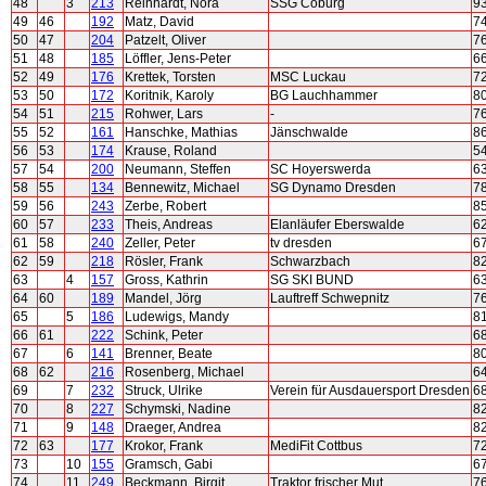
48
3
213
Reinhardt, Nora
SSG Coburg
9
49
46
192
Matz, David
7
50
47
204
Patzelt, Oliver
7
51
48
185
Löffler, Jens-Peter
6
52
49
176
Krettek, Torsten
MSC Luckau
7
53
50
172
Koritnik, Karoly
BG Lauchhammer
8
54
51
215
Rohwer, Lars
-
7
55
52
161
Hanschke, Mathias
Jänschwalde
8
56
53
174
Krause, Roland
5
57
54
200
Neumann, Steffen
SC Hoyerswerda
6
58
55
134
Bennewitz, Michael
SG Dynamo Dresden
7
59
56
243
Zerbe, Robert
8
60
57
233
Theis, Andreas
Elanläufer Eberswalde
6
61
58
240
Zeller, Peter
tv dresden
6
62
59
218
Rösler, Frank
Schwarzbach
8
63
4
157
Gross, Kathrin
SG SKI BUND
6
64
60
189
Mandel, Jörg
Lauftreff Schwepnitz
7
65
5
186
Ludewigs, Mandy
8
66
61
222
Schink, Peter
6
67
6
141
Brenner, Beate
8
68
62
216
Rosenberg, Michael
6
69
7
232
Struck, Ulrike
Verein für Ausdauersport Dresden
6
70
8
227
Schymski, Nadine
8
71
9
148
Draeger, Andrea
8
72
63
177
Krokor, Frank
MediFit Cottbus
7
73
10
155
Gramsch, Gabi
6
74
11
249
Beckmann, Birgit
Traktor frischer Mut
7