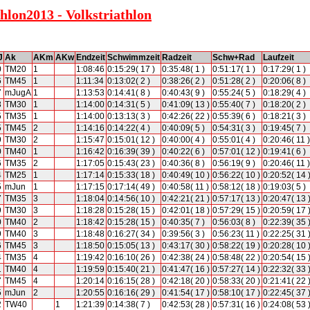
hlon2013 - Volkstriathlon
J
Ak
AKm
AKw
Endzeit
Schwimmzeit
Radzeit
Schw+Rad
Laufzeit
0
TM20
1
1:08:46
0:15:29( 17 )
0:35:48( 1 )
0:51:17( 1 )
0:17:29( 1 )
6
TM45
1
1:11:34
0:13:02( 2 )
0:38:26( 2 )
0:51:28( 2 )
0:20:06( 8 )
7
mJugA
1
1:13:53
0:14:41( 8 )
0:40:43( 9 )
0:55:24( 5 )
0:18:29( 4 )
3
TM30
1
1:14:00
0:14:31( 5 )
0:41:09( 13 )
0:55:40( 7 )
0:18:20( 2 )
5
TM35
1
1:14:00
0:13:13( 3 )
0:42:26( 22 )
0:55:39( 6 )
0:18:21( 3 )
5
TM45
2
1:14:16
0:14:22( 4 )
0:40:09( 5 )
0:54:31( 3 )
0:19:45( 7 )
9
TM30
2
1:15:47
0:15:01( 12 )
0:40:00( 4 )
0:55:01( 4 )
0:20:46( 11 )
0
TM40
1
1:16:42
0:16:39( 39 )
0:40:22( 6 )
0:57:01( 12 )
0:19:41( 6 )
6
TM35
2
1:17:05
0:15:43( 23 )
0:40:36( 8 )
0:56:19( 9 )
0:20:46( 11 )
4
TM25
1
1:17:14
0:15:33( 18 )
0:40:49( 10 )
0:56:22( 10 )
0:20:52( 14 
5
mJun
1
1:17:15
0:17:14( 49 )
0:40:58( 11 )
0:58:12( 18 )
0:19:03( 5 )
7
TM35
3
1:18:04
0:14:56( 10 )
0:42:21( 21 )
0:57:17( 13 )
0:20:47( 13 
9
TM30
3
1:18:28
0:15:28( 15 )
0:42:01( 18 )
0:57:29( 15 )
0:20:59( 17 
0
TM40
2
1:18:42
0:15:28( 15 )
0:40:35( 7 )
0:56:03( 8 )
0:22:39( 35 
9
TM40
3
1:18:48
0:16:27( 34 )
0:39:56( 3 )
0:56:23( 11 )
0:22:25( 31 
6
TM45
3
1:18:50
0:15:05( 13 )
0:43:17( 30 )
0:58:22( 19 )
0:20:28( 10 
4
TM35
4
1:19:42
0:16:10( 26 )
0:42:38( 24 )
0:58:48( 22 )
0:20:54( 15 
1
TM40
4
1:19:59
0:15:40( 21 )
0:41:47( 16 )
0:57:27( 14 )
0:22:32( 33 
7
TM45
4
1:20:14
0:16:15( 28 )
0:42:18( 20 )
0:58:33( 20 )
0:21:41( 22 
5
mJun
2
1:20:55
0:16:16( 29 )
0:41:54( 17 )
0:58:10( 17 )
0:22:45( 37 
2
TW40
1
1:21:39
0:14:38( 7 )
0:42:53( 28 )
0:57:31( 16 )
0:24:08( 53 