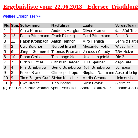
Ergebnisliste vom: 22.06.2013 - Edersee-Triathlon2
weitere Ergebnisse >>
Plg.
Stnr.
Schwimmer
Radfahrer
Läufer
Verein/Team
1
1
Clara Kramer
Andreas Mergler
Oliver Kramer
das Süd-Trio
2
13
Paula Bringmann
Frank Pfennig
Gerd Bringmann
Fanta 3
3
11
Ralph Krombach
Anton Henrich
Miro Henrich
Lehm & Farb
4
2
Uwe Bergner
Norbert Brandt
Alexander Vohs
Wieselflink
5
6
Jürgen Germeroth
Thomas Essmann
Vanessa Claudy
TSV Netze
6
10
Diana Gerhold
Tim Langefeld
Ursel Langefeld
Die 3
7
7
Ulrich Huttner
Christian Berger
Julia Sperber
osgoLAN
8
4
Nils Schaburow
Bernd Schaburow
Ruth Schaburow
Schabus
9
3
Kristof Brand
Christoph Lippe
Stephan Naumann
Absolut ferti
10
9
Timo Zarges-Graf
Stefan Kinscher
Martin Gebauer
Heimertshau
11
8
Uwe Braisz
Tina Becker
Sven Braisz
SirBraisz
(c) 1990-2025 Blue Wonder Sport Promotion - Andreas Burow - Zeitnahme & Au