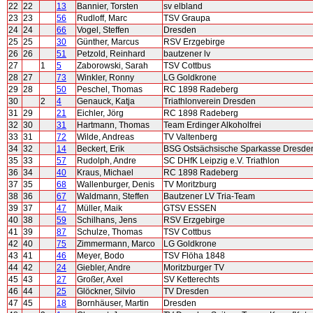
22
22
13
Bannier, Torsten
sv elbland
23
23
56
Rudloff, Marc
TSV Graupa
24
24
66
Vogel, Steffen
Dresden
25
25
30
Günther, Marcus
RSV Erzgebirge
26
26
51
Petzold, Reinhard
bautzener lv
27
1
5
Zaborowski, Sarah
TSV Cottbus
28
27
73
Winkler, Ronny
LG Goldkrone
29
28
50
Peschel, Thomas
RC 1898 Radeberg
30
2
4
Genauck, Katja
Triathlonverein Dresden
31
29
21
Eichler, Jörg
RC 1898 Radeberg
32
30
31
Hartmann, Thomas
Team Erdinger Alkoholfrei
33
31
72
Wilde, Andreas
TV Valtenberg
34
32
14
Beckert, Erik
BSG Ostsächsische Sparkasse Dresde
35
33
57
Rudolph, Andre
SC DHfK Leipzig e.V. Triathlon
36
34
40
Kraus, Michael
RC 1898 Radeberg
37
35
68
Wallenburger, Denis
TV Moritzburg
38
36
67
Waldmann, Steffen
Bautzener LV Tria-Team
39
37
47
Müller, Maik
GTSV ESSEN
40
38
59
Schilhans, Jens
RSV Erzgebirge
41
39
87
Schulze, Thomas
TSV Cottbus
42
40
75
Zimmermann, Marco
LG Goldkrone
43
41
46
Meyer, Bodo
TSV Flöha 1848
44
42
24
Giebler, Andre
Moritzburger TV
45
43
27
Großer, Axel
SV Ketterechts
46
44
25
Glöckner, Silvio
TV Dresden
47
45
18
Bornhäuser, Martin
Dresden