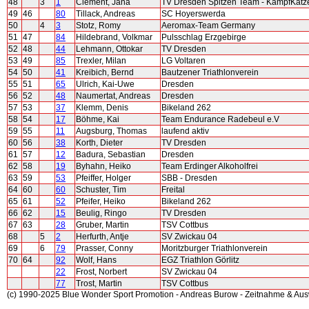
48
3
1
Clement, Jana
TV Dresden Spitzen Team - KampfKatz
49
46
80
Tillack, Andreas
SC Hoyerswerda
50
4
3
Stotz, Romy
Aeromax-Team Germany
51
47
84
Hildebrand, Volkmar
Pulsschlag Erzgebirge
52
48
44
Lehmann, Ottokar
TV Dresden
53
49
85
Trexler, Milan
LG Voltaren
54
50
41
Kreibich, Bernd
Bautzener Triathlonverein
55
51
65
Ulrich, Kai-Uwe
Dresden
56
52
48
Naumertat, Andreas
Dresden
57
53
37
Klemm, Denis
Bikeland 262
58
54
17
Böhme, Kai
Team Endurance Radebeul e.V
59
55
11
Augsburg, Thomas
laufend aktiv
60
56
38
Korth, Dieter
TV Dresden
61
57
12
Badura, Sebastian
Dresden
62
58
19
Byhahn, Heiko
Team Erdinger Alkoholfrei
63
59
53
Pfeiffer, Holger
SBB - Dresden
64
60
60
Schuster, Tim
Freital
65
61
52
Pfeifer, Heiko
Bikeland 262
66
62
15
Beulig, Ringo
TV Dresden
67
63
28
Gruber, Martin
TSV Cottbus
68
5
2
Herfurth, Antje
SV Zwickau 04
69
6
79
Prasser, Conny
Moritzburger Triathlonverein
70
64
92
Wolf, Hans
EGZ Triathlon Görlitz
22
Frost, Norbert
SV Zwickau 04
77
Trost, Martin
TSV Cottbus
(c) 1990-2025 Blue Wonder Sport Promotion - Andreas Burow - Zeitnahme & Au