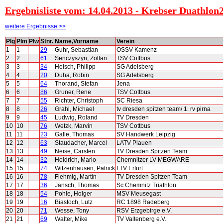
Ergebnisliste vom: 14.04.2013 - Krebser Duathlon2
weitere Ergebnisse >>
Plg
Plm
Plw
Stnr.
Name,Vorname
Verein
1
1
29
Guhr, Sebastian
OSSV Kamenz
2
2
61
Senczyszyn, Zoltan
TSV Cottbus
3
3
34
Heisch, Philipp
SG Adelsberg
4
4
20
Duha, Robin
SG Adelsberg
5
5
64
Thorand, Stefan
Jena
6
6
86
Gruner, Rene
TSV Cottbus
7
7
55
Richter, Christoph
SC Riesa
8
8
26
Grahl, Michael
tv dresden spitzen team/ 1. rv pirna
9
9
45
Ludwig, Roland
TV Dresden
10
10
76
Wetzk, Marvin
TSV Cottbus
11
11
23
Galle, Thomas
SV Handwerk Leipzig
12
12
63
Staudacher, Marcel
LATV Plauen
13
13
49
Neise, Carsten
TV Dresden Spitzen Team
14
14
32
Heidrich, Mario
Chemnitzer LV MEGWARE
15
15
74
Witzenhausen, Patrick
LTV Erfurt
16
16
78
Flehmig, Martin
TV Dresden Spitzen Team
17
17
36
Jänsch, Thomas
Sc Chemnitz Triathlon
18
18
54
Pohle, Holger
MSV Meusegast
19
19
16
Biastoch, Lutz
RC 1898 Radeberg
20
20
71
Wesse, Tony
RSV Erzgebirge e.V.
21
21
69
Walter, Mike
TV Valtenberg e.V.