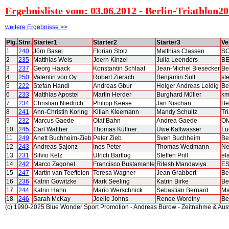
Ergebnisliste vom: 03.06.2012 - Berlin-Triathlon201
weitere Ergebnisse >>
Plg.
Stnr.
Starter1
Starter2
Starter3
Ve
1
240
Jörn Basel
Florian Stolz
Matthias Classen
SC
2
235
Matthias Weis
Joern Kinzel
Julia Leenders
BE
3
237
Georg Haack
Konstantin Schlaaf
Jean-Michel Biesecker
Be
4
250
Valentin von Oy
Robert Zierach
Benjamin Sult
st
5
222
Stefan Handl
Andreas Gbur
Holger Andreas Leidig
Be
6
233
Matthias Apostel
Martin Herder
Burghard Müller
km
7
234
Christian Niedrich
Philipp Keese
Jan Nischan
Be
8
241
Ann-Christin Koring
Kilian Kleemann
Mandy Schultz
Tr
9
232
Marcus Gaede
Olaf Bahn
Andrea Gaede
O
10
245
Carl Walther
Thomas Küffner
Uwe Kaltwasser
Lu
11
249
Anett Buchheim-Zieb
Peter Zieb
Sven Buchheim
Be
12
243
Andreas Sajonz
Ines Peter
Thomas Wedmann
Ne
13
231
Silvio Kelz
Ulrich Bartlog
Steffen Prill
el
14
242
Marco Zagonel
Francisco Bustamante
Ritesh Mandaviya
ES
15
247
Martin van Teeffelen
Teresa Wagner
Jean Grabbert
Be
16
236
Katrin Gowitzke
Mark Seeling
Katrin Birke
Be
17
244
Katrin Hahn
Mario Werschnick
Sebastian Bernard
Ma
18
246
Sarah McKay
Joelle Johns
Renee Worotny
Be
(c) 1990-2025 Blue Wonder Sport Promotion - Andreas Burow - Zeitnahme & Au