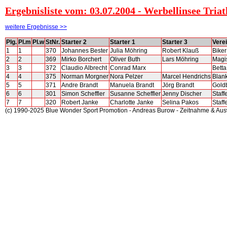
Ergebnisliste vom: 03.07.2004 - Werbellinsee Triath
weitere Ergebnisse >>
Plg.
Pl.m
Pl.w
StNr.
Starter 2
Starter 1
Starter 3
Vere
1
1
370
Johannes Bester
Julia Möhring
Robert Klauß
Bike
2
2
369
Mirko Borchert
Oliver Buth
Lars Möhring
Magi
3
3
372
Claudio Albrecht
Conrad Marx
Betta
4
4
375
Norman Morgner
Nora Pelzer
Marcel Hendrichs
Blan
5
5
371
Andre Brandt
Manuela Brandt
Jörg Brandt
Gold
6
6
301
Simon Scheffler
Susanne Scheffler
Jenny Discher
Staff
7
7
320
Robert Janke
Charlotte Janke
Selina Pakos
Staff
(c) 1990-2025 Blue Wonder Sport Promotion - Andreas Burow - Zeitnahme & Au