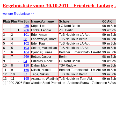
Ergebnisliste vom: 30.10.2011 - Friedrich-Ludwig-
weitere Ergebnisse >>
Platz
Plm
Plw
Stnr.
Name,Vorname
Schule
GJ
AK
1
1
255
Köpp, Leo
LG Nord Berlin
98
m Sch
1
1
266
Fricke, Leonie
Z88 Berlin
99
w Sch
3
2
101
Edel, Anton
TuS Neukölln/ LA-Abt.
99
m Sch
4
3
38
Lapawzcyk, Thore
TuS Neukölln Berlin
98
m Sch
5
4
102
Edel, Paul
TuS Neukölln/ LA-Abt.
99
m Sch
6
5
103
Seider, Maximilian
TuS Neukölln/ LA-Abt.
99
m Sch
7
6
164
Djender, Junes
Berliner Turnerschaft - LA-Abt.
99
m Sch
8
7
269
Betton, Jasper
Berlin
98
m Sch
9
2
84
Edzards, Neele
LG Nord Berlin
98
w Sch
10
8
120
Dahm, Max
TSV Rudow
99
m Sch
11
9
165
Nitsch, Nikolai
Berliner Turnerschaft - LA-Abt.
99
m Sch
12
10
37
Täge, Niklas
TuS Neukölln Berlin
99
m Sch
13
11
195
Assmann, Wladimir
TuS Neukölln/ Turn-Abt.
99
m Sch
(c) 1990-2025 Blue Wonder Sport Promotion - Andreas Burow - Zeitnahme & Au