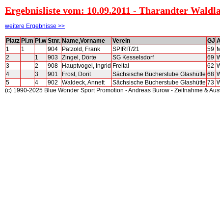
Ergebnisliste vom: 10.09.2011 - Tharandter Waldl
weitere Ergebnisse >>
Platz
Pl.m
Pl.w
Stnr.
Name,Vorname
Verein
GJ
1
1
904
Pätzold, Frank
SPIRIT/21
59
2
1
903
Zingel, Dörte
SG Kesselsdorf
69
3
2
908
Hauptvogel, Ingrid
Freital
62
4
3
901
Frost, Dorit
Sächsische Bücherstube Glashütte
68
5
4
902
Waldeck, Annett
Sächsische Bücherstube Glashütte
73
(c) 1990-2025 Blue Wonder Sport Promotion - Andreas Burow - Zeitnahme & Au