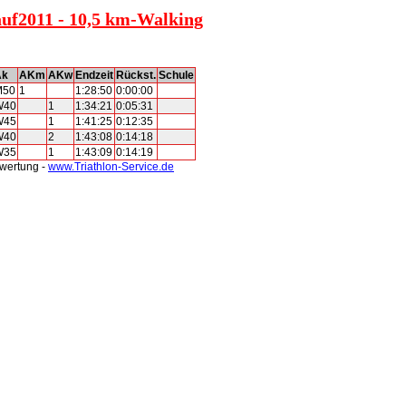
auf2011 - 10,5 km-Walking
Ak
AKm
AKw
Endzeit
Rückst.
Schule
M50
1
1:28:50
0:00:00
W40
1
1:34:21
0:05:31
W45
1
1:41:25
0:12:35
W40
2
1:43:08
0:14:18
W35
1
1:43:09
0:14:19
swertung -
www.Triathlon-Service.de