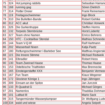
75
324
Hot jumping rabbits
Sebastian Harran
76
168
running gag
Sören Dietrich
77
314
Flotter Dreier
Frank Reinemann
78
119
Freitagsschwimmer
Ingo Block
79
310
Die Bulletten-Bande
Robert Gohlke
80
312
ACC akut
Christian Vorwerk
81
326
Die Gurkentruppe
Steffen Herms
82
132
Torpedo Sternbrücke
Horst Lüderitz
83
327
Team ohne Namen
Enrico Behrens
84
150
HTC - Cocktailbar Stendal
Mathias Schneide
85
144
Team V-Q-W
Ralf Hartmann
86
202
Wasserball Nixen
Katja Paetz
87
180
Rettungsschwimmer I-Barleber See
Matthias Angierski
88
115
Die Innere Stimme
Michael Redweik
89
141
Elbradler
Robert Hess
90
130
Team Zweirad Haase
Thomas Haase
91
153
Ostelbische Triathleten
Max Brennecke
92
165
Einsteigerstaffel XXX
Benjamin Vermee
93
167
Fun Team
Klaus Wegener
94
172
Glockner Könige 1
Ingo Jähnigen
95
309
Einsam an der Spitze
Jan Jurczok
96
133
R-Quadrat G
Michael Görges
97
201
Namenlos
Thaddäa Dohman
98
101
Latitud III
Mario Sack
99
315
Tangermünder Wasserplumpser
Dr. Wolfgang Ludw
100
334
wald und wiese
Angela Seipelt