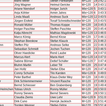
Mario Meier
Stefan Pankanjen
M<120
19
3:42:
Jörg Wagner
Helmut Gericke
M>120
14
3:43:
Ariane Niendorf
Holger Jurich
Mix>120
5
3:43:
Anja Köhler
Armin Jahns
Mix>120
6
3:43:
Linda Maaß
Andreas Suck
Mix<120
12
3:43:
Jürgen Eisfeld
Toralf Schmidtschneider
M>120
15
3:43:
Ronald Müller
Thomas Koppe
M>120
16
3:45:
Holger Paschke
Steffen Paschke
M<120
20
3:45:
Katja Albrecht
Mathias Magdowski
Mix<120
13
3:46:
Marco König
Bernd Klose
M>120
17
3:46:
Stephan Beeskow
Stefan Klauck
M<120
21
3:46:
ann
Steffen Pilz
Andreas Selke
M<120
22
3:46:
Sebastian Schmidt
Jochen Tuchen
M<120
23
3:46:
Oliver Haedicke
René Laube
M<120
24
3:47:
Marcus Alert
Marie Alert
Mix<120
14
3:47:
Sabine Börner
Detlef Schäfer
Mix>120
7
3:47:
Bluhm Martin
Leber Till
M<120
25
3:47:
Jan Holtz
Stefan Elbe
M<120
26
3:47:
Conny Schulze
Tilo Karsten
Mix>120
8
3:49:
Peter Barthel
Klaus-Dieter Mey
M>120
18
3:49:
r
Dirk Schlemmermeier
Vinzent Rasche
M<120
27
3:49:
Bernd Schiesser
Ben Grabenberg
M>120
19
3:49:
 Helmchen
Tobias Ulrich
Ronny Müller
M>120
20
3:50:
Ronny Sievers
Bernd Sievers
M<120
28
3:50:
Claudia Ziems
Uwe Lehr
Mix>120
9
3:51:
Dirk Cuno
Henryk Jackisch
M>120
21
3:51:
äus
Torsten Wegner
Stefan Götze
M<120
29
3:51: