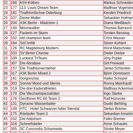
22
166
KSV-Köthen
Markus Schneider
23
177
113. Louis Dream Team
Matthias Vogelsb
24
181
Triathlonfüchse Osterburg
Kersten Friedrich
25
337
Deine Mutter
Sebastian Hofma
26
204
A3K Berlin - Mädchen 1
Diana Weißbach
27
140
Moonwalker
Thomas Barrasch
28
127
Fackeln im Sturm
Torsten Bessing
29
102
old champion team
Chris Wasser
29
164
SöChriMi
Sören Kohlert
31
126
RC Magdeburg Masters
Horst Matschiske
32
333
SV Berlin Chemie
Dieter Dietze
33
339
Luckiest TriTeam
Jörg Popke
34
307
Die Abrafaxe
Grit Freiwald
35
157
Die Triathlonversteher
Janko Schlenker
36
317
A3K Berlin Mixed 2
Björn Dommann
37
161
Gorgonzola
Haiko Schepel
38
303
Sonne/ Mond und Sterne
Ronny Meinhardt
39
319
Die drei Kaderathleten
Matthias Ackerma
40
170
Die Wechselspezialisten
Ingo Starke
41
176
Genthiner RC 66 Team 2
Ralf Hünecke
42
131
Dynamo Wasserballer
Guido Behling
43
149
HTC - Hotel Schwarzer Adler Stendal
Stefan Brämer
44
175
Ihleläufer Team 3
Sebastian Anselm
45
332
Die Adipösen
Falko Bremer
46
316
Schnellstarter
Anne Schaubs
47
305
SC Concordia Scharmede
Sönke Meyer