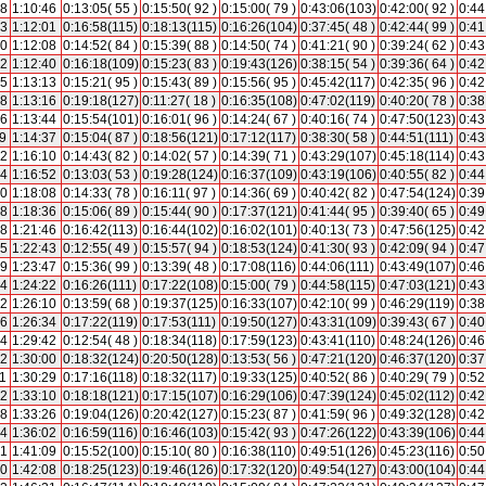
28
1:10:46
0:13:05( 55 )
0:15:50( 92 )
0:15:00( 79 )
0:43:06(103)
0:42:00( 92 )
0:44
43
1:12:01
0:16:58(115)
0:18:13(115)
0:16:26(104)
0:37:45( 48 )
0:42:44( 99 )
0:41
50
1:12:08
0:14:52( 84 )
0:15:39( 88 )
0:14:50( 74 )
0:41:21( 90 )
0:39:24( 62 )
0:43
22
1:12:40
0:16:18(109)
0:15:23( 83 )
0:19:43(126)
0:38:15( 54 )
0:39:36( 64 )
0:42
55
1:13:13
0:15:21( 95 )
0:15:43( 89 )
0:15:56( 95 )
0:45:42(117)
0:42:35( 96 )
0:42
58
1:13:16
0:19:18(127)
0:11:27( 18 )
0:16:35(108)
0:47:02(119)
0:40:20( 78 )
0:38
26
1:13:44
0:15:54(101)
0:16:01( 96 )
0:14:24( 67 )
0:40:16( 74 )
0:47:50(123)
0:43
19
1:14:37
0:15:04( 87 )
0:18:56(121)
0:17:12(117)
0:38:30( 58 )
0:44:51(111)
0:43
52
1:16:10
0:14:43( 82 )
0:14:02( 57 )
0:14:39( 71 )
0:43:29(107)
0:45:18(114)
0:43
34
1:16:52
0:13:03( 53 )
0:19:28(124)
0:16:37(109)
0:43:19(106)
0:40:55( 82 )
0:44
50
1:18:08
0:14:33( 78 )
0:16:11( 97 )
0:14:36( 69 )
0:40:42( 82 )
0:47:54(124)
0:39
18
1:18:36
0:15:06( 89 )
0:15:44( 90 )
0:17:37(121)
0:41:44( 95 )
0:39:40( 65 )
0:49
28
1:21:46
0:16:42(113)
0:16:44(102)
0:16:02(101)
0:40:13( 73 )
0:47:56(125)
0:42
25
1:22:43
0:12:55( 49 )
0:15:57( 94 )
0:18:53(124)
0:41:30( 93 )
0:42:09( 94 )
0:47
29
1:23:47
0:15:36( 99 )
0:13:39( 48 )
0:17:08(116)
0:44:06(111)
0:43:49(107)
0:46
04
1:24:22
0:16:26(111)
0:17:22(108)
0:15:00( 79 )
0:44:58(115)
0:47:03(121)
0:43
52
1:26:10
0:13:59( 68 )
0:19:37(125)
0:16:33(107)
0:42:10( 99 )
0:46:29(119)
0:38
16
1:26:34
0:17:22(119)
0:17:53(111)
0:19:50(127)
0:43:31(109)
0:39:43( 67 )
0:40
24
1:29:42
0:12:54( 48 )
0:18:34(118)
0:17:59(123)
0:43:41(110)
0:48:24(126)
0:46
42
1:30:00
0:18:32(124)
0:20:50(128)
0:13:53( 56 )
0:47:21(120)
0:46:37(120)
0:37
11
1:30:29
0:17:16(118)
0:18:32(117)
0:19:33(125)
0:40:52( 86 )
0:40:29( 79 )
0:52
52
1:33:10
0:18:18(121)
0:17:15(107)
0:16:29(106)
0:47:39(124)
0:45:02(112)
0:42
08
1:33:26
0:19:04(126)
0:20:42(127)
0:15:23( 87 )
0:41:59( 96 )
0:49:32(128)
0:42
44
1:36:02
0:16:59(116)
0:16:46(103)
0:15:42( 93 )
0:47:26(122)
0:43:39(106)
0:44
51
1:41:09
0:15:52(100)
0:15:10( 80 )
0:16:38(110)
0:49:51(126)
0:45:23(116)
0:50
50
1:42:08
0:18:25(123)
0:19:46(126)
0:17:32(120)
0:49:54(127)
0:43:00(104)
0:44