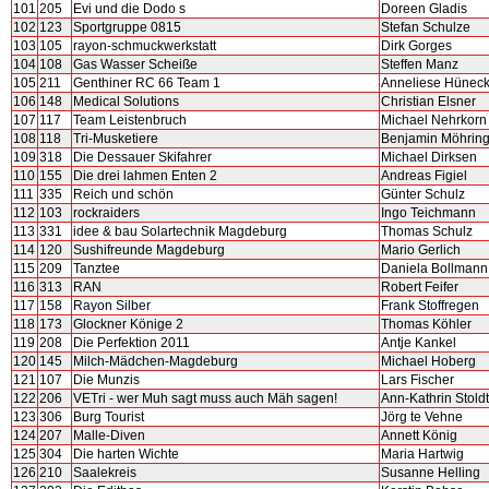
101
205
Evi und die Dodo s
Doreen Gladis
102
123
Sportgruppe 0815
Stefan Schulze
103
105
rayon-schmuckwerkstatt
Dirk Gorges
104
108
Gas Wasser Scheiße
Steffen Manz
105
211
Genthiner RC 66 Team 1
Anneliese Hünec
106
148
Medical Solutions
Christian Elsner
107
117
Team Leistenbruch
Michael Nehrkorn
108
118
Tri-Musketiere
Benjamin Möhrin
109
318
Die Dessauer Skifahrer
Michael Dirksen
110
155
Die drei lahmen Enten 2
Andreas Figiel
111
335
Reich und schön
Günter Schulz
112
103
rockraiders
Ingo Teichmann
113
331
idee & bau Solartechnik Magdeburg
Thomas Schulz
114
120
Sushifreunde Magdeburg
Mario Gerlich
115
209
Tanztee
Daniela Bollmann
116
313
RAN
Robert Feifer
117
158
Rayon Silber
Frank Stoffregen
118
173
Glockner Könige 2
Thomas Köhler
119
208
Die Perfektion 2011
Antje Kankel
120
145
Milch-Mädchen-Magdeburg
Michael Hoberg
121
107
Die Munzis
Lars Fischer
122
206
VETri - wer Muh sagt muss auch Mäh sagen!
Ann-Kathrin Stoldt
123
306
Burg Tourist
Jörg te Vehne
124
207
Malle-Diven
Annett König
125
304
Die harten Wichte
Maria Hartwig
126
210
Saalekreis
Susanne Helling