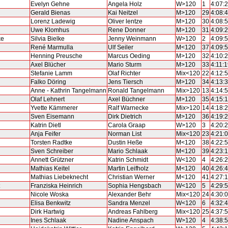
Evelyn Gehne
Angela Holz
W>120
1
4:07:
Gerald Bienas
Kai Neitzel
M>120
29
4:08:
Lorenz Ladewig
Oliver lentze
M>120
30
4:08:
Uwe Klomhus
Rene Donner
M>120
31
4:09:
ke
Silvia Bielke
Jenny Weinmann
W>120
2
4:09:
René Marmulla
Ulf Seiler
M<120
37
4:09:
Henning Preusche
Marcus Oeding
M>120
32
4:10:
g
Axel Blücher
Mario Sturm
M>120
33
4:11:
Stefanie Lamm
Olaf Richter
Mix<120
22
4:12:
Falko Döring
Jens Tiersch
M>120
34
4:13:
Anne - Kathrin Tangelmann
Ronald Tangelmann
Mix>120
13
4:14:
Olaf Lehnert
Axel Büchner
M>120
35
4:15:
Yvette Kämmerer
Ralf Warnecke
Mix>120
14
4:18:
Sven Eisemann
Dirk Dietrich
M>120
36
4:19:
Katrin Dietl
Carola Graap
W>120
3
4:20:
Anja Feifer
Norman List
Mix<120
23
4:21:
Torsten Radtke
Dustin Heße
M<120
38
4:22:
Sven Schreiber
Mario Schlaak
M<120
39
4:23:
Annett Grützner
Katrin Schmidt
W<120
4
4:26:
Mathias Keitel
Martin Leifholz
M<120
40
4:26:
Mathias Liebeknecht
Christian Werner
M<120
41
4:27:
Franziska Heinrich
Sophia Hengsbach
W<120
5
4:29:
Nicole Woska
Alexander Behr
Mix<120
24
4:30:
Elisa Benkwitz
Sandra Menzel
W<120
6
4:32:
Dirk Hartwig
Andreas Fahlberg
Mix<120
25
4:37:
Ines Schlaak
Nadine Anspach
W>120
4
4:38: