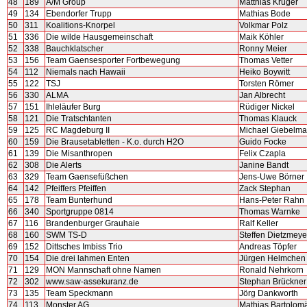
48
189
A/M Group
Matthias Krüger
49
134
Ebendorfer Trupp
Mathias Bode
50
311
Koalitions-Knorpel
Volkmar Polz
51
336
Die wilde Hausgemeinschaft
Maik Köhler
52
338
Bauchklatscher
Ronny Meier
53
156
Team Gaensesporter Fortbewegung
Thomas Vetter
54
112
Niemals nach Hawaii
Heiko Boywitt
55
122
TSJ
Torsten Römer
56
330
ALMA
Jan Albrecht
57
151
Ihleläufer Burg
Rüdiger Nickel
58
121
Die Tratschtanten
Thomas Klauck
59
125
RC Magdeburg II
Michael Giebelm
60
159
Die Brausetabletten - K.o. durch H2O
Guido Focke
61
139
Die Misanthropen
Felix Czapla
62
308
Die Alerts
Janine Bandt
63
329
Team Gaensefüßchen
Jens-Uwe Börner
64
142
Pfeiffers Pfeiffen
Zack Stephan
65
178
Team Bunterhund
Hans-Peter Rahn
66
340
Sportgruppe 0814
Thomas Warnke
67
116
Brandenburger Grauhaie
Ralf Keller
68
160
SWM TS-D
Steffen Dietzmeye
69
152
Dittsches Imbiss Trio
Andreas Töpfer
70
154
Die drei lahmen Enten
Jürgen Helmchen
71
129
MON Mannschaft ohne Namen
Ronald Nehrkorn
72
302
www.saw-assekuranz.de
Stephan Brückner
73
135
Team Speckmann
Jörg Dankworth
74
113
Monster AG
Mathias Bartolom