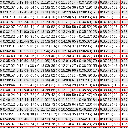
13
0:30:31
0:13:49( 64 )
0:11:18( 17 )
0:11:59( 24 )
0:37:30( 46 )
0:36:42( 29 )
0:37
49
0:31:07
0:10:18( 14 )
0:12:58( 35 )
0:12:45( 36 )
0:37:19( 43 )
0:36:57( 32 )
0:37
59
0:31:17
0:12:45( 45 )
0:13:20( 39 )
0:14:22( 66 )
0:38:05( 51 )
0:36:40( 28 )
0:34
01
0:31:19
0:08:46( 2 )
0:10:41( 10 )
0:09:58( 5 )
0:33:05( 4 )
0:41:35( 90 )
0:37
33
0:31:51
0:09:34( 10 )
0:12:19( 30 )
0:11:21( 12 )
0:34:49( 14 )
0:37:48( 40 )
0:39
49
0:32:07
0:08:58( 4 )
0:15:19( 82 )
0:13:56( 58 )
0:35:52( 25 )
0:35:30( 15 )
0:38
56
0:32:14
0:11:03( 28 )
0:13:10( 37 )
0:13:24( 51 )
0:35:19( 23 )
0:38:04( 42 )
0:38
14
0:32:32
0:14:40( 81 )
0:11:41( 22 )
0:11:44( 19 )
0:41:27( 92 )
0:35:46( 17 )
0:32
14
0:32:32
0:11:44( 31 )
0:12:53( 34 )
0:14:19( 65 )
0:35:07( 19 )
0:35:32( 16 )
0:38
53
0:33:11
0:14:57( 85 )
0:18:25(116)
0:12:45( 37 )
0:35:06( 18 )
0:35:57( 19 )
0:35
46
0:34:04
0:13:52( 66 )
0:11:54( 26 )
0:13:16( 49 )
0:36:40( 33 )
0:36:56( 31 )
0:35
22
0:34:40
0:10:34( 16 )
0:13:22( 40 )
0:12:26( 31 )
0:36:27( 30 )
0:39:27( 63 )
0:34
22
0:35:40
0:10:50( 23 )
0:11:05( 15 )
0:12:01( 25 )
0:40:26( 79 )
0:37:35( 36 )
0:39
44
0:37:02
0:12:11( 38 )
0:13:03( 36 )
0:12:21( 27 )
0:38:20( 55 )
0:38:04( 43 )
0:38
55
0:38:13
0:12:03( 35 )
0:13:56( 52 )
0:15:29( 90 )
0:35:00( 17 )
0:35:48( 18 )
0:42
39
0:38:57
0:13:50( 65 )
0:14:15( 62 )
0:11:51( 21 )
0:36:49( 35 )
0:38:56( 54 )
0:38
18
0:39:36
0:13:09( 58 )
0:13:39( 46 )
0:14:03( 61 )
0:37:01( 37 )
0:38:48( 52 )
0:35
26
0:39:44
0:12:22( 41 )
0:09:45( 2 )
0:12:24( 29 )
0:37:10( 40 )
0:44:40(110)
0:37
52
0:40:10
0:11:53( 32 )
0:14:36( 68 )
0:13:11( 46 )
0:35:56( 26 )
0:38:44( 51 )
0:40
06
0:40:24
0:14:07( 72 )
0:13:27( 42 )
0:14:00( 59 )
0:37:47( 49 )
0:36:03( 21 )
0:37
24
0:40:42
0:12:44( 44 )
0:11:02( 13 )
0:11:32( 15 )
0:40:50( 84 )
0:37:37( 38 )
0:37
54
0:43:12
0:12:50( 47 )
0:14:51( 73 )
0:14:18( 64 )
0:37:20( 44 )
0:38:23( 46 )
0:38
59
0:43:17
0:10:58( 25 )
0:11:41( 22 )
0:16:52(113)
0:40:22( 76 )
0:38:58( 55 )
0:38
03
0:43:21
0:11:43( 30 )
0:17:55(112)
0:12:44( 35 )
0:37:05( 39 )
0:40:40( 81 )
0:35
06
0:43:24
0:09:40( 11 )
0:14:53( 74 )
0:11:45( 20 )
0:44:11(112)
0:39:04( 58 )
0:34
49
0:45:07
0:14:09( 74 )
0:14:59( 76 )
0:13:13( 47 )
0:36:23( 28 )
0:40:39( 80 )
0:36