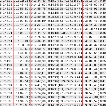
12
0:45:30
0:15:11( 92 )
0:13:34( 43 )
0:15:07( 81 )
0:37:51( 50 )
0:37:15( 34 )
0:36
15
0:46:33
0:12:46( 46 )
0:14:11( 60 )
0:14:34( 68 )
0:36:11( 27 )
0:39:48( 69 )
0:37
18
0:46:36
0:12:58( 50 )
0:14:55( 75 )
0:12:22( 28 )
0:37:34( 47 )
0:41:45( 91 )
0:38
35
0:46:53
0:10:02( 13 )
0:15:13( 81 )
0:13:15( 48 )
0:34:57( 16 )
0:42:41( 97 )
0:40
52
0:47:10
0:13:09( 58 )
0:13:59( 55 )
0:08:52( 2 )
0:37:17( 42 )
0:45:06(113)
0:35
53
0:47:11
0:13:02( 52 )
0:16:55(104)
0:13:28( 53 )
0:36:38( 32 )
0:38:03( 41 )
0:38
30
0:48:48
0:10:44( 20 )
0:11:27( 19 )
0:17:01(115)
0:36:28( 31 )
0:37:45( 39 )
0:39
44
0:49:02
0:14:23( 76 )
0:11:47( 24 )
0:14:44( 72 )
0:42:49(101)
0:38:11( 45 )
0:40
03
0:49:21
0:14:08( 73 )
0:14:44( 72 )
0:16:18(103)
0:38:10( 52 )
0:40:07( 73 )
0:35
18
0:49:36
0:14:10( 75 )
0:14:25( 63 )
0:12:57( 43 )
0:40:26( 80 )
0:40:07( 73 )
0:38
23
0:49:41
0:15:10( 91 )
0:13:36( 44 )
0:17:00(114)
0:41:03( 87 )
0:38:48( 52 )
0:41
38
0:49:56
0:16:11(105)
0:17:13(106)
0:14:54( 76 )
0:35:51( 24 )
0:37:36( 37 )
0:33
57
0:50:15
0:13:42( 62 )
0:15:00( 77 )
0:17:18(119)
0:41:09( 88 )
0:34:35( 11 )
0:37
02
0:50:20
0:14:44( 83 )
0:13:39( 46 )
0:14:48( 73 )
0:40:23( 77 )
0:38:58( 55 )
0:40
08
0:50:26
0:10:59( 27 )
0:15:45( 91 )
0:11:20( 11 )
0:44:47(113)
0:36:52( 30 )
0:41
45
0:51:03
0:16:20(110)
0:16:30( 99 )
0:15:59( 98 )
0:38:26( 57 )
0:42:04( 93 )
0:35
46
0:51:04
0:15:05( 88 )
0:12:39( 33 )
0:15:24( 88 )
0:38:15( 53 )
0:41:33( 89 )
0:39
49
0:51:07
0:16:14(106)
0:11:31( 20 )
0:14:58( 78 )
0:38:41( 60 )
0:38:09( 44 )
0:39
05
0:52:23
0:12:04( 36 )
0:17:32(110)
0:12:54( 41 )
0:36:46( 34 )
0:43:38(105)
0:37
18
0:52:36
0:13:07( 57 )
0:16:24( 98 )
0:12:49( 39 )
0:37:20( 44 )
0:44:19(108)
0:39
37
0:52:55
0:13:00( 51 )
0:13:47( 51 )
0:17:46(122)
0:40:25( 78 )
0:39:20( 61 )
0:41
46
0:53:04
0:13:06( 56 )
0:14:41( 70 )
0:16:11(102)
0:39:19( 64 )
0:38:35( 48 )
0:41
05
0:53:23
0:10:44( 20 )
0:15:26( 85 )
0:16:41(111)
0:42:56(102)
0:37:10( 33 )
0:41
16
0:53:34
0:14:02( 70 )
0:15:24( 84 )
0:15:58( 97 )
0:41:17( 89 )
0:34:52( 13 )
0:39
02
0:54:20
0:14:04( 71 )
0:14:30( 64 )
0:16:01(100)
0:38:33( 59 )
0:42:45(101)
0:37
42
0:55:00
0:14:34( 79 )
0:15:27( 86 )
0:15:08( 83 )
0:40:06( 71 )
0:39:00( 57 )
0:38
48
0:55:06
0:15:28( 98 )
0:13:25( 41 )
0:14:53( 75 )
0:42:07( 97 )
0:38:30( 47 )
0:40