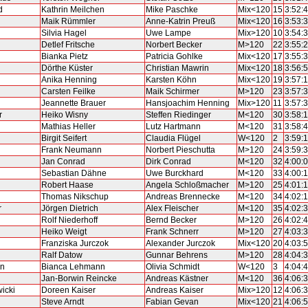
d
Kathrin Meilchen
Mike Paschke
Mix<120
15
3:52:
Maik Rümmler
Anne-Katrin Preuß
Mix<120
16
3:53:
Silvia Hagel
Uwe Lampe
Mix>120
10
3:54:
Detlef Fritsche
Norbert Becker
M>120
22
3:55:
Bianka Pietz
Patricia Gohlke
Mix<120
17
3:55:
Dörthe Küster
Christian Mawrin
Mix<120
18
3:56:
Anika Henning
Karsten Köhn
Mix<120
19
3:57:
Carsten Feilke
Maik Schirmer
M>120
23
3:57:
Jeannette Brauer
Hansjoachim Henning
Mix>120
11
3:57:
r
Heiko Wisny
Steffen Riedinger
M<120
30
3:58:
Mathias Heller
Lutz Hartmann
M<120
31
3:58:
Birgit Seifert
Claudia Flügel
W<120
2
3:59:
Frank Neumann
Norbert Pieschutta
M>120
24
3:59:
Jan Conrad
Dirk Conrad
M<120
32
4:00:
Sebastian Dähne
Uwe Burckhard
M<120
33
4:00:
Robert Haase
Angela Schloßmacher
M>120
25
4:01:
Thomas Nikschup
Andreas Brennecke
M<120
34
4:02:
r
Jörgen Dietrich
Alex Fleischer
M<120
35
4:02:
Rolf Niederhoff
Bernd Becker
M>120
26
4:02:
Heiko Weigt
Frank Schnerr
M>120
27
4:03:
Franziska Jurczok
Alexander Jurczok
Mix<120
20
4:03:
Ralf Datow
Gunnar Behrens
M>120
28
4:04:
n
Bianca Lehmann
Olivia Schmidt
W<120
3
4:04:
Jan-Borwin Reincke
Andreas Kästner
M<120
36
4:06:
icki
Doreen Kaiser
Andreas Kaiser
Mix>120
12
4:06:
Steve Arndt
Fabian Gevan
Mix<120
21
4:06: