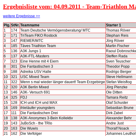
Ergebnisliste vom: 04.09.2011 - Team-Triathlon Ma
weitere Ergebnisse >>
Plg.
StNr.
Teamname
Starter 1
1
174
Team Deutsche Vermögensberatung/ MTC
Thomas Röver
2
171
TriTeam FIKO Rostock
Stephan Reis
3
147
RIEMER/MTC
Jörg Röver
4
185
Täves Triathlon Team
Martin Fischer
5
136
A3K Jungs 1
Raoul Dobroschk
6
137
A3K-FTL-Masters
Steffen Rada
7
323
Eine Henne mit 4 Eiern
Sven Teuscher
8
301
Die Fantastischen 3
Theodor Popp
9
188
Adreika USV Halle
Rodrigo Berger
10
321
USC Mixed Team
Steve Hellmann
11
322
Wenn s mal wieder länger dauert! Team Erzgebirge
Stefan Weisflog
12
320
A3K Berlin Mixed
Jörg Plenzke
13
146
A3K- Versuch 691
Ole Ditten
14
325
FDJ
Tamara Reitz
15
128
ICH und ICH und MAX
Olaf Schuster
16
169
ihleläufer youngsters
Sebastian Brune
17
111
Die Fantastischen Drei
Dirk Zabel
18
138
A3K-Anonymes 3-Bein Kollektiv
Alexander Behr
19
143
JuBoSch - the TRIo
Andre Just
20
163
Die Wuwis
Thoralf Noack
21
162
Die Verfolger
Johannes Leuthol