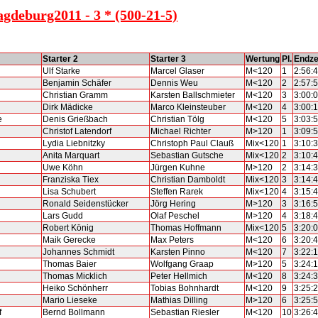
gdeburg2011 - 3 * (500-21-5)
Starter 2
Starter 3
Wertung
Pl.
Endze
Ulf Starke
Marcel Glaser
M<120
1
2:56:
Benjamin Schäfer
Dennis Weu
M<120
2
2:57:
Christian Gramm
Karsten Ballschmieter
M<120
3
3:00:
Dirk Mädicke
Marco Kleinsteuber
M<120
4
3:00:
e
Denis Grießbach
Christian Tölg
M<120
5
3:03:
Christof Latendorf
Michael Richter
M>120
1
3:09:
Lydia Liebnitzky
Christoph Paul Clauß
Mix<120
1
3:10:
Anita Marquart
Sebastian Gutsche
Mix<120
2
3:10:
Uwe Köhn
Jürgen Kuhne
M>120
2
3:14:
Franziska Tiex
Christian Damboldt
Mix<120
3
3:14:
Lisa Schubert
Steffen Rarek
Mix<120
4
3:15:
Ronald Seidenstücker
Jörg Hering
M>120
3
3:16:
Lars Gudd
Olaf Peschel
M>120
4
3:18:
Robert König
Thomas Hoffmann
Mix<120
5
3:20:
Maik Gerecke
Max Peters
M<120
6
3:20:
Johannes Schmidt
Karsten Pinno
M<120
7
3:22:
Thomas Baier
Wolfgang Graap
M>120
5
3:24:
Thomas Micklich
Peter Hellmich
M<120
8
3:24:
Heiko Schönherr
Tobias Bohnhardt
M<120
9
3:25:
Mario Lieseke
Mathias Dilling
M>120
6
3:25:
f
Bernd Bollmann
Sebastian Riesler
M<120
10
3:26: