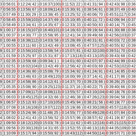
43
0:56:01
0:12:24( 42 )
0:16:37(100)
0:11:52( 22 )
0:41:31( 94 )
0:42:43( 98 )
0:36
37
0:56:55
0:13:56( 67 )
0:18:09(114)
0:15:30( 91 )
0:38:54( 61 )
0:38:37( 49 )
0:40
31
0:57:49
0:11:30( 29 )
0:13:38( 45 )
0:13:25( 52 )
0:40:06( 70 )
0:45:51(117)
0:34
27
0:58:45
0:15:59(103)
0:14:37( 69 )
0:15:10( 85 )
0:40:11( 72 )
0:42:09( 94 )
0:37
31
0:58:49
0:13:34( 61 )
0:14:35( 67 )
0:12:33( 33 )
0:40:50( 83 )
0:40:14( 75 )
0:45
59
1:00:17
0:16:15(107)
0:16:40(101)
0:14:16( 63 )
0:39:19( 64 )
0:41:30( 88 )
0:38
19
1:00:37
0:14:30( 77 )
0:15:58( 95 )
0:12:41( 34 )
0:39:49( 68 )
0:42:56(103)
0:37
30
1:00:48
0:16:38(112)
0:14:03( 58 )
0:15:28( 89 )
0:40:31( 81 )
0:40:03( 72 )
0:38
37
1:00:55
0:13:11( 60 )
0:13:42( 49 )
0:13:08( 45 )
0:47:57(125)
0:40:55( 82 )
0:39
19
1:01:37
0:15:56(102)
0:13:58( 54 )
0:15:07( 81 )
0:42:32(100)
0:39:51( 70 )
0:43
41
1:01:59
0:15:25( 97 )
0:15:31( 87 )
0:17:13(118)
0:43:13(105)
0:39:43( 68 )
0:42
17
1:02:35
0:13:59( 68 )
0:09:34( 1 )
0:14:01( 60 )
0:42:07( 97 )
0:42:44( 99 )
0:43
33
1:02:51
0:16:02(104)
0:13:42( 49 )
0:12:56( 42 )
0:40:03( 69 )
0:42:53(102)
0:42
02
1:03:20
0:14:36( 80 )
0:15:08( 79 )
0:15:34( 92 )
0:41:24( 91 )
0:41:14( 85 )
0:40
14
1:03:32
0:13:46( 63 )
0:18:49(120)
0:16:00( 99 )
0:37:14( 41 )
0:41:17( 86 )
0:38
19
1:04:37
0:14:58( 86 )
0:14:12( 61 )
0:14:37( 70 )
0:39:23( 66 )
0:36:26( 25 )
0:50
17
1:05:35
0:15:08( 90 )
0:19:25(123)
0:11:37( 16 )
0:40:22( 75 )
0:39:40( 66 )
0:39
30
1:05:48
0:17:09(117)
0:18:08(113)
0:13:55( 57 )
0:43:10(104)
0:40:18( 76 )
0:38
45
1:06:03
0:18:45(125)
0:14:32( 66 )
0:12:46( 38 )
0:47:26(123)
0:39:04( 58 )
0:35
39
1:06:57
0:15:12( 93 )
0:17:10(105)
0:15:45( 94 )
0:38:21( 56 )
0:40:19( 77 )
0:40
50
1:07:08
0:16:16(108)
0:19:07(122)
0:15:19( 86 )
0:43:30(108)
0:45:57(118)
0:39
32
1:07:50
0:15:24( 96 )
0:11:48( 25 )
0:14:55( 77 )
0:50:49(128)
0:41:07( 84 )
0:39
44
1:08:02
0:12:41( 43 )
0:13:56( 52 )
0:15:57( 96 )
0:38:57( 62 )
0:41:19( 87 )
0:43
32
1:09:50
0:18:12(120)
0:15:03( 78 )
0:14:11( 62 )
0:45:12(116)
0:45:21(115)
0:37
38
1:09:56
0:20:30(128)
0:14:31( 65 )
0:13:52( 55 )
0:46:13(118)
0:44:35(109)
0:38
51
1:10:09
0:15:17( 94 )
0:15:50( 92 )
0:16:43(112)
0:44:50(114)
0:39:57( 71 )
0:38