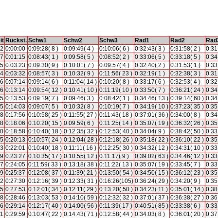
it
Rückst.
Schw1
Schw2
Schw3
Rad1
Rad2
Rad
42
0:00:00
0:09:28( 8 )
0:09:49( 4 )
0:10:06( 6 )
0:32:43( 3 )
0:31:58( 2 )
0:31
57
0:01:15
0:08:43( 1 )
0:09:58( 5 )
0:08:52( 2 )
0:33:06( 5 )
0:33:18( 5 )
0:34
05
0:03:23
0:09:30( 9 )
0:10:01( 7 )
0:09:57( 4 )
0:32:40( 2 )
0:31:53( 1 )
0:33
14
0:03:32
0:08:57( 3 )
0:10:32( 9 )
0:11:56( 23 )
0:32:19( 1 )
0:32:38( 3 )
0:31
56
0:07:14
0:09:14( 6 )
0:11:04( 14 )
0:10:20( 8 )
0:33:17( 6 )
0:32:53( 4 )
0:32
56
0:13:14
0:09:54( 12 )
0:10:41( 10 )
0:11:19( 10 )
0:33:50( 7 )
0:36:21( 24 )
0:34
35
0:13:53
0:09:19( 7 )
0:09:46( 3 )
0:08:42( 1 )
0:34:46( 13 )
0:39:14( 60 )
0:34
45
0:14:03
0:09:07( 5 )
0:10:32( 8 )
0:10:19( 7 )
0:34:19( 10 )
0:37:23( 35 )
0:35
38
0:17:56
0:10:58( 25 )
0:11:55( 27 )
0:11:43( 18 )
0:37:01( 36 )
0:34:00( 8 )
0:34
48
0:18:06
0:10:20( 15 )
0:09:59( 6 )
0:11:25( 14 )
0:35:07( 19 )
0:36:32( 26 )
0:35
40
0:18:58
0:10:40( 18 )
0:12:35( 32 )
0:12:53( 40 )
0:34:04( 9 )
0:38:42( 50 )
0:33
55
0:20:13
0:10:57( 24 )
0:12:04( 28 )
0:12:18( 26 )
0:35:18( 22 )
0:36:10( 22 )
0:35
43
0:22:01
0:10:40( 18 )
0:11:11( 16 )
0:12:25( 30 )
0:34:32( 12 )
0:34:31( 10 )
0:33
09
0:23:27
0:10:35( 17 )
0:10:55( 12 )
0:11:17( 9 )
0:39:02( 63 )
0:34:46( 12 )
0:33
47
0:24:05
0:11:59( 33 )
0:13:18( 38 )
0:11:22( 13 )
0:35:07( 19 )
0:33:45( 7 )
0:33
19
0:25:37
0:12:08( 37 )
0:11:39( 21 )
0:13:50( 54 )
0:34:50( 15 )
0:36:12( 23 )
0:35
12
0:27:30
0:12:16( 39 )
0:12:33( 31 )
0:16:26(105)
0:36:24( 29 )
0:34:20( 9 )
0:35
35
0:27:53
0:12:01( 34 )
0:12:11( 29 )
0:13:20( 50 )
0:34:23( 11 )
0:35:01( 14 )
0:38
28
0:28:46
0:13:03( 53 )
0:14:10( 59 )
0:12:32( 32 )
0:37:01( 37 )
0:36:38( 27 )
0:36
56
0:29:14
0:12:17( 40 )
0:14:00( 56 )
0:11:39( 17 )
0:40:51( 85 )
0:33:38( 6 )
0:33
41
0:29:59
0:10:47( 22 )
0:14:43( 71 )
0:12:58( 44 )
0:34:03( 8 )
0:36:01( 20 )
0:37