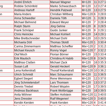
André Ehrlich
Manuel Wagner
M<120
11
3:27:
erg
Robbie Schönfeld
Marko Schwarzbach
M<120
12
3:27:
Andreas Harloff
Hendrik Patzwall
M<120
13
3:27:
nn
Maria Anders
Christian Willberg
Mix<120
6
3:28:
Anna Schwedler
Daniela Tóth
W<120
1
3:28:
Michael Behrend
Edward Meyer
M>120
7
3:28:
Ralph Sturm
Jörg Gehne
M>120
8
3:28:
Frank Schräpel
Guido Junker
M>120
9
3:29:
Chris Heinicke
Michael Kohlert
M<120
14
3:29:
Mike Brettschneider
Michael Dohl
M>120
10
3:29:
Michaela Döll
Thomas Stoldt
Mix>120
1
3:30:
Carina Zimmermann
Matthias Scheffler
Mix>120
2
3:31:
Michael Keusch
Ronny Vogel
Mix<120
7
3:32:
Olaf Moch
Florian Börner
M<120
15
3:33:
Erik Mautsch
Christina Al Habib
Mix<120
8
3:34:
Matthias Claßen
Michael Zack
M<120
16
3:35:
Susan Luft
Gerald Heckert
Mix<120
9
3:36:
nn
Lena Kellerstraß
Thoralf Kellerstraß
Mix<120
10
3:36:
Ulrich Schmidt
Marc Schaumann
M>120
11
3:36:
Egbert Siegert
Rene Weinmann
M>120
12
3:37:
Jörg Schmietendorf
Lars Thomsen
M>120
13
3:37:
Dennis Triebel
Robert Wojahn
M<120
17
3:39:
Andreas Backhaus
Frank Wollbrügge
M<120
18
3:39:
Anita Wöhner
Steffen Hollstein
Mix<120
11
3:40:
Jens Dressler
Ralf Wegener/
Mix>120
3
3:40:
Kerstin Kersten
Frank Kersten
Mix>120
4
3:41: