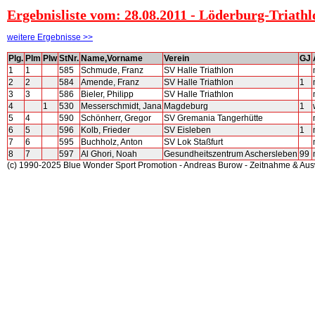
Ergebnisliste vom: 28.08.2011 - Löderburg-Triat
weitere Ergebnisse >>
Plg.
Plm
Plw
StNr.
Name,Vorname
Verein
GJ
1
1
585
Schmude, Franz
SV Halle Triathlon
2
2
584
Amende, Franz
SV Halle Triathlon
1
3
3
586
Bieler, Philipp
SV Halle Triathlon
4
1
530
Messerschmidt, Jana
Magdeburg
1
5
4
590
Schönherr, Gregor
SV Gremania Tangerhütte
6
5
596
Kolb, Frieder
SV Eisleben
1
7
6
595
Buchholz, Anton
SV Lok Staßfurt
8
7
597
Al Ghori, Noah
Gesundheitszentrum Aschersleben
99
(c) 1990-2025 Blue Wonder Sport Promotion - Andreas Burow - Zeitnahme & Au